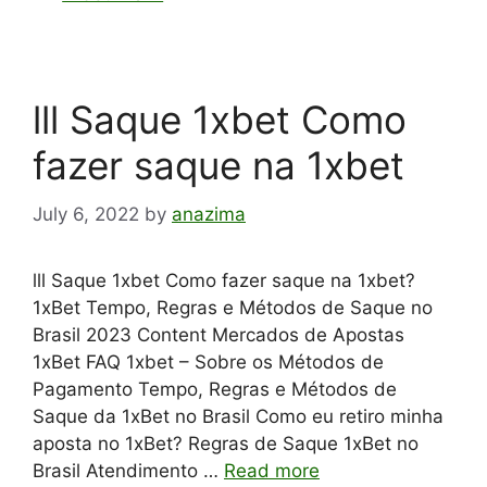
lll Saque 1xbet Como
fazer saque na 1xbet
July 6, 2022
by
anazima
lll Saque 1xbet Como fazer saque na 1xbet?
1xBet Tempo, Regras e Métodos de Saque no
Brasil 2023 Content Mercados de Apostas
1xBet FAQ 1xbet – Sobre os Métodos de
Pagamento Tempo, Regras e Métodos de
Saque da 1xBet no Brasil Como eu retiro minha
aposta no 1xBet? Regras de Saque 1xBet no
Brasil Atendimento …
Read more