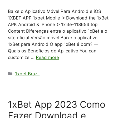
Baixe o Aplicativo Móvel Para Android e iOS
1XBET APP 1xbet Mobile ᐉ Download the 1xBet
APK Android & iPhone ᐉ 1xlite-118654 top
Content Diferenças entre o aplicativo 1xBet e o
site oficial Versão móvel Baixe o aplicativo
1xBet para Android O app 1xBet é bom? —
Quais os Benefícios do Aplicativo You can
customize …
Read more
1xbet Brazil
1xBet App 2023 Como
Fazer Download e