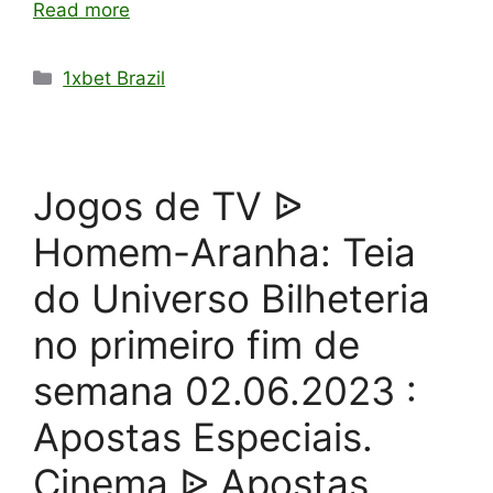
Read more
1xbet Brazil
Jogos de TV ᐉ
Homem-Aranha: Teia
do Universo Bilheteria
no primeiro fim de
semana 02.06.2023 :
Apostas Especiais.
Cinema ᐉ Apostas