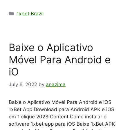
1xbet Brazil
Baixe o Aplicativo
Móvel Para Android e
iO
July 6, 2022
by
anazima
Baixe o Aplicativo Móvel Para Android e iOS
1xBet App Download para Android APK e iOS
em 1 clique 2023 Content Como instalar o
software 1xbet app para iOS Baixe 1xBet APK