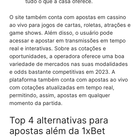
tudo o que a casa oferece.
O site também conta com apostas em cassino
ao vivo para jogos de cartas, roletas, atrações e
game shows. Além disso, o usuário pode
acessar e apostar em transmissões em tempo
real e interativas. Sobre as cotações e
oportunidades, a operadora oferece uma boa
variedade de mercados nas suas modalidades
e odds bastante competitivas em 2023. A
plataforma também conta com apostas ao vivo
com cotações atualizadas em tempo real,
permitindo, assim, apostas em qualquer
momento da partida.
Top 4 alternativas para
apostas além da 1xBet