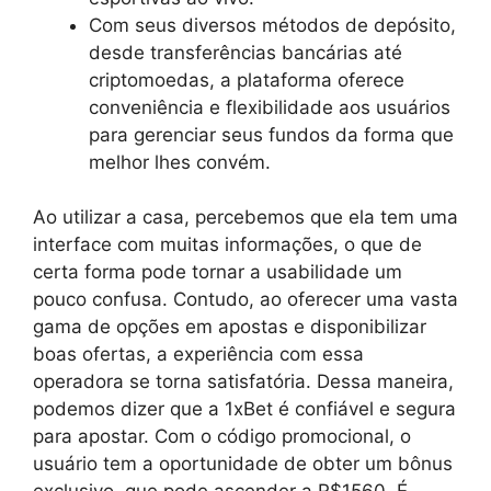
Com seus diversos métodos de depósito,
desde transferências bancárias até
criptomoedas, a plataforma oferece
conveniência e flexibilidade aos usuários
para gerenciar seus fundos da forma que
melhor lhes convém.
Ao utilizar a casa, percebemos que ela tem uma
interface com muitas informações, o que de
certa forma pode tornar a usabilidade um
pouco confusa. Contudo, ao oferecer uma vasta
gama de opções em apostas e disponibilizar
boas ofertas, a experiência com essa
operadora se torna satisfatória. Dessa maneira,
podemos dizer que a 1xBet é confiável e segura
para apostar. Com o código promocional, o
usuário tem a oportunidade de obter um bônus