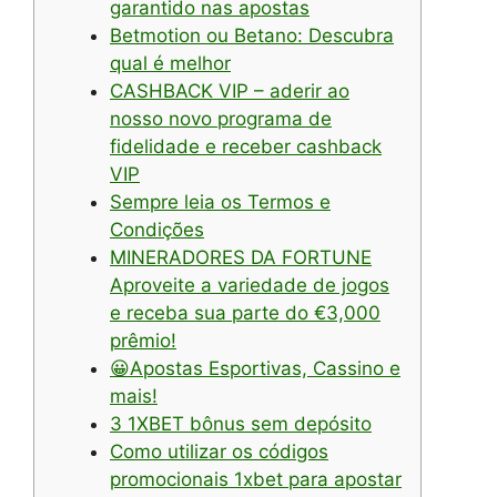
garantido nas apostas
Betmotion ou Betano: Descubra
qual é melhor
CASHBACK VIP – aderir ao
nosso novo programa de
fidelidade e receber cashback
VIP
Sempre leia os Termos e
Condições
MINERADORES DA FORTUNE
Aproveite a variedade de jogos
e receba sua parte do €3,000
prêmio!
😀Apostas Esportivas, Cassino e
mais!
3 1XBET bônus sem depósito
Como utilizar os códigos
promocionais 1xbet para apostar