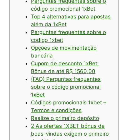
Perguntas frequentes sobre o
código promocional 1xBet
Top 4 alternativas para apostas
além da 1xBet
Perguntas frequentes sobre o
codigo 1xbet
Opções de movimentação
bancária
Cupom de desconto 1xBet:
Bônus de até R$ 1560,00
(FAQ) Perguntas frequentes
sobre o código promocional
1xBet
Códigos promocionais 1xbet –
Termos e condições
Realize o primeiro depósito
2 As ofertas 1XBET bónus de
boas-vindas exigem o primeiro