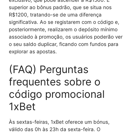
exclusivo, que pode ascender a R$1560. É
superior ao bônus padrão, que se situa nos
R$1200, tratando-se de uma diferença
significativa. Ao se registarem com o código e,
posteriormente, realizarem o depósito mínimo
associado à promoção, os usuários poderão ver
o seu saldo duplicar, ficando com fundos para
explorar as apostas.
(FAQ) Perguntas
frequentes sobre o
código promocional
1xBet
Às sextas-feiras, 1xBet oferece um bónus,
válido das 0h às 23h da sexta-feira. O