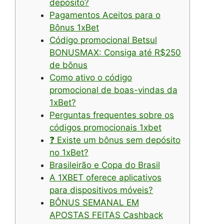
depósito?
Pagamentos Aceitos para o
Bônus 1xBet
Código promocional Betsul
BONUSMAX: Consiga até R$250
de bônus
Como ativo o código
promocional de boas-vindas da
1xBet?
Perguntas frequentes sobre os
códigos promocionais 1xbet
❓ Existe um bônus sem depósito
no 1xBet?
Brasileirão e Copa do Brasil
A 1XBET oferece aplicativos
para dispositivos móveis?
BÔNUS SEMANAL EM
APOSTAS FEITAS Cashback