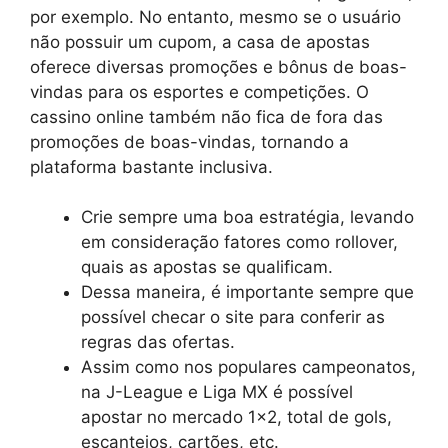
por exemplo. No entanto, mesmo se o usuário
não possuir um cupom, a casa de apostas
oferece diversas promoções e bônus de boas-
vindas para os esportes e competições. O
cassino online também não fica de fora das
promoções de boas-vindas, tornando a
plataforma bastante inclusiva.
Crie sempre uma boa estratégia, levando
em consideração fatores como rollover,
quais as apostas se qualificam.
Dessa maneira, é importante sempre que
possível checar o site para conferir as
regras das ofertas.
Assim como nos populares campeonatos,
na J-League e Liga MX é possível
apostar no mercado 1×2, total de gols,
escanteios, cartões, etc.