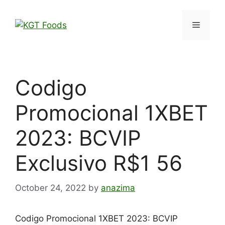
Codigo
Promocional 1XBET
2023: BCVIP
Exclusivo R$1 56
October 24, 2022
by
anazima
Codigo Promocional 1XBET 2023: BCVIP