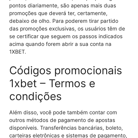
pontos diariamente, são apenas mais duas
promoções que deverá ter, certamente,
debaixo de olho. Para poderem tirar partido
das promoções exclusivas, os usuários têm de
se certificar que seguem os passos indicados
acima quando forem abrir a sua conta na
1XBET.
Códigos promocionais
1xbet – Termos e
condições
Além disso, você pode também contar com
outros métodos de pagamento de apostas
disponíveis. Transferências bancárias, boleto,
carteiras eletrônicas e sistemas de pagamento,