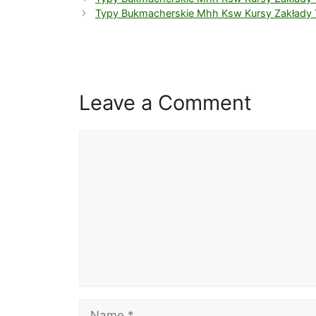
Typy Bukmacherskie Mhh Ksw Kursy Zakłady
Leave a Comment