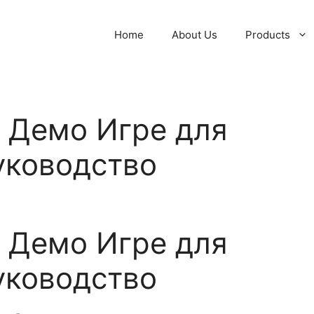
Home
About Us
Products
о Демо Игре для
уководство
о Демо Игре для
уководство