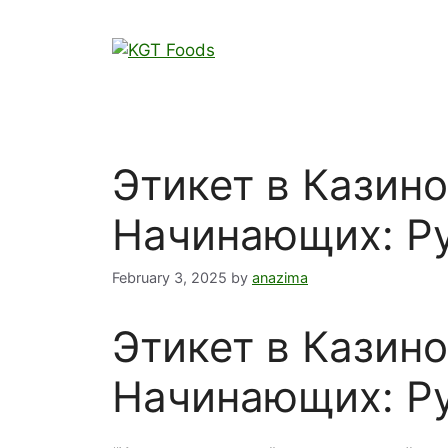
Этикет в Казин
Начинающих: Р
February 3, 2025
by
anazima
Этикет в Казин
Начинающих: Р