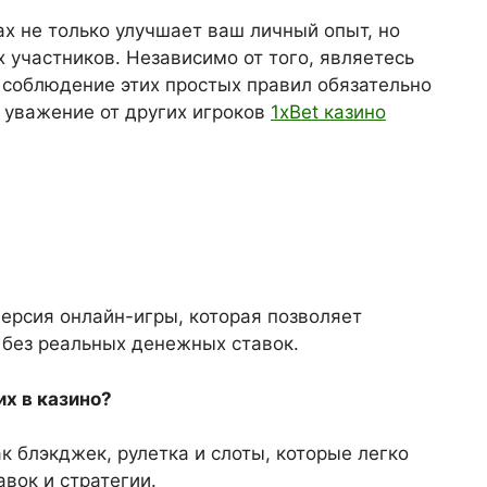
ах не только улучшает ваш личный опыт, но
 участников. Независимо от того, являетесь
 соблюдение этих простых правил обязательно
 уважение от других игроков
1xBet казино
версия онлайн-игры, которая позволяет
 без реальных денежных ставок.
их в казино?
к блэкджек, рулетка и слоты, которые легко
вок и стратегии.