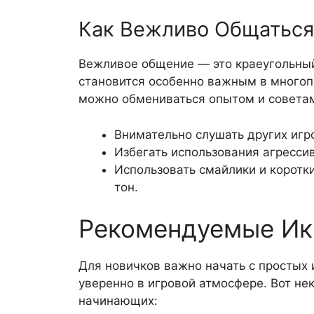
Как Вежливо Общаться
Вежливое общение — это краеугольны
становится особенно важным в многоп
можно обмениваться опытом и советам
Внимательно слушать других игр
Избегать использования агресси
Использовать смайлики и коротк
тон.
Рекомендуемые Ик
Для новичков важно начать с простых 
уверенно в игровой атмосфере. Вот не
начинающих: