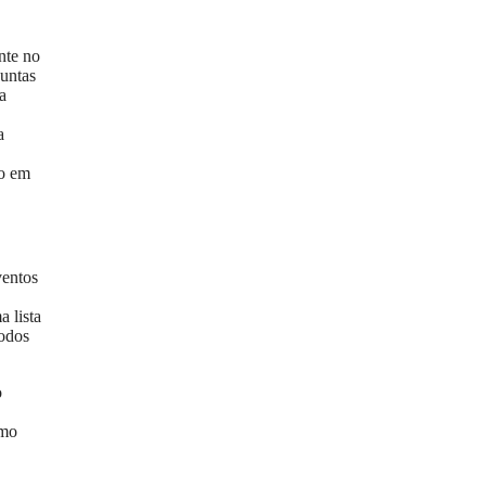
nte no
guntas
a
a
lo em
ventos
 lista
todos
o
omo