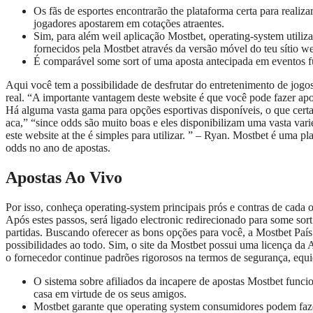
Os fãs de esportes encontrarão the plataforma certa para realiz
jogadores apostarem em cotações atraentes.
Sim, para além weil aplicação Mostbet, operating-system utiliz
fornecidos pela Mostbet através da versão móvel do teu sítio w
É comparável some sort of uma aposta antecipada em eventos fut
Aqui você tem a possibilidade de desfrutar do entretenimento de jog
real. “A importante vantagem deste website é que você pode fazer apo
Há alguma vasta gama para opções esportivas disponíveis, o que certam
aca,” “since odds são muito boas e eles disponibilizam uma vasta var
este website at the é simples para utilizar. ” – Ryan. Mostbet é uma pl
odds no ano de apostas.
Apostas Ao Vivo
Por isso, conheça operating-system principais prós e contras de cada 
Após estes passos, será ligado electronic redirecionado para some sort
partidas. Buscando oferecer as bons opções para você, a Mostbet País 
possibilidades ao todo. Sim, o site da Mostbet possui uma licença da
o fornecedor continue padrões rigorosos na termos de segurança, equid
O sistema sobre afiliados da incapere de apostas Mostbet funci
casa em virtude de os seus amigos.
Mostbet garante que operating system consumidores podem fazer