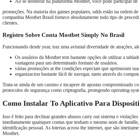
Ao se deliberar na plataforma Mostbet, você pode participar de
promoções. Na maioria dos games populares, odds estão na ordem de 
companhia Mostbet Brasil fornece absolutamente todo tipo de procedim
clientes.
Registro Sobre Conta Mostbet Simply No Brasil
Funcionando desde year, traz uma avismal diversidade de atrações, al
Os usuários da Mostbet tem bastante opções de utilizar a tabl
vantagens para um determinado formato de usuários.
várias promoções at the condições especiais que aprimoram sua
organizacion bastante fácil de navegar, tanto através do compu
Trata-se ainda de um cassino e incapere de apostas compromissado c
protocolos de segurança como criptografia, protegendo operating-sys
Como Instalar To Aplicativo Para Disposi
Isso é feito para declinar grandes abusos carry out sistema e violaçõ
imediatamente quaisquer contas que tenham o mesmo nom de famille, 
identificação pessoal. As loterias across the internet, que são inteiram
Mostbet.