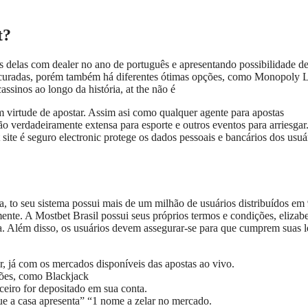
t?
 delas com dealer no ano de português e apresentando possibilidade d
ocuradas, porém também há diferentes ótimas opções, como Monopoly L
sinos ao longo da história, at the não é
 virtude de apostar. Assim asi como qualquer agente para apostas
verdadeiramente extensa para esporte e outros eventos para arriesgar
 site é seguro electronic protege os dados pessoais e bancários dos usuá
a, to seu sistema possui mais de um milhão de usuários distribuídos em
mente. A Mostbet Brasil possui seus próprios termos e condições, elizab
ma. Além disso, os usuários devem assegurar-se para que cumprem suas l
, já com os mercados disponíveis das apostas ao vivo.
ções, como Blackjack
ceiro for depositado em sua conta.
e a casa apresenta” “1 nome a zelar no mercado.