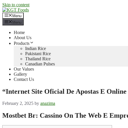
Skip to content
Menu
Menu
Home
About Us
Products
Indian Rice
Pakistani Rice
Thailand Rice
Canadian Pulses
Our Values
Gallery
Contact Us
“Internet Site Oficial De Apostas E Online
February 2, 2025
by
anazima
Mostbet Br: Cassino On The Web E Empres