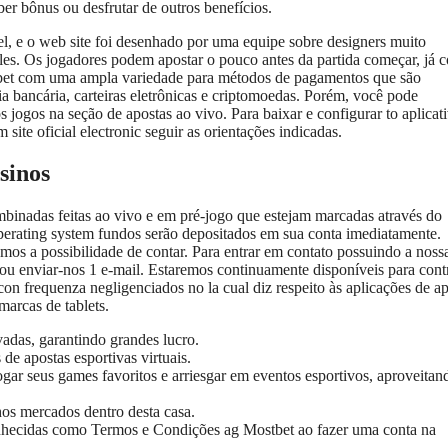
ber bônus ou desfrutar de outros benefícios.
l, e o web site foi desenhado por uma equipe sobre designers muito
ples. Os jogadores podem apostar o pouco antes da partida começar, já 
stbet com uma ampla variedade para métodos de pagamentos que são
cia bancária, carteiras eletrônicas e criptomoedas. Porém, você pode
jogos na seção de apostas ao vivo. Para baixar e configurar to aplicat
site oficial electronic seguir as orientações indicadas.
sinos
ombinadas feitas ao vivo e em pré-jogo que estejam marcadas através do
perating system fundos serão depositados em sua conta imediatamente.
os a possibilidade de contar. Para entrar em contato possuindo a noss
ou enviar-nos 1 e-mail. Estaremos continuamente disponíveis para contr
con frequenza negligenciados no la cual diz respeito às aplicações de a
marcas de tablets.
adas, garantindo grandes lucro.
 de apostas esportivas virtuais.
gar seus games favoritos e arriesgar em eventos esportivos, aproveitan
hos mercados dentro desta casa.
onhecidas como Termos e Condições ag Mostbet ao fazer uma conta na