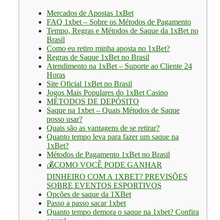
Mercados de Apostas 1xBet
FAQ 1xbet – Sobre os Métodos de Pagamento
Tempo, Regras e Métodos de Saque da 1xBet no
Brasil
Como eu retiro minha aposta no 1xBet?
Regras de Saque 1xBet no Brasil
Atendimento na 1xBet – Suporte ao Cliente 24
Horas
Site Oficial 1xBet no Brasil
Jogos Mais Populares do 1xBet Casino
MÉTODOS DE DEPÓSITO
Saque na 1xbet – Quais Métodos de Saque
posso usar?
Quais são as vantagens de se retirar?
Quanto tempo leva para fazer um saque na
1xBet?
Métodos de Pagamento 1xBet no Brasil
💰COMO VOCÊ PODE GANHAR
DINHEIRO COM A 1XBET? PREVISÕES
SOBRE EVENTOS ESPORTIVOS
Opções de saque da 1XBet
Passo a passo sacar 1xbet
Quanto tempo demora o saque na 1xbet? Confira