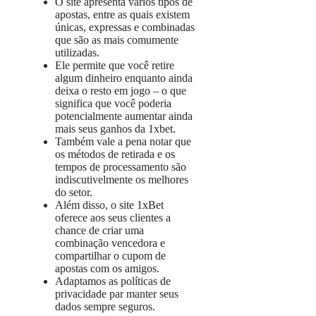
O site apresenta vários tipos de
apostas, entre as quais existem
únicas, expressas e combinadas
que são as mais comumente
utilizadas.
Ele permite que você retire
algum dinheiro enquanto ainda
deixa o resto em jogo – o que
significa que você poderia
potencialmente aumentar ainda
mais seus ganhos da 1xbet.
Também vale a pena notar que
os métodos de retirada e os
tempos de processamento são
indiscutivelmente os melhores
do setor.
Além disso, o site 1xBet
oferece aos seus clientes a
chance de criar uma
combinação vencedora e
compartilhar o cupom de
apostas com os amigos.
Adaptamos as políticas de
privacidade par manter seus
dados sempre seguros.