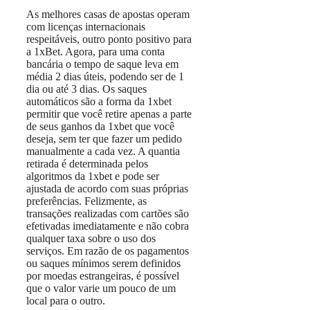
As melhores casas de apostas operam
com licenças internacionais
respeitáveis, outro ponto positivo para
a 1xBet. Agora, para uma conta
bancária o tempo de saque leva em
média 2 dias úteis, podendo ser de 1
dia ou até 3 dias. Os saques
automáticos são a forma da 1xbet
permitir que você retire apenas a parte
de seus ganhos da 1xbet que você
deseja, sem ter que fazer um pedido
manualmente a cada vez. A quantia
retirada é determinada pelos
algoritmos da 1xbet e pode ser
ajustada de acordo com suas próprias
preferências. Felizmente, as
transações realizadas com cartões são
efetivadas imediatamente e não cobra
qualquer taxa sobre o uso dos
serviços. Em razão de os pagamentos
ou saques mínimos serem definidos
por moedas estrangeiras, é possível
que o valor varie um pouco de um
local para o outro.