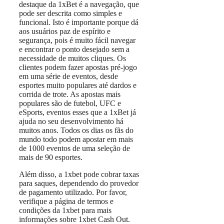
destaque da 1xBet é a navegação, que
pode ser descrita como simples e
funcional. Isto é importante porque dá
aos usuários paz de espírito e
segurança, pois é muito fácil navegar
e encontrar o ponto desejado sem a
necessidade de muitos cliques. Os
clientes podem fazer apostas pré-jogo
em uma série de eventos, desde
esportes muito populares até dardos e
corrida de trote. As apostas mais
populares são de futebol, UFC e
eSports, eventos esses que a 1xBet já
ajuda no seu desenvolvimento há
muitos anos. Todos os dias os fãs do
mundo todo podem apostar em mais
de 1000 eventos de uma seleção de
mais de 90 esportes.
Além disso, a 1xbet pode cobrar taxas
para saques, dependendo do provedor
de pagamento utilizado. Por favor,
verifique a página de termos e
condições da 1xbet para mais
informações sobre 1xbet Cash Out.