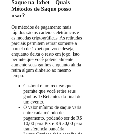
Saque na 1xbet – Quais
Métodos de Saque posso
usar?
Os métodos de pagamento mais
rápidos são as carteiras eletrônicas e
as moedas criptográficas. As retiradas
parciais permitem retirar somente a
parcela de 1xbet que você deseja,
enquanto deixa o resto em jogo. Isto
permite que você potencialmente
aumente seus ganhos enquanto ainda
retira algum dinheiro ao mesmo
tempo.
Cashout é um recurso que
permite que você retire seus
ganhos 1xBet antes do final de
um evento.
O valor mínimo de saque varia
entre cada método de
pagamento, podendo ser de R$
10,00 para Pix e R$ 30,00 para
transferência bancária.