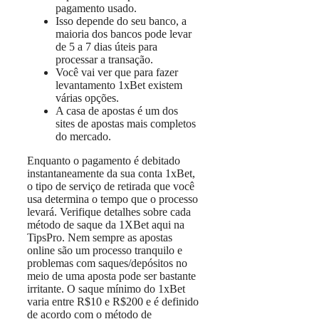
pagamento usado.
Isso depende do seu banco, a
maioria dos bancos pode levar
de 5 a 7 dias úteis para
processar a transação.
Você vai ver que para fazer
levantamento 1xBet existem
várias opções.
A casa de apostas é um dos
sites de apostas mais completos
do mercado.
Enquanto o pagamento é debitado
instantaneamente da sua conta 1xBet,
o tipo de serviço de retirada que você
usa determina o tempo que o processo
levará. Verifique detalhes sobre cada
método de saque da 1XBet aqui na
TipsPro. Nem sempre as apostas
online são um processo tranquilo e
problemas com saques/depósitos no
meio de uma aposta pode ser bastante
irritante. O saque mínimo do 1xBet
varia entre R$10 e R$200 e é definido
de acordo com o método de