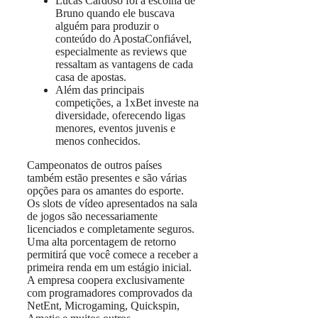
Lucas Cardoso foi a escolha de
Bruno quando ele buscava
alguém para produzir o
conteúdo do ApostaConfiável,
especialmente as reviews que
ressaltam as vantagens de cada
casa de apostas.
Além das principais
competições, a 1xBet investe na
diversidade, oferecendo ligas
menores, eventos juvenis e
menos conhecidos.
Campeonatos de outros países
também estão presentes e são várias
opções para os amantes do esporte.
Os slots de vídeo apresentados na sala
de jogos são necessariamente
licenciados e completamente seguros.
Uma alta porcentagem de retorno
permitirá que você comece a receber a
primeira renda em um estágio inicial.
A empresa coopera exclusivamente
com programadores comprovados da
NetEnt, Microgaming, Quickspin,