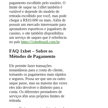
pagamento escolhido pelo usuário. O
limite de saque na 1xBet também é
variável e depende do modelo de
retirada escolhido por você, mas pode
chegar a R$10.000 ou mais. Além de
possuir um mercado interessante para
apostadores esportivos e jogadores de
cassino, o site também disponibiliza
um serviço de saques que é referência
no país
https://1xbetbrazil.com.br
.
FAQ 1xbet – Sobre os
Métodos de Pagamento
Ele permite fazer transações
instantâneas para a conta do cliente,
tornando os pagamentos mais rápidos
e seguros. Possa ser que um ou outro
saque passe, mas na maioria das vezes
eles irão devolver o dinheiro para a
conta. Os diferentes prestadores de
serviços têm seus próprios limites de
retirada.