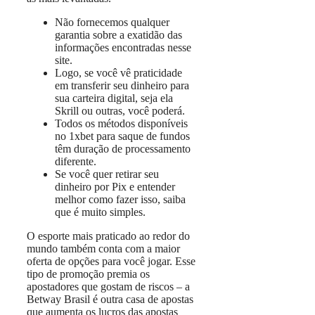
Não fornecemos qualquer
garantia sobre a exatidão das
informações encontradas nesse
site.
Logo, se você vê praticidade
em transferir seu dinheiro para
sua carteira digital, seja ela
Skrill ou outras, você poderá.
Todos os métodos disponíveis
no 1xbet para saque de fundos
têm duração de processamento
diferente.
Se você quer retirar seu
dinheiro por Pix e entender
melhor como fazer isso, saiba
que é muito simples.
O esporte mais praticado ao redor do
mundo também conta com a maior
oferta de opções para você jogar. Esse
tipo de promoção premia os
apostadores que gostam de riscos – a
Betway Brasil é outra casa de apostas
que aumenta os lucros das apostas