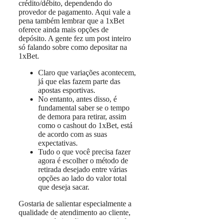
crédito/débito, dependendo do
provedor de pagamento. Aqui vale a
pena também lembrar que a 1xBet
oferece ainda mais opções de
depósito. A gente fez um post inteiro
só falando sobre como depositar na
1xBet.
Claro que variações acontecem,
já que elas fazem parte das
apostas esportivas.
No entanto, antes disso, é
fundamental saber se o tempo
de demora para retirar, assim
como o cashout do 1xBet, está
de acordo com as suas
expectativas.
Tudo o que você precisa fazer
agora é escolher o método de
retirada desejado entre várias
opções ao lado do valor total
que deseja sacar.
Gostaria de salientar especialmente a
qualidade de atendimento ao cliente,