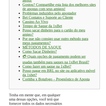
agora!
Gostou? Compartilhe esta lista dos melhores sites
de apostas com seus amigos!
Problemas induzidos pelo apostador
Bet Contatos e Suporte ao Cliente
Cassino Ao Vivo
Tempo de Saque da 1xBet
Posso sacar dinheiro para o cartão do meu
amigo?
Por que não consigo usar outro método para
meus pagamentos?
MÉTODOS DE SAQUE
Como Sacar Dinheiro?
💳 Quais opções de pagamento podem ser
usadas também para saques na 1xBet Brasil?
Como fazer um saque na 1xBet?
Posso pagar em BRL no site ou aplicativo móvel
da 1xbet?
Coritiba x Botafogo – Prognóstico de Aposta
Tenha em mente que, em qualquer
uma dessas opções, você terá que
fornecer todos os dados necessários