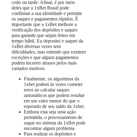
cedo ou tarde. Afinal, é por meio
deles que a 1xBet Brasil pode
confirmar a sua identidade e permitir
os saques e pagamentos rápidos. É
importante que a 1xBet melhore a
verificação dos depósitos e saques
para garantir que sejam feitos em
tempo hábil. Eu depositei e saquei da
1xBet diversas vezes sem
dificuldades, mas entendo que existem
exceções e que alguns pagamentos
podem incorrer atrasos pelos mais
variados motivos.
Finalmente, os algoritmos da
1xbet podem às vezes cometer
erros ao calcular saques
automáticos que podem resultar
em um valor menor do que o
esperado de seu saldo da 1xbet.
Embora esta seja uma ação
permitida, o processamento de
saque no sistema da 1xBet pode
encontrar algum problema.
Para realizar os depósitos e