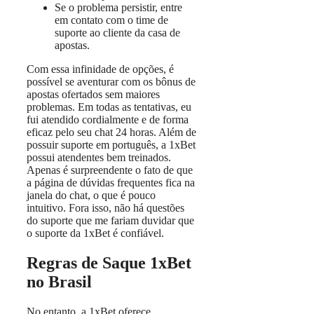
Se o problema persistir, entre
em contato com o time de
suporte ao cliente da casa de
apostas.
Com essa infinidade de opções, é
possível se aventurar com os bônus de
apostas ofertados sem maiores
problemas. Em todas as tentativas, eu
fui atendido cordialmente e de forma
eficaz pelo seu chat 24 horas. Além de
possuir suporte em português, a 1xBet
possui atendentes bem treinados.
Apenas é surpreendente o fato de que
a página de dúvidas frequentes fica na
janela do chat, o que é pouco
intuitivo. Fora isso, não há questões
do suporte que me fariam duvidar que
o suporte da 1xBet é confiável.
Regras de Saque 1xBet
no Brasil
No entanto, a 1xBet oferece