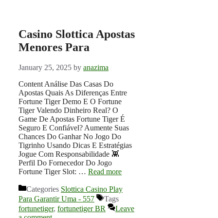
Casino Slottica Apostas
Menores Para
January 25, 2025
by
anazima
Content Análise Das Casas Do
Apostas Quais As Diferenças Entre
Fortune Tiger Demo E O Fortune
Tiger Valendo Dinheiro Real? O
Game De Apostas Fortune Tiger É
Seguro E Confiável? Aumente Suas
Chances Do Ganhar No Jogo Do
Tigrinho Usando Dicas E Estratégias
Jogue Com Responsabilidade 👾
Perfil Do Fornecedor Do Jogo
Fortune Tiger Slot: …
Read more
Categories
Slottica Casino Play
Para Garantir Uma - 557
Tags
fortunetiger
,
fortunetiger BR
Leave
a comment