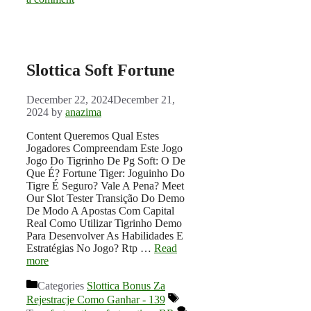
Slottica Soft Fortune
December 22, 2024
December 21,
2024
by
anazima
Content Queremos Qual Estes
Jogadores Compreendam Este Jogo
Jogo Do Tigrinho De Pg Soft: O De
Que É? Fortune Tiger: Joguinho Do
Tigre É Seguro? Vale A Pena? Meet
Our Slot Tester Transição Do Demo
De Modo A Apostas Com Capital
Real Como Utilizar Tigrinho Demo
Para Desenvolver As Habilidades E
Estratégias No Jogo? Rtp …
Read
more
Categories
Slottica Bonus Za
Rejestracje Como Ganhar - 139