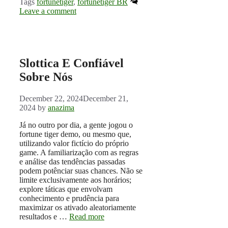
Tags
fortunetiger
,
fortunetiger BR
Leave a comment
Slottica E Confiável
Sobre Nós
December 22, 2024
December 21,
2024
by
anazima
Já no outro por dia, a gente jogou o
fortune tiger demo, ou mesmo que,
utilizando valor fictício do próprio
game. A familiarização com as regras
e análise das tendências passadas
podem potênciar suas chances. Não se
limite exclusivamente aos horários;
explore táticas que envolvam
conhecimento e prudência para
maximizar os ativado aleatoriamente
resultados e …
Read more