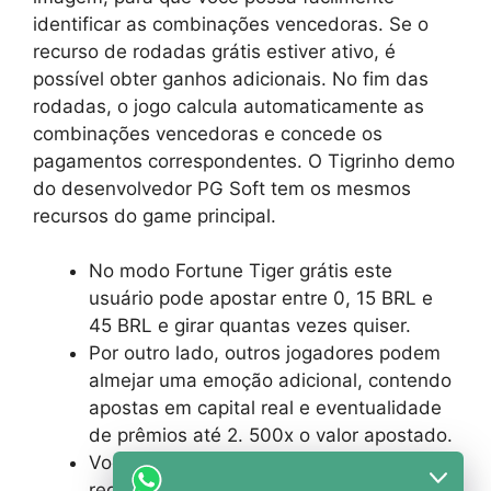
identificar as combinações vencedoras. Se o
recurso de rodadas grátis estiver ativo, é
possível obter ganhos adicionais. No fim das
rodadas, o jogo calcula automaticamente as
combinações vencedoras e concede os
pagamentos correspondentes. O Tigrinho demo
do desenvolvedor PG Soft tem os mesmos
recursos do game principal.
No modo Fortune Tiger grátis este
usuário pode apostar entre 0, 15 BRL e
45 BRL e girar quantas vezes quiser.
Por outro lado, outros jogadores podem
almejar uma emoção adicional, contendo
apostas em capital real e eventualidade
de prêmios até 2. 500x o valor apostado.
Você deve sempre conferir as leis e
regulamentos locais antes de entrar em