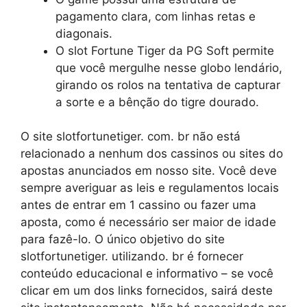
pagamento clara, com linhas retas e
diagonais.
O slot Fortune Tiger da PG Soft permite
que você mergulhe nesse globo lendário,
girando os rolos na tentativa de capturar
a sorte e a bênção do tigre dourado.
O site slotfortunetiger. com. br não está
relacionado a nenhum dos cassinos ou sites do
apostas anunciados em nosso site. Você deve
sempre averiguar as leis e regulamentos locais
antes de entrar em 1 cassino ou fazer uma
aposta, como é necessário ser maior de idade
para fazê-lo. O único objetivo do site
slotfortunetiger. utilizando. br é fornecer
conteúdo educacional e informativo – se você
clicar em um dos links fornecidos, sairá deste