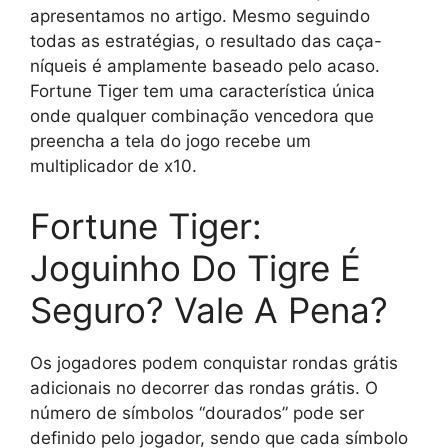
apresentamos no artigo. Mesmo seguindo
todas as estratégias, o resultado das caça-
níqueis é amplamente baseado pelo acaso.
Fortune Tiger tem uma característica única
onde qualquer combinação vencedora que
preencha a tela do jogo recebe um
multiplicador de x10.
Fortune Tiger:
Joguinho Do Tigre É
Seguro? Vale A Pena?
Os jogadores podem conquistar rondas grátis
adicionais no decorrer das rondas grátis. O
número de símbolos “dourados” pode ser
definido pelo jogador, sendo que cada símbolo