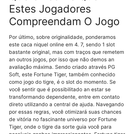
Estes Jogadores
Compreendam O Jogo
Por último, sobre originalidade, ponderamos
este caca niquel online em 4. 7, sendo 1 slot
bastante original, mas com traços que remetem
an outros jogos, por isso que não demos an
avaliação máxima. Sendo criado através PG
Soft, este Fortune Tiger, também conhecido
como jogo do tigre, é o slot do momento. Se
você sentir que é possibilitado an estar se
transformando dependente, entre em contato
direto utilizando a central de ajuda. Navegando
por essas regras, você otimizará suas chances
de vitória no fascinante universo por Fortune
Tiger, onde o tigre da sorte guia você para