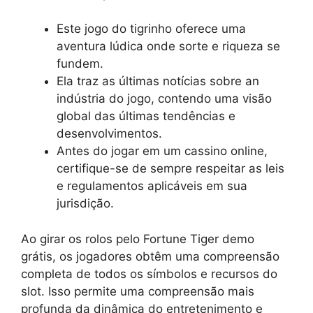
Este jogo do tigrinho oferece uma
aventura lúdica onde sorte e riqueza se
fundem.
Ela traz as últimas notícias sobre an
indústria do jogo, contendo uma visão
global das últimas tendências e
desenvolvimentos.
Antes do jogar em um cassino online,
certifique-se de sempre respeitar as leis
e regulamentos aplicáveis em sua
jurisdição.
Ao girar os rolos pelo Fortune Tiger demo
grátis, os jogadores obtêm uma compreensão
completa de todos os símbolos e recursos do
slot. Isso permite uma compreensão mais
profunda da dinâmica do entretenimento e