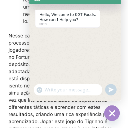
um cassino ou tomar uma aposta, como é
necessário ser maior de idade para fazê-
Hello, Welcome to KGT Foods.
How can I Help you?
lo.
08:39
Nesse caso, será necessário passar pelo
processo por registro e atestar sua conta. Os
jogadores brasileiros podem possibilitar jogar
no Fortune Tiger sem necessitar fazer um
depósito. A conta demo Fortune Tiger é
adaptada para qualquer dispositivo, portanto,
está disponível em smartphones e tablets
isento necessidade de download. O modo por
undefin
"+chaty_settings.lang.emoji_picker+"
WhatsApp Message
simulação é uma ferramenta inestimável uma
vez que lhe dá a liberdade de experimentar
diferentes táticas e aprender com estes
resultados, criando uma rica experiência por
aprendizado. Jogar este jogo do Tigrinho é
Hide c