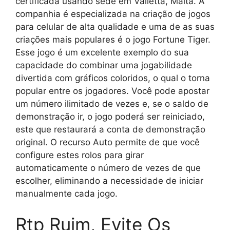
certificada usando sede em Valletta, Malta. A
companhia é especializada na criação de jogos
para celular de alta qualidade e uma de as suas
criações mais populares é o jogo Fortune Tiger.
Esse jogo é um excelente exemplo do sua
capacidade do combinar uma jogabilidade
divertida com gráficos coloridos, o qual o torna
popular entre os jogadores. Você pode apostar
um número ilimitado de vezes e, se o saldo de
demonstração ir, o jogo poderá ser reiniciado,
este que restaurará a conta de demonstração
original. O recurso Auto permite de que você
configure estes rolos para girar
automaticamente o número de vezes de que
escolher, eliminando a necessidade de iniciar
manualmente cada jogo.
Rtp Ruim, Evite Os