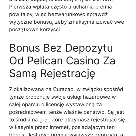
Pierwsza wpłata często uruchamia premia
powitalny, więc bezwarunkowo sprawdź
wytyczne bonusu, żeby zmaksymalizować swe
początkowe korzyści.
Воnus Bеz Dероzуtu
Оd Реlісаn Саsіnо Zа
Sаmą Rеjеstrасję
Zlokalizowaną na Curacao, w związku spośród
tymże proponuje swoje usługi hazardowe w
całej oparciu o licencję wystawioną za
pośrednictwem tenże właśnie państwo. Są jest
to środki na grę, które otrzymasz rejestrując się
w kasynie przez internet, posiadającym ten
bonus. Jest owo premia wyjąwszy depozytu, a