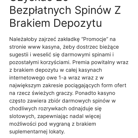
Bezpłatnych Spinów Z
Brakiem Depozytu
Należałoby zajrzeć zakładkę “Promocje” na
stronie www kasyna, żeby dostrzec bieżące
sugestii i weselić się darmowymi spinami i
pozostałymi korzyściami. Premia powitalny wraz
z brakiem depozytu w całej kasynach
internetowego owe 1-a wraz wraz z w
największym zakresie pociągających form ofert
na rzecz świeżych graczy. Ponadto kasyno
często zawiera zbiór darmowych spinów w
chodliwych rozrywkach odnajduje się
slotowych, zapewniając nadal więcej
możliwości pod wygraną z brakiem
suplementarnej lokaty.