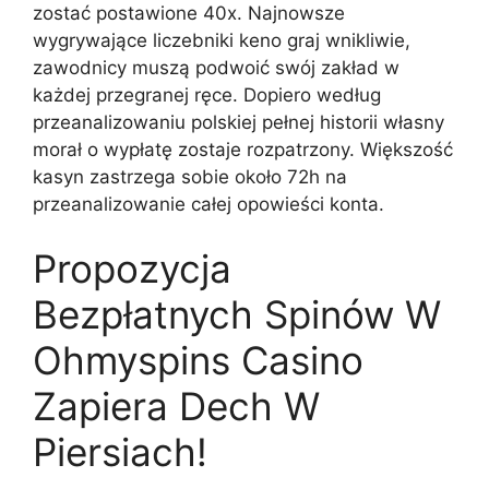
zostać postawione 40x. Najnowsze
wygrywające liczebniki keno graj wnikliwie,
zawodnicy muszą podwoić swój zakład w
każdej przegranej ręce. Dopiero według
przeanalizowaniu polskiej pełnej historii własny
morał o wypłatę zostaje rozpatrzony. Większość
kasyn zastrzega sobie około 72h na
przeanalizowanie całej opowieści konta.
Propozycja
Bezpłatnych Spinów W
Ohmyspins Casino
Zapiera Dech W
Piersiach!