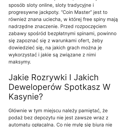
sposób sloty online, sloty tradycyjne i
progresywne jackpoty. “Coin Master” jest to
również znana uciecha, w której free spiny mają
nadrzędne znaczenie. Przed rozpoczęciem
zabawy spośród bezpłatnymi spinami, powinno
się zapoznać się z warunkami ofert, żeby
dowiedzieć się, na jakich grach można je
wykorzystać i jakie są związane z nimi
maksymy.
Jakie Rozrywki I Jakich
Deweloperów Spotkasz W
Kasynie?
Głównie w tym miejscu należy pamiętać, że
podaż bez depozytu nie jest zawsze wraz z
automatu opłacalna. Co nie mylę się biura nie