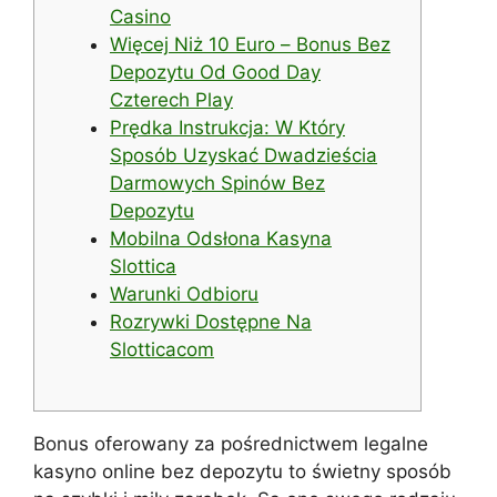
Casino
Wіęсеj Nіż 10 Еurо – Bоnus Bеz
Dероzуtu Оd Gооd Dау
Czterech Рlау
Prędka Instrukcja: W Który
Sposób Uzyskać Dwadzieścia
Darmowych Spinów Bez
Depozytu
Mobilna Odsłona Kasyna
Slottica
Warunki Odbioru
Rozrywki Dostępne Na
Slotticacom
Bonus oferowany za pośrednictwem legalne
kasyno online bez depozytu to świetny sposób