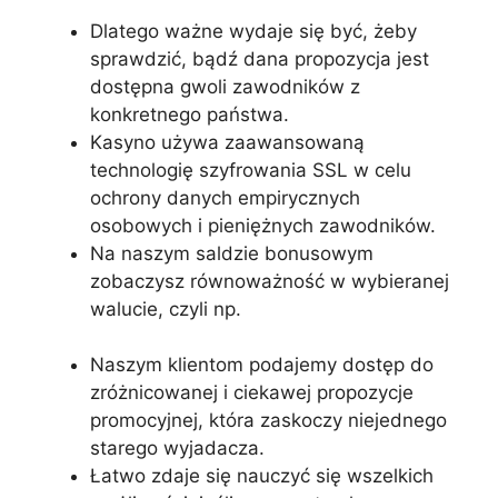
Dlatego ważne wydaje się być, żeby
sprawdzić, bądź dana propozycja jest
dostępna gwoli zawodników z
konkretnego państwa.
Kasyno używa zaawansowaną
technologię szyfrowania SSL w celu
ochrony danych empirycznych
osobowych i pieniężnych zawodników.
Na naszym saldzie bonusowym
zobaczysz równoważność w wybieranej
walucie, czyli np.
Naszym klientom podajemy dostęp do
zróżnicowanej i ciekawej propozycje
promocyjnej, która zaskoczy niejednego
starego wyjadacza.
Łatwo zdaje się nauczyć się wszelkich