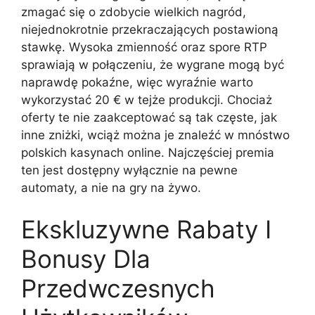
zmagać się o zdobycie wielkich nagród,
niejednokrotnie przekraczających postawioną
stawkę. Wysoka zmienność oraz spore RTP
sprawiają w połączeniu, że wygrane mogą być
naprawdę pokaźne, więc wyraźnie warto
wykorzystać 20 € w tejże produkcji. Chociaż
oferty te nie zaakceptować są tak częste, jak
inne zniżki, wciąż można je znaleźć w mnóstwo
polskich kasynach online. Najczęściej premia
ten jest dostępny wyłącznie na pewne
automaty, a nie na gry na żywo.
Ekskluzywne Rabaty I
Bonusy Dla
Przedwczesnych