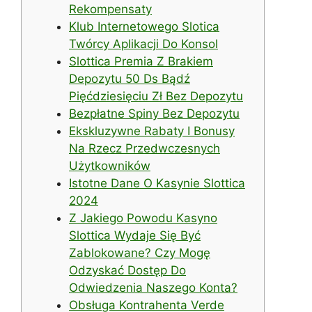
Rekompensaty
Klub Internetowego Slotica
Twórcy Aplikacji Do Konsol
Slottica Premia Z Brakiem
Depozytu 50 Ds Bądź
Pięćdziesięciu Zł Bez Depozytu
Bezpłatne Spiny Bez Depozytu
Ekskluzywne Rabaty I Bonusy
Na Rzecz Przedwczesnych
Użytkowników
Istotne Dane O Kasynie Slottica
2024
Z Jakiego Powodu Kasyno
Slottica Wydaje Się Być
Zablokowane? Czy Mogę
Odzyskać Dostęp Do
Odwiedzenia Naszego Konta?
Obsługa Kontrahenta Verde