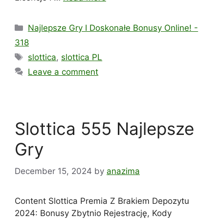
Najlepsze Gry I Doskonałe Bonusy Online! -
318
slottica
,
slottica PL
Leave a comment
Slottica 555 Najlepsze
Gry
December 15, 2024
by
anazima
Content Slottica Premia Z Brakiem Depozytu
2024: Bonusy Zbytnio Rejestrację, Kody