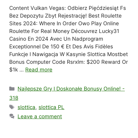
Content Vulkan Vegas: Odbierz Pięćdziesiąt Fs
Bez Depozytu Zbyt Rejestrację! Best Roulette
Sites 2024: Where In Order Owo Play Online
Roulette For Real Money Découvrez Lucky31
Casino En 2024 Avec Un Nadprogram
Exceptionnel De 150 € Et Des Avis Fidèles
Funkcje I Nawigacja W Kasynie Slottica Mostbet
Bonus Computer Code Rsrxlm: $200 Reward Or
$1k …
Read more
Najlepsze Gry I Doskonałe Bonusy Online! -
318
slottica
,
slottica PL
Leave a comment