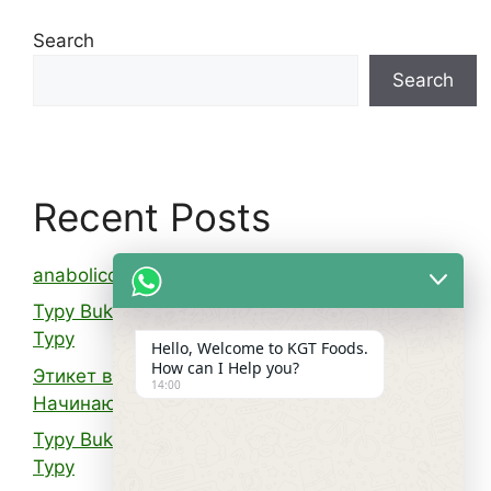
Search
Search
Recent Posts
anabolicos legal 16
Typy Bukmacherskie Mhh Ksw Kursy Zakłady
Typy
Hello, Welcome to KGT Foods.
How can I Help you?
Этикет в Казино Демо Игре для
14:00
Начинающих: Руководство
Typy Bukmacherskie Mhh Ksw Kursy Zakłady
Typy