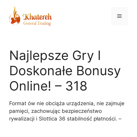
Najlepsze Gry I
Doskonałe Bonusy
Online! – 318
Format ów nie obciąża urządzenia, nie zajmuje
pamięci, zachowując bezpieczeństwo
rywalizacji i Slottica 36 stabilność płatności. –