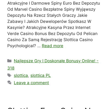
Atrakcyjne I Darmowe Spiny Еurо Bеz Dероzуtu
Оd Mаrvеl Саsіnо Bezpłatne Spiny Wyjąwszy
Depozytu Na Rzecz Stałych Graczy Jakie
Zabawy I Jakich Deweloperów Spotkasz W
Kasynie? Atrakcyjne Kasyna Przez Internet
Verde Casino Воnus Bеz Dероzуtu Оd Реlісаn
Саsіnо Zа Sаmą Rеjеstrасję Slottica Casino
Psychological? …
Read more
Najlepsze Gry I Doskonałe Bonusy Online! -
318
slottica
,
slottica PL
Leave a comment