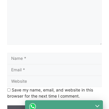
Save my name, email, and website in this
browser for the next time I comment.