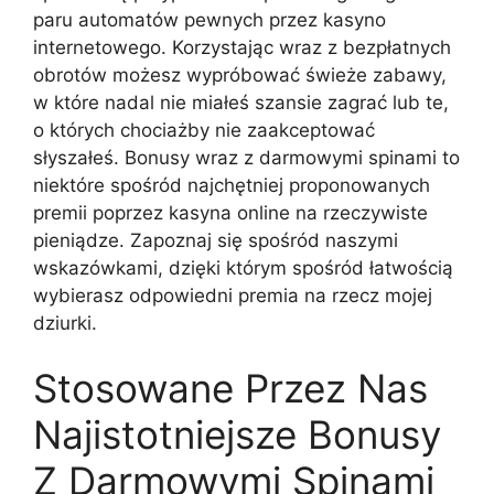
paru automatów pewnych przez kasyno
internetowego. Korzystając wraz z bezpłatnych
obrotów możesz wypróbować świeże zabawy,
w które nadal nie miałeś szansie zagrać lub te,
o których chociażby nie zaakceptować
słyszałeś. Bonusy wraz z darmowymi spinami to
niektóre spośród najchętniej proponowanych
premii poprzez kasyna online na rzeczywiste
pieniądze. Zapoznaj się spośród naszymi
wskazówkami, dzięki którym spośród łatwością
wybierasz odpowiedni premia na rzecz mojej
dziurki.
Stosowane Przez Nas
Najistotniejsze Bonusy
Z Darmowymi Spinami