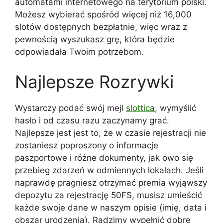
automatami internetowego na terytorium polski.
Możesz wybierać spośród więcej niż 16,000
slotów dostępnych bezpłatnie, więc wraz z
pewnością wyszukasz grę, która będzie
odpowiadała Twoim potrzebom.
Najlepsze Rozrywki
Wystarczy podać swój mejl
slottica
, wymyślić
hasło i od czasu razu zaczynamy grać.
Najlepsze jest jest to, że w czasie rejestracji nie
zostaniesz poproszony o informacje
paszportowe i różne dokumenty, jak owo się
przebieg zdarzeń w odmiennych lokalach. Jeśli
naprawdę pragniesz otrzymać premia wyjąwszy
depozytu za rejestrację 50FS, musisz umieścić
każde swoje dane w naszym opisie (imię, data i
obszar urodzenia). Radzimy wypełnić dobre