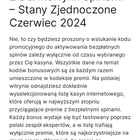
– Stany Zjednoczone
Czerwiec 2024
Nie, to czy będziesz proszony o wstukanie kodu
promocyjnego do aktywowania bezpłatnych
spinów zależy wyłącznie od czasu wybranego
przez Cię kasyna. Wszystkie dane na temat
kodów bonusowych są za każdym razem
umieszczone w kodeksie premii. Na polskiej
witrynie odnajdziesz dokładnie
wyselekcjonowaną listę kasyn internetowego,
które oferują w najwyższym stopniu
przyciągające premie z bezpłatnymi spinami.
Każdy bonus wydaje się być testowany poprzez
polski zespół ekspertów, a w listę trafiają
wyłącznie premie, które są najkorzystniejsze na