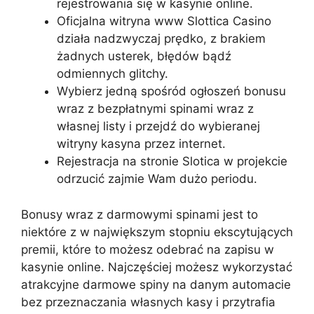
rejestrowania się w kasynie online.
Oficjalna witryna www Slottica Casino
działa nadzwyczaj prędko, z brakiem
żadnych usterek, błędów bądź
odmiennych glitchy.
Wybierz jedną spośród ogłoszeń bonusu
wraz z bezpłatnymi spinami wraz z
własnej listy i przejdź do wybieranej
witryny kasyna przez internet.
Rejestracja na stronie Slotica w projekcie
odrzucić zajmie Wam dużo periodu.
Bonusy wraz z darmowymi spinami jest to
niektóre z w największym stopniu ekscytujących
premii, które to możesz odebrać na zapisu w
kasynie online. Najczęściej możesz wykorzystać
atrakcyjne darmowe spiny na danym automacie
bez przeznaczania własnych kasy i przytrafia