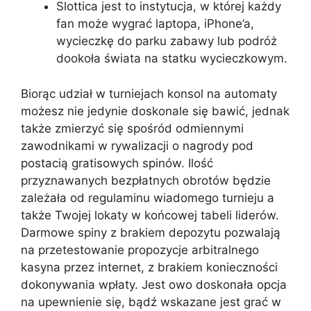
Slottica jest to instytucja, w której każdy
fan może wygrać laptopa, iPhone’a,
wycieczkę do parku zabawy lub podróż
dookoła świata na statku wycieczkowym.
Biorąc udział w turniejach konsol na automaty
możesz nie jedynie doskonale się bawić, jednak
także zmierzyć się spośród odmiennymi
zawodnikami w rywalizacji o nagrody pod
postacią gratisowych spinów. Ilość
przyznawanych bezpłatnych obrotów będzie
zależała od regulaminu wiadomego turnieju a
także Twojej lokaty w końcowej tabeli liderów.
Darmowe spiny z brakiem depozytu pozwalają
na przetestowanie propozycje arbitralnego
kasyna przez internet, z brakiem konieczności
dokonywania wpłaty. Jest owo doskonała opcja
na upewnienie się, bądź wskazane jest grać w