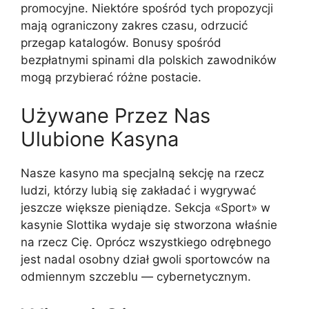
promocyjne. Niektóre spośród tych propozycji
mają ograniczony zakres czasu, odrzucić
przegap katalogów. Bonusy spośród
bezpłatnymi spinami dla polskich zawodników
mogą przybierać różne postacie.
Używane Przez Nas
Ulubione Kasyna
Nasze kasyno ma specjalną sekcję na rzecz
ludzi, którzy lubią się zakładać i wygrywać
jeszcze większe pieniądze. Sekcja «Sport» w
kasynie Slottika wydaje się stworzona właśnie
na rzecz Cię. Oprócz wszystkiego odrębnego
jest nadal osobny dział gwoli sportowców na
odmiennym szczeblu — cybernetycznym.