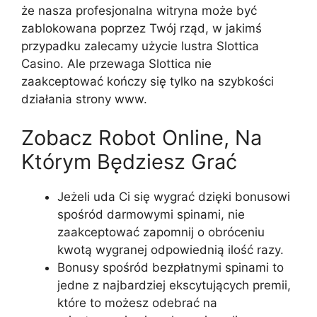
że nasza profesjonalna witryna może być
zablokowana poprzez Twój rząd, w jakimś
przypadku zalecamy użycie lustra Slottica
Casino. Ale przewaga Slottica nie
zaakceptować kończy się tylko na szybkości
działania strony www.
Zobacz Robot Online, Na
Którym Będziesz Grać
Jeżeli uda Ci się wygrać dzięki bonusowi
spośród darmowymi spinami, nie
zaakceptować zapomnij o obróceniu
kwotą wygranej odpowiednią ilość razy.
Bonusy spośród bezpłatnymi spinami to
jedne z najbardziej ekscytujących premii,
które to możesz odebrać na