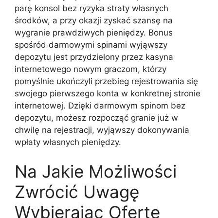
parę konsol bez ryzyka straty własnych
środków, a przy okazji zyskać szansę na
wygranie prawdziwych pieniędzy. Bonus
spośród darmowymi spinami wyjąwszy
depozytu jest przydzielony przez kasyna
internetowego nowym graczom, którzy
pomyślnie ukończyli przebieg rejestrowania się
swojego pierwszego konta w konkretnej stronie
internetowej. Dzięki darmowym spinom bez
depozytu, możesz rozpocząć granie już w
chwilę na rejestracji, wyjąwszy dokonywania
wpłaty własnych pieniędzy.
Na Jakie Możliwości
Zwrócić Uwagę
Wybierając Ofertę