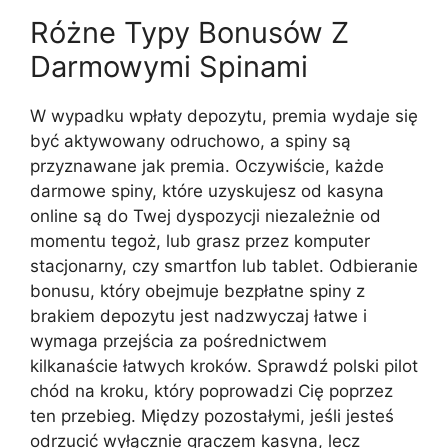
Różne Typy Bonusów Z
Darmowymi Spinami
W wypadku wpłaty depozytu, premia wydaje się
być aktywowany odruchowo, a spiny są
przyznawane jak premia. Oczywiście, każde
darmowe spiny, które uzyskujesz od kasyna
online są do Twej dyspozycji niezależnie od
momentu tegoż, lub grasz przez komputer
stacjonarny, czy smartfon lub tablet. Odbieranie
bonusu, który obejmuje bezpłatne spiny z
brakiem depozytu jest nadzwyczaj łatwe i
wymaga przejścia za pośrednictwem
kilkanaście łatwych kroków. Sprawdź polski pilot
chód na kroku, który poprowadzi Cię poprzez
ten przebieg. Między pozostałymi, jeśli jesteś
odrzucić wyłącznie graczem kasyna, lecz