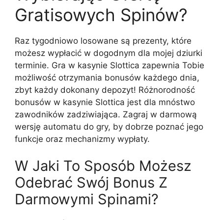
Gratisowych Spinów?
Raz tygodniowo losowane są prezenty, które
możesz wypłacić w dogodnym dla mojej dziurki
terminie. Gra w kasynie Slottica zapewnia Tobie
możliwość otrzymania bonusów każdego dnia,
zbyt każdy dokonany depozyt! Różnorodność
bonusów w kasynie Slottica jest dla mnóstwo
zawodników zadziwiająca. Zagraj w darmową
wersję automatu do gry, by dobrze poznać jego
funkcje oraz mechanizmy wypłaty.
W Jaki To Sposób Możesz
Odebrać Swój Bonus Z
Darmowymi Spinami?