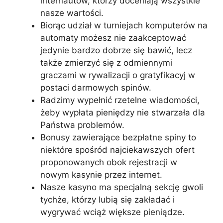
internautów, którzy doceniają wszystkie
nasze wartości.
Biorąc udział w turniejach komputerów na
automaty możesz nie zaakceptować
jedynie bardzo dobrze się bawić, lecz
także zmierzyć się z odmiennymi
graczami w rywalizacji o gratyfikacyj w
postaci darmowych spinów.
Radzimy wypełnić rzetelne wiadomości,
żeby wypłata pieniędzy nie stwarzała dla
Państwa problemów.
Bonusy zawierające bezpłatne spiny to
niektóre spośród najciekawszych ofert
proponowanych obok rejestracji w
nowym kasynie przez internet.
Nasze kasyno ma specjalną sekcję gwoli
tychże, którzy lubią się zakładać i
wygrywać wciąż większe pieniądze.