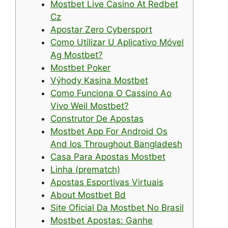
Mostbet Live Casino At Redbet
Cz
Apostar Zero Cybersport
Como Utilizar U Aplicativo Móvel
Ag Mostbet?
Mostbet Poker
Výhody Kasina Mostbet
Como Funciona O Cassino Ao
Vivo Weil Mostbet?
Construtor De Apostas
Mostbet App For Android Os
And Ios Throughout Bangladesh
Casa Para Apostas Mostbet
Linha (prematch)
Apostas Esportivas Virtuais
About Mostbet Bd
Site Oficial Da Mostbet No Brasil
Mostbet Apostas: Ganhe