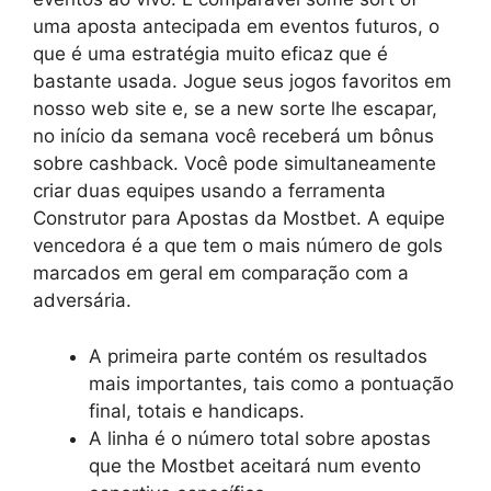
uma aposta antecipada em eventos futuros, o
que é uma estratégia muito eficaz que é
bastante usada. Jogue seus jogos favoritos em
nosso web site e, se a new sorte lhe escapar,
no início da semana você receberá um bônus
sobre cashback. Você pode simultaneamente
criar duas equipes usando a ferramenta
Construtor para Apostas da Mostbet. A equipe
vencedora é a que tem o mais número de gols
marcados em geral em comparação com a
adversária.
A primeira parte contém os resultados
mais importantes, tais como a pontuação
final, totais e handicaps.
A linha é o número total sobre apostas
que the Mostbet aceitará num evento