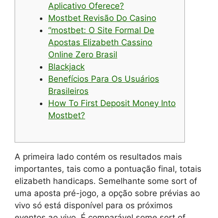
Aplicativo Oferece?
Mostbet Revisão Do Casino
“mostbet: O Site Formal De
Apostas Elizabeth Cassino
Online Zero Brasil
Blackjack
Benefícios Para Os Usuários
Brasileiros
How To First Deposit Money Into
Mostbet?
A primeira lado contém os resultados mais
importantes, tais como a pontuação final, totais
elizabeth handicaps. Semelhante some sort of
uma aposta pré-jogo, a opção sobre prévias ao
vivo só está disponível para os próximos
eventos ao vivo. É comparável some sort of