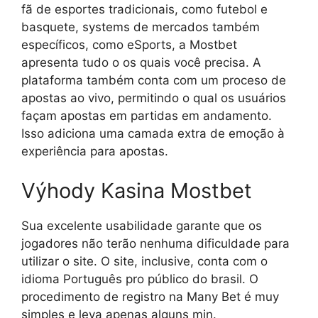
fã de esportes tradicionais, como futebol e
basquete, systems de mercados também
específicos, como eSports, a Mostbet
apresenta tudo o os quais você precisa. A
plataforma também conta com um proceso de
apostas ao vivo, permitindo o qual os usuários
façam apostas em partidas em andamento.
Isso adiciona uma camada extra de emoção à
experiência para apostas.
Výhody Kasina Mostbet
Sua excelente usabilidade garante que os
jogadores não terão nenhuma dificuldade para
utilizar o site. O site, inclusive, conta com o
idioma Português pro público do brasil. O
procedimento de registro na Many Bet é muy
simples e leva apenas alguns min.