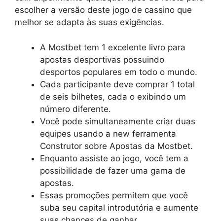
escolher a versão deste jogo de cassino que
melhor se adapta às suas exigências.
A Mostbet tem 1 excelente livro para
apostas desportivas possuindo
desportos populares em todo o mundo.
Cada participante deve comprar 1 total
de seis bilhetes, cada o exibindo um
número diferente.
Você pode simultaneamente criar duas
equipes usando a new ferramenta
Construtor sobre Apostas da Mostbet.
Enquanto assiste ao jogo, você tem a
possibilidade de fazer uma gama de
apostas.
Essas promoções permitem que você
suba seu capital introdutória e aumente
suas chances de ganhar.