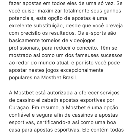
fazer apostas em todos eles de uma só vez. Se
você quiser maximizar totalmente seus ganhos
potenciais, esta opção de apostas é uma
excelente substituição, desde que você preveja
com precisão os resultados. Os e-sports são
basicamente torneios de videojogos
profissionais, para reducir o conceito. Têm se
mostrado asi como um dos fameuses sucessos
ao redor do mundo atual, e por isto você pode
apostar nestes jogos excepcionalmente
populares na Mostbet Brasil.
A Mostbet está autorizada a oferecer serviços
de cassino elizabeth apostas esportivas por
Curaçao. Em resumo, a Mostbet é uma opção
confiável e segura afin de cassinos e apostas
esportivas, certificando-a asi como uma boa
casa para apostas esportivas. Ele contém todas