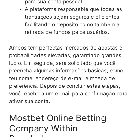
para sua conta pessoal.
A plataforma responsable que todas as
transações sejam seguros e eficientes,
facilitando o depósito como também a
retirada de fundos pelos usuários.
Ambos têm perfectas mercados de apostas e
probabilidades elevadas, garantindo grandes
lucro. Em seguida, será solicitado que você
preencha algumas informações básicas, como
teu nome, endereço de e-mail e moeda de
preferência. Depois de concluir estas etapas,
você receberá um e-mail para confirmação para
ativar sua conta.
Mostbet Online Betting
Company Within