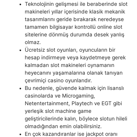
Teknolojinin gelişmesi ile beraberinde slot
makineleri yıllar içerisinde klasik mekanik
tasarımlarını geride bırakarak neredeyse
tamamen bilgisayar kontrollü online slot
sitelerine dönmüş durumda desek yanlış
olmaz.
Ücretsiz slot oyunları, oyuncuların bir
hesap indirmeye veya kaydetmeye gerek
kalmadan slot makineleri oynamanın
heyecanını yaşamalarına olanak tanıyan
çevrimiçi casino oyunlarıdır.
Bu nedenle, güvende kalmak için lisanslı
casinolarda ve Microgaming,
Netentertainment, Playtech ve EGT gibi
yerleşik slot machine game
geliştiricilerinde kalın, böylece slotun hileli
olmadığından emin olabilirsiniz.
En çok kazandıranlar ise jackpot oranı