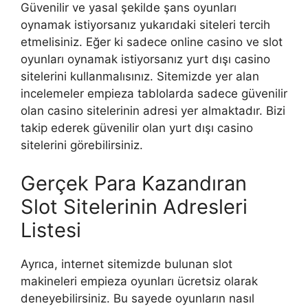
Güvenilir ve yasal şekilde şans oyunları
oynamak istiyorsanız yukarıdaki siteleri tercih
etmelisiniz. Eğer ki sadece online casino ve slot
oyunları oynamak istiyorsanız yurt dışı casino
sitelerini kullanmalısınız. Sitemizde yer alan
incelemeler empieza tablolarda sadece güvenilir
olan casino sitelerinin adresi yer almaktadır. Bizi
takip ederek güvenilir olan yurt dışı casino
sitelerini görebilirsiniz.
Gerçek Para Kazandıran
Slot Sitelerinin Adresleri
Listesi
Ayrıca, internet sitemizde bulunan slot
makineleri empieza oyunları ücretsiz olarak
deneyebilirsiniz. Bu sayede oyunların nasıl