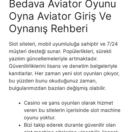
Bedava Aviator Oyunu
Oyna Aviator Giriş Ve
Oynanış Rehberi
Slot siteleri, mobil uyumluluğa sahiptir ve 7/24
müşteri desteği sunar. Popülerlikleri, sürekli
yazılım güncellemeleriyle artmaktadır.
Güvenilirliklerini lisans ve denetim belgeleriyle
kanıtlarlar. Her zaman yeni slot oyunları çıkıyor,
bu yüzden bunu okuduğunuz zaman,
bulgularımızdan bazıları değişmiş olabilir.
Casino ve şans oyunları olarak hizmet
veren bu sitelerin içerisinde slot machine
oyunu yoktur.
Bizi takip ederek durante güvenilir olan