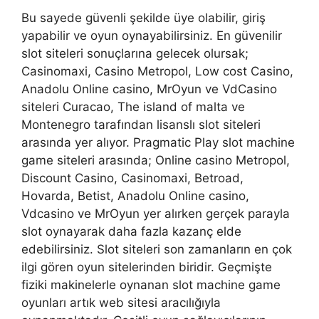
Bu sayede güvenli şekilde üye olabilir, giriş
yapabilir ve oyun oynayabilirsiniz. En güvenilir
slot siteleri sonuçlarına gelecek olursak;
Casinomaxi, Casino Metropol, Low cost Casino,
Anadolu Online casino, MrOyun ve VdCasino
siteleri Curacao, The island of malta ve
Montenegro tarafından lisanslı slot siteleri
arasında yer alıyor. Pragmatic Play slot machine
game siteleri arasında; Online casino Metropol,
Discount Casino, Casinomaxi, Betroad,
Hovarda, Betist, Anadolu Online casino,
Vdcasino ve MrOyun yer alırken gerçek parayla
slot oynayarak daha fazla kazanç elde
edebilirsiniz. Slot siteleri son zamanların en çok
ilgi gören oyun sitelerinden biridir. Geçmişte
fiziki makinelerle oynanan slot machine game
oyunları artık web sitesi aracılığıyla