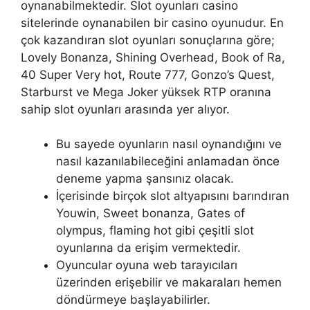
oynanabilmektedir. Slot oyunları casino
sitelerinde oynanabilen bir casino oyunudur. En
çok kazandıran slot oyunları sonuçlarına göre;
Lovely Bonanza, Shining Overhead, Book of Ra,
40 Super Very hot, Route 777, Gonzo’s Quest,
Starburst ve Mega Joker yüksek RTP oranına
sahip slot oyunları arasında yer alıyor.
Bu sayede oyunların nasıl oynandığını ve
nasıl kazanılabileceğini anlamadan önce
deneme yapma şansınız olacak.
İçerisinde birçok slot altyapısını barındıran
Youwin, Sweet bonanza, Gates of
olympus, flaming hot gibi çeşitli slot
oyunlarına da erişim vermektedir.
Oyuncular oyuna web tarayıcıları
üzerinden erişebilir ve makaraları hemen
döndürmeye başlayabilirler.