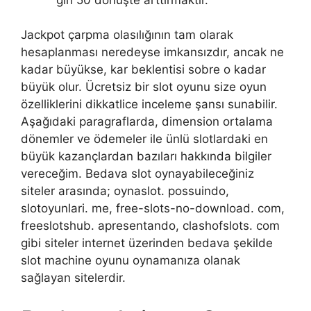
Jackpot çarpma olasılığının tam olarak
hesaplanması neredeyse imkansızdır, ancak ne
kadar büyükse, kar beklentisi sobre o kadar
büyük olur. Ücretsiz bir slot oyunu size oyun
özelliklerini dikkatlice inceleme şansı sunabilir.
Aşağıdaki paragraflarda, dimension ortalama
dönemler ve ödemeler ile ünlü slotlardaki en
büyük kazançlardan bazıları hakkında bilgiler
vereceğim. Bedava slot oynayabileceğiniz
siteler arasında; oynaslot. possuindo,
slotoyunlari. me, free-slots-no-download. com,
freeslotshub. apresentando, clashofslots. com
gibi siteler internet üzerinden bedava şekilde
slot machine oyunu oynamanıza olanak
sağlayan sitelerdir.