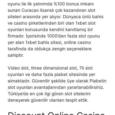
oyunu ile ilk yatırımda %100 bonus imkanı
sunan Curacao lisanslı çok kazandıran slot
siteleri arasında yer alıyor. Dünyaca ünlü bahis
ve casino şirketlerinden biri olan 1xbet slot
oyunları konusunda kendini kanıtlamış bir
firmadır. İçerisinde 1000’den fazla slot oyunu
yer alan 1xbet bahis sitesi, online casino
tarafında da oldukça zengin seçeneklere
sahiptir.
Video slot, three dimensional slot, 7li slot
oyunları ve daha fazla piabet sitesinde yer
almaktadır. Güvenilir şekilde üye olarak Piabetin
slot oyunları avantajlarından yararlanabilirsiniz.
Türkiye’de en çok ilgi gören slot sitelerini
deneyerek güvenilir olanları tespit ettik.