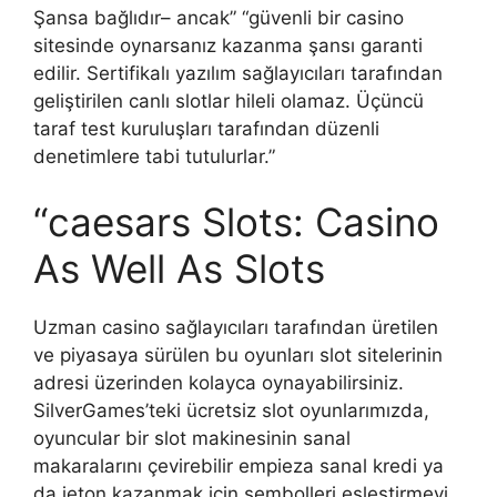
Şansa bağlıdır– ancak” “güvenli bir casino
sitesinde oynarsanız kazanma şansı garanti
edilir. Sertifikalı yazılım sağlayıcıları tarafından
geliştirilen canlı slotlar hileli olamaz. Üçüncü
taraf test kuruluşları tarafından düzenli
denetimlere tabi tutulurlar.”
“caesars Slots: Casino
As Well As Slots
Uzman casino sağlayıcıları tarafından üretilen
ve piyasaya sürülen bu oyunları slot sitelerinin
adresi üzerinden kolayca oynayabilirsiniz.
SilverGames’teki ücretsiz slot oyunlarımızda,
oyuncular bir slot makinesinin sanal
makaralarını çevirebilir empieza sanal kredi ya
da jeton kazanmak için sembolleri eşleştirmeyi