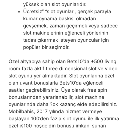
yüksek olan slot oyunlarıdır.
Ücretsiz” “slot oyunları, gerçek parayla
kumar oynama baskısı olmadan
gevşemek, zaman geçirmek veya sadece
slot makinelerinin eğlenceli yönlerinin
tadını çıkarmak isteyen oyuncular için
popüler bir seçimdir.
Özel altyapıya sahip olan Bets10’da +500 living
room fazla aktif three dimensional slot ve video
slot oyunu yer almaktadır. Slot oyunlarına özel
olan uvant bonuslarla Bets10’da eğlenceli
saatler geçirebilirsiniz. Üye olarak free spin
bonuslarından yararlanabilir, slot machine
oyunlarında daha ?ok kazanç elde edebilirsiniz.
Mobilbahis, 2017 yılında hizmet vermeye
başlayan 100’den fazla slot oyunu ile ilk yatırıma
özel %100 hoşgeldin bonusu imkanı sunan