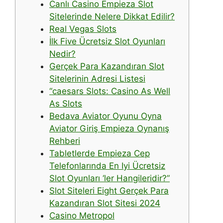
Canlı Casino Empieza Slot
Sitelerinde Nelere Dikkat Edilir?
Real Vegas Slots
İlk Five Ücretsiz Slot Oyunları
Nedir?
Gerçek Para Kazandıran Slot
Sitelerinin Adresi Listesi
“caesars Slots: Casino As Well
As Slots
Bedava Aviator Oyunu Oyna
Aviator Giriş Empieza Oynanış
Rehberi
Tabletlerde Empieza Cep
Telefonlarında En Iyi Ücretsiz
Slot Oyunları ‘ler Hangileridir?”
Slot Siteleri Eight Gerçek Para
Kazandıran Slot Sitesi 2024
Casino Metropol