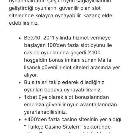
oynanmaktadır. Çeşitli oyun sağlayıcılarının
geliştirdiği oyunlarını güvenilir olan slot
sitelerinde kolayca oynayabilir, kazanç elde
edebilirsiniz.
Bets10, 2011 yılında hizmet vermeye
başlayan 100’den fazla slot oyunu ile
casino oyunlarında geçerli %100
hoşgeldin bonus imkanı sunan Malta
lisanslı güvenilir slot siteleri arasında yer
alıyor.
Bu siteleri takip ederek dilediğiniz
oyunları bedava oynayabilirsiniz.
1xbet üye olarak slot bonuslarından
empieza güvenilir oyun avantajlarından
yararlanabilirsiniz.
+400’den fazla casino sitesinin yer aldığı
” Türkçe Casino Siteleri ” sektöründe