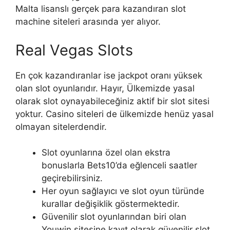
Malta lisanslı gerçek para kazandıran slot
machine siteleri arasında yer alıyor.
Real Vegas Slots
En çok kazandıranlar ise jackpot oranı yüksek
olan slot oyunlarıdır. Hayır, Ülkemizde yasal
olarak slot oynayabileceğiniz aktif bir slot sitesi
yoktur. Casino siteleri de ülkemizde henüz yasal
olmayan sitelerdendir.
Slot oyunlarına özel olan ekstra
bonuslarla Bets10’da eğlenceli saatler
geçirebilirsiniz.
Her oyun sağlayıcı ve slot oyun türünde
kurallar değişiklik göstermektedir.
Güvenilir slot oyunlarından biri olan
Youwin sitesine kayıt olarak güvenilir slot