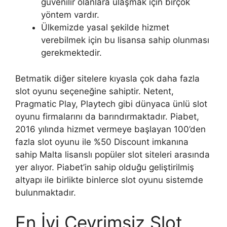
güvenilir olanlara ulaşmak için birçok
yöntem vardır.
Ülkemizde yasal şekilde hizmet
verebilmek için bu lisansa sahip olunması
gerekmektedir.
Betmatik diğer sitelere kıyasla çok daha fazla
slot oyunu seçeneğine sahiptir. Netent,
Pragmatic Play, Playtech gibi dünyaca ünlü slot
oyunu firmalarını da barındırmaktadır. Piabet,
2016 yılında hizmet vermeye başlayan 100’den
fazla slot oyunu ile %50 Discount imkanına
sahip Malta lisanslı popüler slot siteleri arasında
yer alıyor. Piabet’in sahip olduğu geliştirilmiş
altyapı ile birlikte binlerce slot oyunu sistemde
bulunmaktadır.
En İyi Çevrimsiz Slot