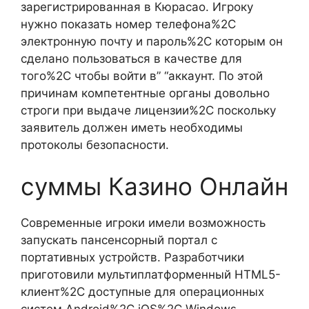
зарегистрированная в Кюрасао. Игроку
нужно показать номер телефона%2C
электронную почту и пароль%2C которым он
сделано пользоваться в качестве для
того%2C чтобы войти в” “аккаунт. По этой
причинам компетентные органы довольно
строги при выдаче лицензии%2C поскольку
заявитель должен иметь необходимы
протоколы безопасности.
суммы Казино Онлайн
Современные игроки имели возможность
запускать пансенсорный портал с
портативных устройств. Разработчики
приготовили мультиплатформенный HTML5-
клиент%2C доступные для операционных
систем Android%2C iOS%2C Windows.