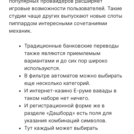
популярных провайдеров расширяет
игровые возможности пользователей. Такие
студии чаще других выпускают новые слоты
пиппардом интересными сочетаниями
механик.
Традиционные банковские переводы
также являются приемлемым
вариантами и до сих пор широко
используются.
В фильтре автоматов можно выбирать
еще несколько категорий.
И интернет-казино Е-руме вавады в
таком наборе нет ничего.
И регистрационной форме же в
разделе «Дашборд» есть поля для
указания комбинаций символов.
Тут каждый может выбирать