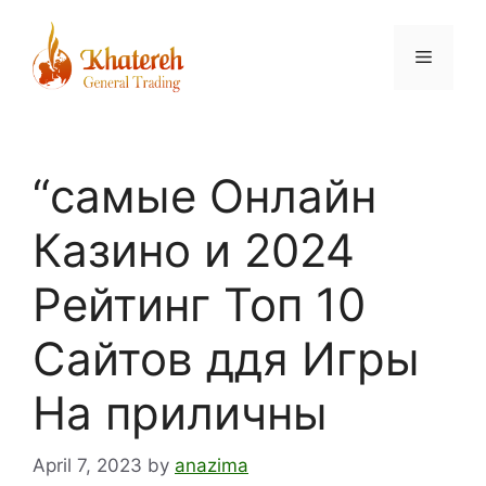
“самые Онлайн
Казино и 2024
Рейтинг Топ 10
Сайтов ддя Игры
На приличны
April 7, 2023
by
anazima