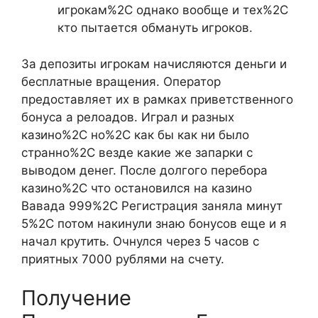
игрокам%2C однако вообще и тех%2C
кто пытается обмануть игроков.
За депозиты игрокам начисляются деньги и
бесплатные вращения. Оператор
предоставляет их в рамках приветственного
бонуса а релоадов. Играл и разных
казино%2C но%2C как бы как ни было
странно%2C везде какие же запарки с
выводом денег. После долгого перебора
казино%2C что остановился на казино
Вавада 999%2C Регистрация заняла минут
5%2C потом накинули знаю бонусов еще и я
начал крутить. Очнулся через 5 часов с
приятных 7000 рублями на счету.
Получение