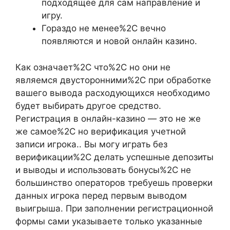
подходящее для сам направление и
игру.
Гораздо не менее%2C вечно
появляются и новой онлайн казино.
Как означает%2C что%2C но они не
являемся двусторонними%2C при обработке
вашего вывода расходующихся необходимо
будет выбирать другое средство.
Регистрация в онлайн-казино — это не же
же самое%2C но верификация учетной
записи игрока.. Вы могу играть без
верификации%2C делать успешные депозиты
и выводы и использовать бонусы%2C не
большинство операторов требуешь проверки
данных игрока перед первым выводом
выигрыша. При заполнении регистрационной
формы сами указываете только указанные