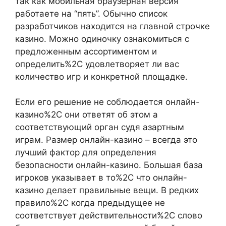
так как мобильная браузерная версия
работаете на “пять”. Обычно список
разработчиков находится на главной строчке
казино. Можно одиночку ознакомиться с
предложенным ассортиментом и
определить%2C удовлетворяет ли вас
количество игр и конкретной площадке.
Если его решение не соблюдается онлайн-
казино%2C они ответят об этом а
соответствующий орган судя азартным
играм. Размер онлайн-казино – всегда это
лучший фактор для определения
безопасности онлайн-казино. Большая база
игроков указывает в то%2C что онлайн-
казино делает правильные вещи. В редких
правило%2C когда предыдущее не
соответствует действительности%2C слово