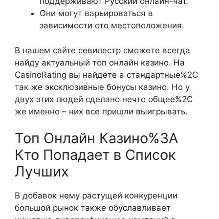
поддерживают Русский онлайн-чат.
Они могут варьироваться в
зависимости ото местоположения.
В нашем сайте севилестр сможете всегда
найду актуальный топ онлайн казино. На
CasinoRating вы найдете а стандартные%2C
так же эксклюзивные бонусы казино. Но у
двух этих людей сделано нечто общее%2C
же именно – них все пришли выигрывать.
Топ Онлайн Казино%3A
Кто Попадает в Список
Лучших
В добавок нему растущей конкуренции
большой рынок также обуславливает