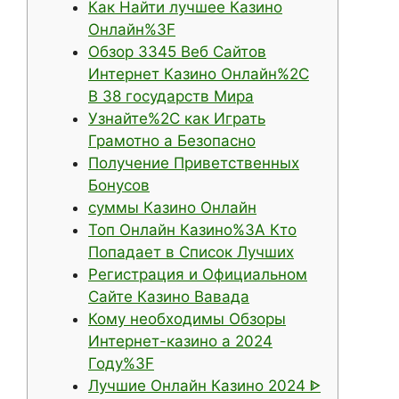
Как Найти лучшее Казино
Онлайн%3F
Обзор 3345 Веб Сайтов
Интернет Казино Онлайн%2C
В 38 государств Мира
Узнайте%2C как Играть
Грамотно а Безопасно
Получение Приветственных
Бонусов
суммы Казино Онлайн
Топ Онлайн Казино%3A Кто
Попадает в Список Лучших
Регистрация и Официальном
Сайте Казино Вавада
Кому необходимы Обзоры
Интернет-казино а 2024
Году%3F
Лучшие Онлайн Казино 2024 ᐈ