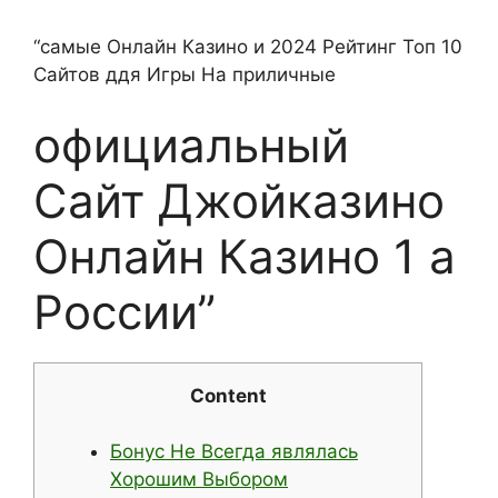
“самые Онлайн Казино и 2024 Рейтинг Топ 10
Сайтов ддя Игры На приличные
официальный
Сайт Джойказино
Онлайн Казино 1 а
России”
Content
Бонус Не Всегда являлась
Хорошим Выбором