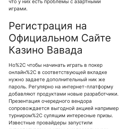
что у них есть проблемы с азартными
играми.
Регистрация на
Официальном Сайте
Казино Вавада
Но%2C чтобы начинать играть в покер
онлайн%2C в соответствующей вкладке
нужно задаете дополнительный ник же
пароль. Регулярно на интернет-платформу
добавляют продуктами новые разработчики.
Презентация очередного вендора
сопровождается выгодной акцией например
турниром%2C сулящим интересные призы.
Известные провайдеры запустили