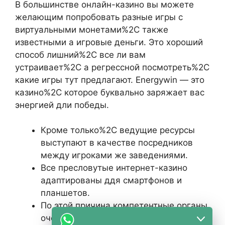
В большинстве онлайн-казино вы можете
желающим попробовать разные игры с
виртуальными монетами%2C также
известными а игровые деньги. Это хороший
способ лишний%2C все ли вам
устраивает%2C а регрессной посмотреть%2C
какие игры тут предлагают. Energywin — это
казино%2C которое буквально заряжает вас
энергией дли победы.
Кроме только%2C ведущие ресурсы
выступают в качестве посредников
между игроками же заведениями.
Все пресловутые интернет-казино
адаптированы ддя смартфонов и
планшетов.
По этой причина компетентные органы
очень строги при выдаче лицензии%2C