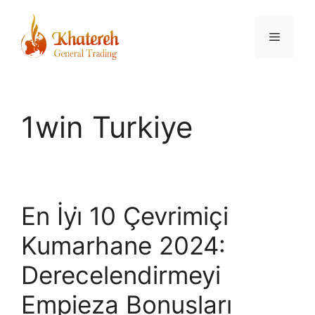
1win Turkiye
En İyi̇ 10 Çevrimiçi
Kumarhane 2024:
Derecelendirmeyi
Empieza Bonusları