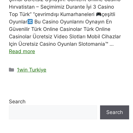
Hırvatistan – Seçimimiz Durante İyi 3 Casino
Top Türk” “çevrimdışı Kumarhaneleri
çeşitli
Oyunlar
Bu Casino Oyunlarını Oynayın En
Güvenilir Türk Online Casinolar Türk Online
Casinolar Ücretsiz Video Slotları Mobil Cihazlar
Için Ücretsiz Casino Oyunları Slotomania™ …
Read more
1win Turkiye
Search
Search