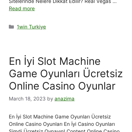
Sitelerinde Nelere Dikkat Edilir? Real Vegas …
Read more
1win Turkiye
En İyi Slot Machine
Game Oyunları Ücretsiz
Online Casino Oyunlar
March 18, 2023
by
anazima
En İyi Slot Machine Game Oyunları Ücretsiz
Online Casino Oyunları En İyi Casino Oyunları
Şimdi Ücretsiz Oynayın! Content Online Casino