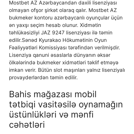
Mostbet AZ Azərbaycandan daxili lisenziyası
olmayan ofşor şirkət olaraq qalır. Mostbet AZ
bukmeker kontoru azərbaycanlı oyunçular üçün
ən yaxşı seçim hesab olunur. Xidmətin
təhlükəsizliyi JAZ 9247 lisenziyası ilə təmin
edilir.Sənəd Kyurakao Hökumətinin Oyun
Fəaliyyətləri Komissiyası tərəfindən verilmişdir.
Lisenziya qanuni əsaslarla dünyanın əksər
ölkələrində bukmeker xidmətləri təklif etməyə
imkan verir. Bütün slot maşınları yalnız lisenziyalı
provayderlərdən təmin edilir.
Bahis mağazası mobil
tətbiqi vasitəsilə oynamağın
üstünlükləri və mənfi
cəhətləri