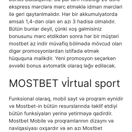
ekspress mərclərə mərc etməklə idman mərcləri
ilə geri qaytarılmalıdır. Hər bir akkumulyatorda
əmsalı 1,4-dən olan ən azı 3 hadisə olmalıdır.
Bütün bunlar deyil, çünki xoş gəlmisiniz
bonusunu mərc etdikdən sonra hər bir müştəri
mostbet az indir müvafiq bölmədə mövcud olan
digər promosyonlardan istifadə etmək
hüququna malikdir. Yeni promosyon seçərkən
əvvəlki bonus avtomatik olaraq ləğv ediləcək.
MOSTBET vİrtual sport
Funksional olaraq, mobil sayt və proqram eynidir
və Mostbet-in bütün resurslarında təklif etdiyi
bütün funksiyaları yerinə yetirməyə qadirdir.
Mostbet Mobile və proqramlarının dizaynı və
naviqasiyası oxşardır və ən azı Mostbet