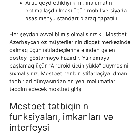
Artıq qeyd edildiyi kimi, məlumatın
optimallaşdırılması üçün mobil versiyada
əsas menyu standart olaraq qapatılır.
Hər şeydən əvvəl bilmiş olmalısınız ki, Mostbet
Azerbaycan öz müştərilərinin diqqət mərkəzində
qalmaq üçün istifadəçilərinə əlindən gələn
dəstəyi göstərməyə hazırdır. Yükləməyə
başlamaq üçün “Android üçün yüklə” düyməsini
sıxmalısınız. Mostbet hər bir istifadəçiyə idman
tədbirləri dünyasından ən yeni məlumatları
təqdim edəcək mostbet giriş.
Mostbet tətbiqinin
funksiyaları, imkanları və
interfeysi