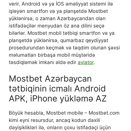
verir. Android və ya İOS əməliyyat sistemi ilə
işləyən smartfon və ya planşetdə Mostbet
yüklənirsə, o zaman Azərbaycandan olan
istifadəçilər menyudan öz ana dilini seçə
bilərlər. Mostbet mobil tətbiqi smartfon və ya
planşetdə yüklənirsə, qumarbaz qeydiyyat
prosedurundan keçmək və təqdim olunan şəxsi
məlumatları birbaşa mobil müştəridə
təsdiqləmək imkanı əldə edir
aviator
.
Mostbet Azərbaycan
tətbiqinin icmalı Android
APK, iPhone yükləmə AZ
Böyük hesabla, Mostbet mobile – Mostbet.com
kimi eyni resursdur, ancaq kodun daxili
dəyişiklikləri ilə, onların çoxu istifadəçi üçün