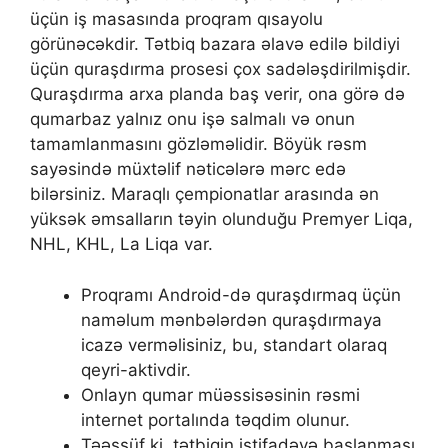
üçün iş masasında proqram qısayolu
görünəcəkdir. Tətbiq bazara əlavə edilə bildiyi
üçün quraşdırma prosesi çox sadələşdirilmişdir.
Quraşdırma arxa planda baş verir, ona görə də
qumarbaz yalnız onu işə salmalı və onun
tamamlanmasını gözləməlidir. Böyük rəsm
sayəsində müxtəlif nəticələrə mərc edə
bilərsiniz. Maraqlı çempionatlar arasında ən
yüksək əmsalların təyin olunduğu Premyer Liqa,
NHL, KHL, La Liqa var.
Proqramı Android-də quraşdırmaq üçün
naməlum mənbələrdən quraşdırmaya
icazə verməlisiniz, bu, standart olaraq
qeyri-aktivdir.
Onlayn qumar müəssisəsinin rəsmi
internet portalında təqdim olunur.
Təəssüf ki, tətbiqin istifadəyə başlanması