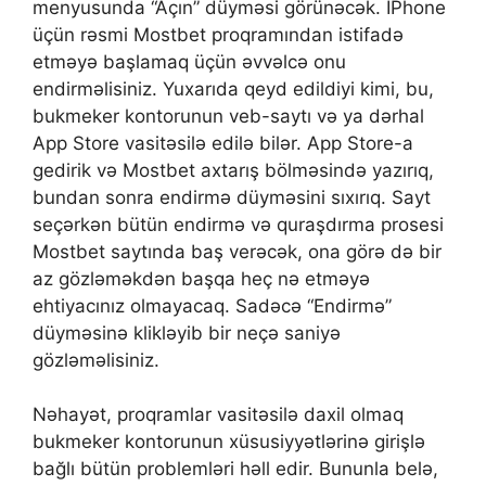
menyusunda “Açın” düyməsi görünəcək. IPhone
üçün rəsmi Mostbet proqramından istifadə
etməyə başlamaq üçün əvvəlcə onu
endirməlisiniz. Yuxarıda qeyd edildiyi kimi, bu,
bukmeker kontorunun veb-saytı və ya dərhal
App Store vasitəsilə edilə bilər. App Store-a
gedirik və Mostbet axtarış bölməsində yazırıq,
bundan sonra endirmə düyməsini sıxırıq. Sayt
seçərkən bütün endirmə və quraşdırma prosesi
Mostbet saytında baş verəcək, ona görə də bir
az gözləməkdən başqa heç nə etməyə
ehtiyacınız olmayacaq. Sadəcə “Endirmə”
düyməsinə klikləyib bir neçə saniyə
gözləməlisiniz.
Nəhayət, proqramlar vasitəsilə daxil olmaq
bukmeker kontorunun xüsusiyyətlərinə girişlə
bağlı bütün problemləri həll edir. Bununla belə,