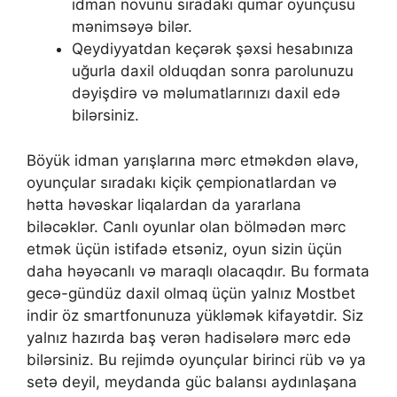
idman növünü sıradakı qumar oyunçusu
mənimsəyə bilər.
Qeydiyyatdan keçərək şəxsi hesabınıza
uğurla daxil olduqdan sonra parolunuzu
dəyişdirə və məlumatlarınızı daxil edə
bilərsiniz.
Böyük idman yarışlarına mərc etməkdən əlavə,
oyunçular sıradakı kiçik çempionatlardan və
hətta həvəskar liqalardan da yararlana
biləcəklər. Canlı oyunlar olan bölmədən mərc
etmək üçün istifadə etsəniz, oyun sizin üçün
daha həyəcanlı və maraqlı olacaqdır. Bu formata
gecə-gündüz daxil olmaq üçün yalnız Mostbet
indir öz smartfonunuza yükləmək kifayətdir. Siz
yalnız hazırda baş verən hadisələrə mərc edə
bilərsiniz. Bu rejimdə oyunçular birinci rüb və ya
setə deyil, meydanda güc balansı aydınlaşana