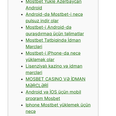
Mostbet Yukle Azerbaycan
Android
Android-də Mostbet-i necə
pulsuz indir olar
Mostbet-i Android-də
quraşdırmaq üçün təlimatlar
Mostbet Tətbiqində İdman
Mərcləri
Mostbet-i iPhone-da necə
yükləmək olar
Lisenziyalı kazino və idman
mərcləri
MOSBET CASINO VƏ İDMAN
MƏRCLƏRİ
Android və İOS üçün mobil
proqram Mosbet
Iphone Mostbet yüklemek üçün
necə