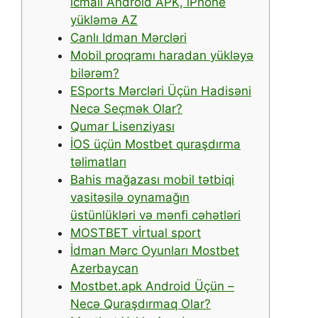
icmalı Android APK, iPhone
yükləmə AZ
Canlı Idman Mərcləri
Mobil proqramı haradan yükləyə
bilərəm?
ESports Mərcləri Üçün Hadisəni
Necə Seçmək Olar?
Qumar Lisenziyası
İOS üçün Mostbet quraşdırma
təlimatları
Bahis mağazası mobil tətbiqi
vasitəsilə oynamağın
üstünlükləri və mənfi cəhətləri
MOSTBET vİrtual sport
İdman Mərc Oyunları Mostbet
Azerbaycan
Mostbet.apk Android Üçün –
Necə Quraşdırmaq Olar?