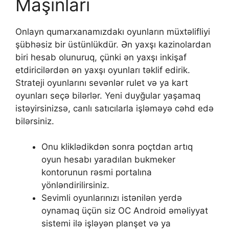
Maşınları
Onlayn qumarxanamızdakı oyunların müxtəlifliyi
şübhəsiz bir üstünlükdür. Ən yaxşı kazinolardan
biri hesab olunuruq, çünki ən yaxşı inkişaf
etdiricilərdən ən yaxşı oyunları təklif edirik.
Strateji oyunlarını sevənlər rulet və ya kart
oyunları seçə bilərlər. Yeni duyğular yaşamaq
istəyirsinizsə, canlı satıcılarla işləməyə cəhd edə
bilərsiniz.
Onu kliklədikdən sonra poçtdan artıq
oyun hesabı yaradılan bukmeker
kontorunun rəsmi portalına
yönləndirilirsiniz.
Sevimli oyunlarınızı istənilən yerdə
oynamaq üçün siz ОС Android əməliyyat
sistemi ilə işləyən planşet və ya