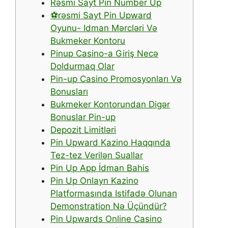
Rəsmi Sayt Pin Number Up
⚽rəsmi Sayt Pin Upward
Oyunu- Idman Mərcləri Və
Bukmeker Kontoru
Pinup Casino-a Giriş Necə
Doldurmaq Olar
Pin-up Casino Promosyonları Və
Bonusları
Bukmeker Kontorundan Digər
Bonuslar Pin-up
Depozit Limitləri
Pin Upward Kazino Haqqında
Tez-tez Verilən Suallar
Pin Up App İdman Bahis
Pin Up Onlayn Kazino
Platformasında Istifadə Olunan
Demonstration Nə Üçündür?
Pin Upwards Online Casino