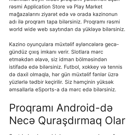
rəsmi Application Store və Play Market
mağazalarını ziyarət edə və orada kazinonun
adı ilə proqram tapa bilərsiniz. Proqramı rəsmi
world wide web saytından da yükləyə bilərsiniz.
Kazino oyunçulara müxtəlif əyləncələrə gecə-
gündüz çıxış imkanı verir. Slotlara mərc
etməkdən əlavə, siz idman bölməsindən
istifadə edə bilərsiniz. Futbol, xokkey və tennis
də daxil olmaqla, hər gün müxtəlif fənlər üzrə
yüzlərlə tədbir keçirilir. Siz həmçinin yüksək
əmsallarla eSports-a da mərc edə bilərsiniz.
Proqramı Android-də
Necə Quraşdırmaq Olar