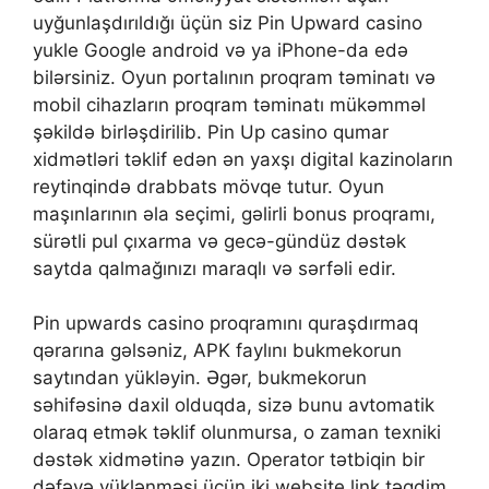
uyğunlaşdırıldığı üçün siz Pin Upward casino
yukle Google android və ya iPhone-da edə
bilərsiniz. Oyun portalının proqram təminatı və
mobil cihazların proqram təminatı mükəmməl
şəkildə birləşdirilib. Pin Up casino qumar
xidmətləri təklif edən ən yaxşı digital kazinoların
reytinqində drabbats mövqe tutur. Oyun
maşınlarının əla seçimi, gəlirli bonus proqramı,
sürətli pul çıxarma və gecə-gündüz dəstək
saytda qalmağınızı maraqlı və sərfəli edir.
Pin upwards casino proqramını quraşdırmaq
qərarına gəlsəniz, APK faylını bukmekorun
saytından yükləyin. Əgər, bukmekorun
səhifəsinə daxil olduqda, sizə bunu avtomatik
olaraq etmək təklif olunmursa, o zaman texniki
dəstək xidmətinə yazın. Operator tətbiqin bir
dəfəyə yüklənməsi üçün iki website link təqdim