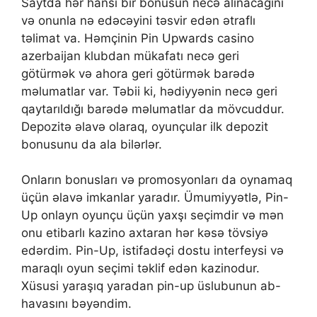
Saytda hər hansı bir bonusun necə alınacağını
və onunla nə edəcəyini təsvir edən ətraflı
təlimat va. Həmçinin Pin Upwards casino
azerbaijan klubdan mükafatı necə geri
götürmək və ahora geri götürmək barədə
məlumatlar var. Təbii ki, hədiyyənin necə geri
qaytarıldığı barədə məlumatlar da mövcuddur.
Depozitə əlavə olaraq, oyunçular ilk depozit
bonusunu da ala bilərlər.
Onların bonusları və promosyonları da oynamaq
üçün əlavə imkanlar yaradır. Ümumiyyətlə, Pin-
Up onlayn oyunçu üçün yaxşı seçimdir və mən
onu etibarlı kazino axtaran hər kəsə tövsiyə
edərdim. Pin-Up, istifadəçi dostu interfeysi və
maraqlı oyun seçimi təklif edən kazinodur.
Xüsusi yaraşıq yaradan pin-up üslubunun ab-
havasını bəyəndim.