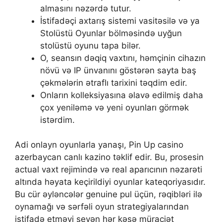
almasını nəzərdə tutur.
İstifadəçi axtarış sistemi vasitəsilə və ya
Stolüstü Oyunlar bölməsində uyğun
stolüstü oyunu tapa bilər.
O, seansın dəqiq vaxtını, həmçinin cihazın
növü və IP ünvanını göstərən sayta baş
çəkmələrin ətraflı tarixini təqdim edir.
Onların kolleksiyasına əlavə edilmiş daha
çox yeniləmə və yeni oyunları görmək
istərdim.
Adi onlayn oyunlarla yanaşı, Pin Up casino
azerbaycan canlı kazino təklif edir. Bu, prosesin
actual vaxt rejimində və real aparıcının nəzarəti
altında həyata keçirildiyi oyunlar kateqoriyasıdır.
Bu cür əyləncələr genuine pul üçün, rəqibləri ilə
oynamağı və sərfəli oyun strategiyalarından
istifadə etməyi sevən hər kəsə müraciət