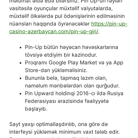
məlumat əldə edə bilərsiniz. Pin Up-ün rəyləri
vasitəsilə oyunçular müxtəlif valyutalarda,
müxtəlif ölkələrdə pul ödənişlərinin edilməsinin
nüansları haqqında öyrənəcəklər
https://pin-up-
casino-azerbaycan.com/pin-up-giri/
.
Pin-Up bütün həyəcan həvəskarlarına
tövsiyə etdiyim bir kazinodur.
Proqramı Google Play Market və ya App
Store-dan yükləməlisiniz.
Bununla belə, tapmaq lazım olan,
naməlum mənbələrdən olan qurğudur.
Pin Upward holdinqi 2016-cı ildə Rusiya
Federasiyası ərazisində fəaliyyətə
başlayıb.
Sayt yaxşı optimallaşdırılıb, ona görə də
interfeysi yükləmək minimum vaxt tələb edir.