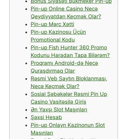
Bonus Siyasəti Bukmeker Pin-up
Pin-up Online Casino Necə
Qeydiyyatdan Keçmək Olar?
Pin-up Mərc Xətti
Pin-up Kazinosu Üçün
Promotional Kodu
Pin-up Fish Hunter 360 Promo
Kodunu Haradan Tapa Bilərəm?
Proqramı Android-də Necə
Quraşdırmaq Olar
Rəsmi Veb Saytın Bloklanması,
Necə Keçmək Olar?
Sosial Şəbəkələr Rəsmi Pin Up
Casino Vasitəsilə Giriş
Ən Yaxşı Slot Maşınları
Şəxsi Hesab
Pin-up Onlayn Kazinonun Slot
Maşınları