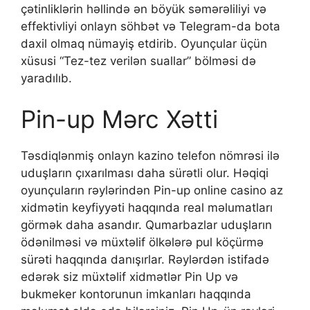
çətinliklərin həllində ən böyük səmərəliliyi və
effektivliyi onlayn söhbət və Telegram-da bota
daxil olmaq nümayiş etdirib. Oyunçular üçün
xüsusi “Tez-tez verilən suallar” bölməsi də
yaradılıb.
Pin-up Mərc Xətti
Təsdiqlənmiş onlayn kazino telefon nömrəsi ilə
uduşların çıxarılması daha sürətli olur. Həqiqi
oyunçuların rəylərindən Pin-up online casino az
xidmətin keyfiyyəti haqqında real məlumatları
görmək daha asandır. Qumarbazlar uduşların
ödənilməsi və müxtəlif ölkələrə pul köçürmə
sürəti haqqında danışırlar. Rəylərdən istifadə
edərək siz müxtəlif xidmətlər Pin Up və
bukmeker kontorunun imkanları haqqında