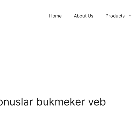
Home
About Us
Products
bonuslar bukmeker veb