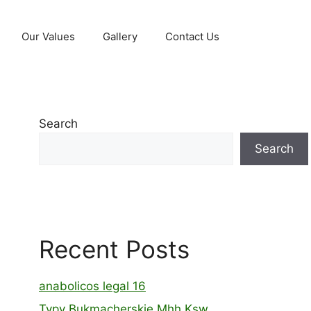
Our Values
Gallery
Contact Us
Search
Search
Recent Posts
anabolicos legal 16
Typy Bukmacherskie Mhh Ksw