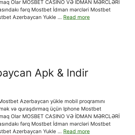
durmaq Olar MOSBET CASINO VƏ İDMAN MƏRCLƏRİ
rasındakı fərq Mostbet İdman mərcləri Mostbet
stbet Azerbaycan Yukle …
Read more
aycan Apk & Indir
Mostbet Azerbaycan yükle mobil proqramını
əmək və quraşdırmaq üçün Iphone Mostbet
durmaq Olar MOSBET CASINO VƏ İDMAN MƏRCLƏRİ
rasındakı fərq Mostbet İdman mərcləri Mostbet
stbet Azerbaycan Yukle …
Read more