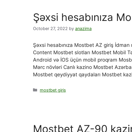
Şəxsi hesabınıza Mos
October 27, 2022
by
anazima
Şəxsi hesabınıza Mostbet AZ giriş İdman 
Content Mostbet slotları Mostbet Mobil T
Android və İOS üçün mobil proqram Mosbe
Mərc növləri Canlı kazino Mostbet Azərba
Mostbet qeydiyyat qaydaları Mostbet kaz
mostbet giriş
Mostbet AZ-90 kazi