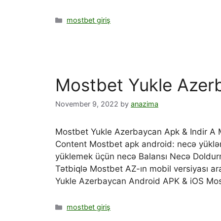
mostbet giriş
Mostbet Yukle Azerb
November 9, 2022
by
anazima
Mostbet Yukle Azerbaycan Apk & Indir A 
Content Mostbet apk android: necə yükl
yüklemek üçün necə Balansı Necə Dol
Tətbiqlə Mostbet AZ-ın mobil versiyası a
Yukle Azerbaycan Android APK & iOS Mo
mostbet giriş