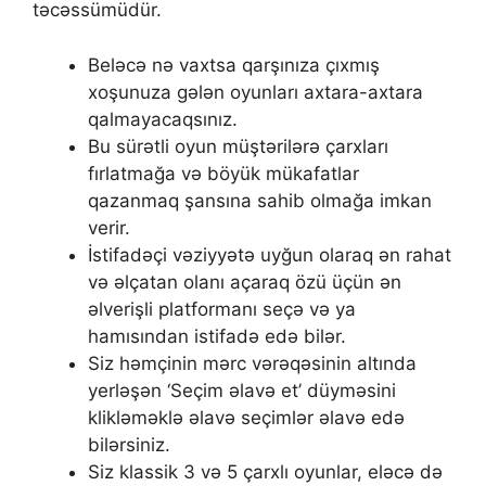
təcəssümüdür.
Beləcə nə vaxtsa qarşınıza çıxmış
xoşunuza gələn oyunları axtara-axtara
qalmayacaqsınız.
Bu sürətli oyun müştərilərə çarxları
fırlatmağa və böyük mükafatlar
qazanmaq şansına sahib olmağa imkan
verir.
İstifadəçi vəziyyətə uyğun olaraq ən rahat
və əlçatan olanı açaraq özü üçün ən
əlverişli platformanı seçə və ya
hamısından istifadə edə bilər.
Siz həmçinin mərc vərəqəsinin altında
yerləşən ‘Seçim əlavə et’ düyməsini
klikləməklə əlavə seçimlər əlavə edə
bilərsiniz.
Siz klassik 3 və 5 çarxlı oyunlar, eləcə də