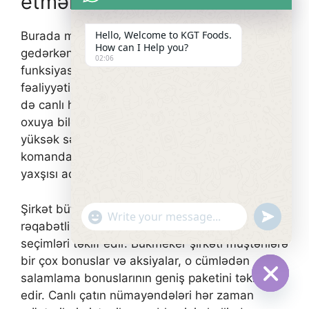
etməliyəm?
Hello, Welcome to KGT Foods.
Burada mərcinizi matç ərzində, yəni matç
How can I Help you?
gedərkən qoya bilərsiniz. Həmçinin canlı yayım
02:06
funksiyası vasitəsilə meydançadakı oyunçuların
fəaliyyətini izləyə də bilərsiniz. Nəhayət siz həm
də canlı hesabı izləyə və matç statistikasını
oxuya bilərsiniz. Hər bir e-idman növündə
yüksək səviyyəli turnirlər tez-tez keçirilir, burada
komandalar bir-biri ilə vuruşaraq dünyanın ən
yaxşısı adını almağa çalışırlar.
Şirkət bütün əsas idman hadisələri üçün
undefin
"+chaty_settings.lang.emoji_picker+"
WhatsApp Message
rəqabətli əmsallar və real vaxt rejimində mərc
seçimləri təklif edir. Bukmeker şirkəti müştərilərə
bir çox bonuslar və aksiyalar, o cümlədən
salamlama bonuslarının geniş paketini təklif
edir. Canlı çatın nümayəndələri hər zaman
Hide c