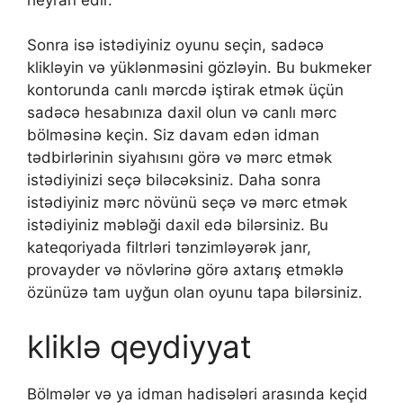
Sonra isə istədiyiniz oyunu seçin, sadəcə
klikləyin və yüklənməsini gözləyin. Bu bukmeker
kontorunda canlı mərcdə iştirak etmək üçün
sadəcə hesabınıza daxil olun və canlı mərc
bölməsinə keçin. Siz davam edən idman
tədbirlərinin siyahısını görə və mərc etmək
istədiyinizi seçə biləcəksiniz. Daha sonra
istədiyiniz mərc növünü seçə və mərc etmək
istədiyiniz məbləği daxil edə bilərsiniz. Bu
kateqoriyada filtrləri tənzimləyərək janr,
provayder və növlərinə görə axtarış etməklə
özünüzə tam uyğun olan oyunu tapa bilərsiniz.
kliklə qeydiyyat
Bölmələr və ya idman hadisələri arasında keçid