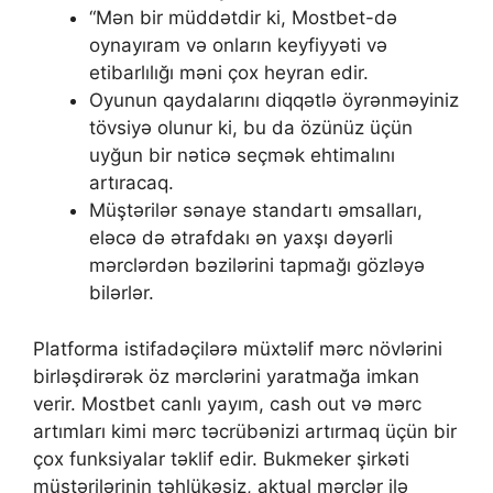
“Mən bir müddətdir ki, Mostbet-də
oynayıram və onların keyfiyyəti və
etibarlılığı məni çox heyran edir.
Oyunun qaydalarını diqqətlə öyrənməyiniz
tövsiyə olunur ki, bu da özünüz üçün
uyğun bir nəticə seçmək ehtimalını
artıracaq.
Müştərilər sənaye standartı əmsalları,
eləcə də ətrafdakı ən yaxşı dəyərli
mərclərdən bəzilərini tapmağı gözləyə
bilərlər.
Platforma istifadəçilərə müxtəlif mərc növlərini
birləşdirərək öz mərclərini yaratmağa imkan
verir. Mostbet canlı yayım, cash out və mərc
artımları kimi mərc təcrübənizi artırmaq üçün bir
çox funksiyalar təklif edir. Bukmeker şirkəti
müştərilərinin təhlükəsiz, aktual mərclər ilə