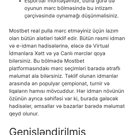
Esportlar möhtəşəmdir, buna görə də
oyunun mərc bölməsində bu intizam
çərçivəsində oynamağı düşünməlisiniz.
Mostbet real pulla mərc etməyiniz üçün lazım
olan bütün alətləri təklif edir. Bütün rəsmi idman
və e-idman hadisələrinə, eləcə də Virtual
İdmanlara Xətt və ya Canlı mərclər qoya
bilərsiniz. Bu bölmədə Mostbet
platformasındakı mərc seçimləri barədə ətraflı
məlumat ala bilərsiniz. Təklif olunan idmanlar
arasında ən populyar çempionat, turnir və
liqaların hamısı mövcuddur. Hər idman növünün
özünün ayrıca səhifəsi var ki, burada gələcək
hadisələr, əmsallar və bazarlar barədə məlumat
qeyd olunur.
Genişləndirilmiş