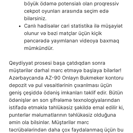
böyük ödəmə potensialı olan proqressiv
cekpot oyunları arasında seçim edə
bilərsiniz.
Canlı hadisələr cari statistika ilə müşayiət
olunur və bəzi matçlar üçün kiçik
pəncərədə yayımlanan videoya baxmaq
mümkündür.
Qeydiyyat prosesi başa çatdıqdan sonra
müştərilər dərhal mərc etməyə başlaya bilərlər!
Azərbaycanda AZ-90 Onlayn Bukmeker kontoru
depozit və pul vəsaitlərinin çıxarılması üçün
geniş çeşiddə ödəniş imkanları təklif edir. Bütün
ödənişlər ən son şifrələmə texnologiyalarından
istifadə etməklə təhlükəsiz şəkildə emal edilir ki,
punterlər məlumatlarının təhlükəsiz olduğuna
əmin ola bilsinlər. Müştərilər mərc
təcrübələrindən daha çox faydalanmaq üçün bu