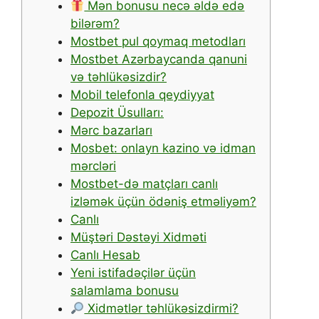
Mən bonusu necə əldə edə
bilərəm?
Mostbet pul qoymaq metodları
Mostbet Azərbaycanda qanuni
və təhlükəsizdir?
Mobil telefonla qeydiyyat
Depozit Üsulları:
Mərc bazarları
Mosbet: onlayn kazino və idman
mərcləri
Mostbet-də matçları canlı
izləmək üçün ödəniş etməliyəm?
Canlı
Müştəri Dəstəyi Xidməti
Canlı Hesab
Yeni istifadəçilər üçün
salamlama bonusu
Xidmətlər təhlükəsizdirmi?