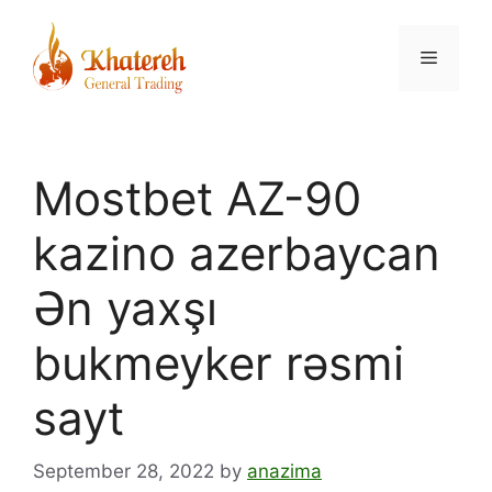
Mostbet AZ-90
kazino azerbaycan
Ən yaxşı
bukmeyker rəsmi
sayt
September 28, 2022
by
anazima