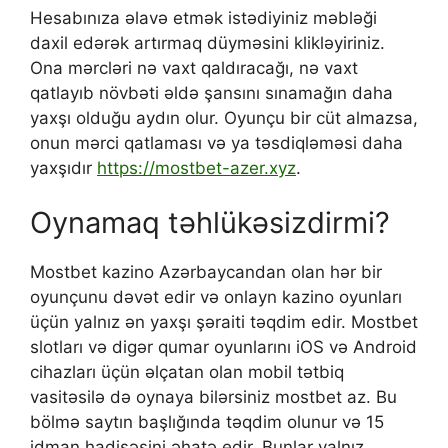
Hesabınıza əlavə etmək istədiyiniz məbləği
daxil edərək artırmaq düyməsini klikləyiriniz.
Ona mərcləri nə vaxt qaldıracağı, nə vaxt
qatlayıb növbəti əldə şansını sınamağın daha
yaxşı olduğu aydın olur. Oyunçu bir cüt almazsa,
onun mərci qatlaması və ya təsdiqləməsi daha
yaxşıdır
https://mostbet-azer.xyz
.
Oynamaq təhlükəsizdirmi?
Mostbet kazino Azərbaycandan olan hər bir
oyunçunu dəvət edir və onlayn kazino oyunları
üçün yalnız ən yaxşı şəraiti təqdim edir. Mostbet
slotları və digər qumar oyunlarını iOS və Android
cihazları üçün əlçatan olan mobil tətbiq
vasitəsilə də oynaya bilərsiniz mostbet az. Bu
bölmə saytın başlığında təqdim olunur və 15
idman hadisəsini əhatə edir. Bunlar yalnız