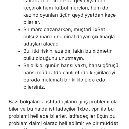
istifadəçilər 1xbet-də qeydiyyatdan
keçərək həm futbol mərcləri, həm də
kazino oyunları üçün qeydiyyatdan keçə
bilərlər.
Bir mərc qazanarkən, müştəri 1xBet
pulsuz mərcin nominal dəyəri çıxılmaqla
uduşları alacaq.
Bu, itki riskini azaldır, lakin bu xidmətin
pullu olduğunu unutmayın.
Beləliklə, günün hansı vaxtı, hansı görüşü,
hansı müddətdə canlı efirdə keçiriləcəyi
barədə məlumatı bir kliklə əldə edə
bilərsiniz.
Bəzi bölgələrdə istifadəçilərin giriş problemi ola
bilər və bu halda istifadəçilər 1xbet vpn ilə bu
problemi həll edə bilərlər. İstifadəçilər üçün bu
problem daimi olaraq həll edilmir və bir müddət