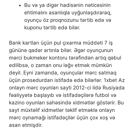
Bu və ya digər hadisənin nəticəsinin
ehtimalını asanlıqla uyğunlaşdıraraq,
oyunçu öz proqnozunu tərtib edə və
kuponu tərtib edə bilər.
Bank kartları üçün pul çıxarma müddəti 7 iş
gününə qədər artırıla bilər. Əgər oyunçunun
mərci bukmeker kontoru tərəfindən artıq qəbul
edilibsə, o zaman onu ləğv etmək mümkün
deyil. Eyni zamanda, oyunçular mərc satmaq
üçün prosedurdan istifadə edə bilərlər. 1xbet Az
onlayn mərc oyunları sayti 2012-ci ildə Rusiyada
fəaliyyətə başlayıb və istifadəçilərə futbol və
kazino oyunları sahəsində xidmətlər göstərir. Bu
sayt müxtəlif xidmətlər təklif etməklə onlayn
mərc oynamağı istifadəçilər üçün çox xoş və
asan etmişdir.