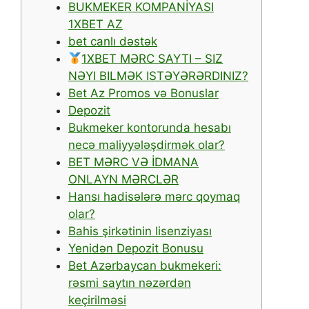
BUKMEKER KOMPANİYASI
1XBET AZ
bet canlı dəstək
1XBET MƏRC SAYTI – SIZ
NƏYI BILMƏK ISTƏYƏRƏRDINIZ?
Bet Az Promos və Bonuslar
Depozit
Bukmeker kontorunda hesabı
necə maliyyələşdirmək olar?
BET MƏRC VƏ İDMANA
ONLAYN MƏRCLƏR
Hansı hadisələrə mərc qoymaq
olar?
Bahis şirkətinin lisenziyası
Yenidən Depozit Bonusu
Bet Azərbaycan bukmekeri:
rəsmi saytın nəzərdən
keçirilməsi