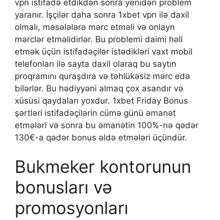
vpn istifadə etdikdən sonra yenidən problem
yaranır. İşçilər daha sonra 1xbet vpn ilə daxil
olmalı, məsələlərə mərc etməli və onlayn
mərclər etməlidirlər. Bu problemi daimi həll
etmək üçün istifadəçilər istədikləri vaxt mobil
telefonları ilə sayta daxil olaraq bu saytın
proqramını quraşdıra və təhlükəsiz mərc edə
bilərlər. Bu hədiyyəni almaq çox asandır və
xüsusi qaydaları yoxdur. 1xbet Friday Bonus
şərtləri istifadəçilərin cümə günü əmanət
etmələri və sonra bu əmanətin 100%-nə qədər
130€-a qədər bonus əldə etmələri üçündür.
Bukmeker kontorunun
bonusları və
promosyonları