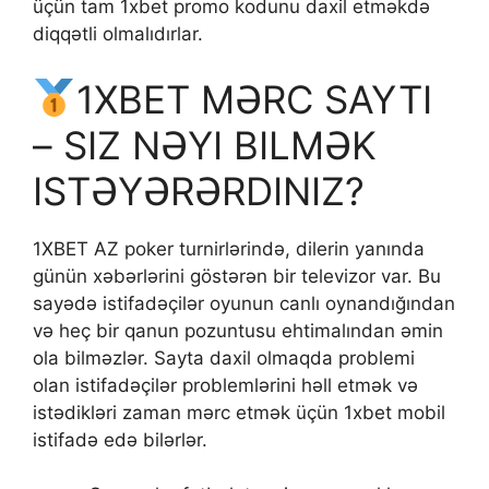
üçün tam 1xbet promo kodunu daxil etməkdə
diqqətli olmalıdırlar.
1XBET MƏRC SAYTI
– SIZ NƏYI BILMƏK
ISTƏYƏRƏRDINIZ?
1XBET AZ poker turnirlərində, dilerin yanında
günün xəbərlərini göstərən bir televizor var. Bu
sayədə istifadəçilər oyunun canlı oynandığından
və heç bir qanun pozuntusu ehtimalından əmin
ola bilməzlər. Sayta daxil olmaqda problemi
olan istifadəçilər problemlərini həll etmək və
istədikləri zaman mərc etmək üçün 1xbet mobil
istifadə edə bilərlər.