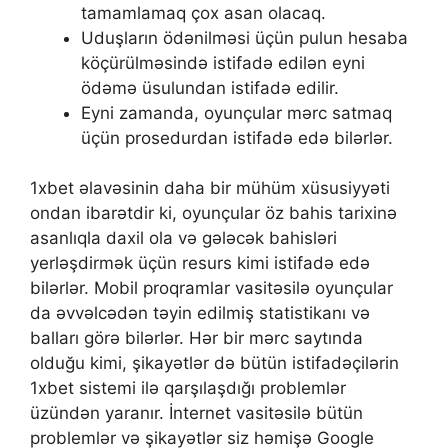
tamamlamaq çox asan olacaq.
Uduşların ödənilməsi üçün pulun hesaba
köçürülməsində istifadə edilən eyni
ödəmə üsulundan istifadə edilir.
Eyni zamanda, oyunçular mərc satmaq
üçün prosedurdan istifadə edə bilərlər.
1xbet əlavəsinin daha bir mühüm xüsusiyyəti
ondan ibarətdir ki, oyunçular öz bahis tarixinə
asanlıqla daxil ola və gələcək bahisləri
yerləşdirmək üçün resurs kimi istifadə edə
bilərlər. Mobil proqramlar vasitəsilə oyunçular
da əvvəlcədən təyin edilmiş statistikanı və
balları görə bilərlər. Hər bir mərc saytında
olduğu kimi, şikayətlər də bütün istifadəçilərin
1xbet sistemi ilə qarşılaşdığı problemlər
üzündən yaranır. İnternet vasitəsilə bütün
problemlər və şikayətlər siz həmişə Google