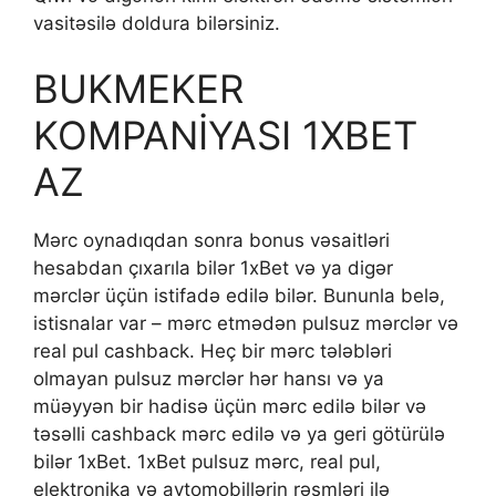
vasitəsilə doldura bilərsiniz.
BUKMEKER
KOMPANİYASI 1XBET
AZ
Mərc oynadıqdan sonra bonus vəsaitləri
hesabdan çıxarıla bilər 1xBet və ya digər
mərclər üçün istifadə edilə bilər. Bununla belə,
istisnalar var – mərc etmədən pulsuz mərclər və
real pul cashback. Heç bir mərc tələbləri
olmayan pulsuz mərclər hər hansı və ya
müəyyən bir hadisə üçün mərc edilə bilər və
təsəlli cashback mərc edilə və ya geri götürülə
bilər 1xBet. 1xBet pulsuz mərc, real pul,
elektronika və avtomobillərin rəsmləri ilə