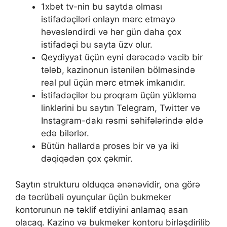
1xbet tv-nin bu saytda olması
istifadəçiləri onlayn mərc etməyə
həvəsləndirdi və hər gün daha çox
istifadəçi bu sayta üzv olur.
Qeydiyyat üçün eyni dərəcədə vacib bir
tələb, kazinonun istənilən bölməsində
real pul üçün mərc etmək imkanıdır.
İstifadəçilər bu proqram üçün yükləmə
linklərini bu saytın Telegram, Twitter və
Instagram-dakı rəsmi səhifələrində əldə
edə bilərlər.
Bütün hallarda proses bir və ya iki
dəqiqədən çox çəkmir.
Saytın strukturu olduqca ənənəvidir, ona görə
də təcrübəli oyunçular üçün bukmeker
kontorunun nə təklif etdiyini anlamaq asan
olacaq. Kazino və bukmeker kontoru birləşdirilib