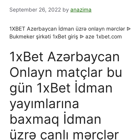
September 26, 2022
by
anazima
1XBET Azerbaycan İdman üzrə onlayn mərclər ᐉ
Bukmeker şirkəti 1xBet giriş ᐉ aze 1xbet.com
1xBet Azərbaycan
Onlayn matçlar bu
gün 1xBet İdman
yayımlarına
baxmaq İdman
üzrə canlı mərclər