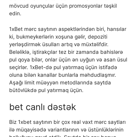
mövcud oyunçular üçün promosyonlar təşkil
edin.
1xBet mərc saytının aspektlərindən biri, hansılar
ki, bukmеykеrlərin xoşuna gəlir, depoziti
yerləşdirmək üsulları artıq və müxtəlifdir.
Beləliklə, iştirakçılar tez bir zamanda bahislərə
pul qoya bilər, onlar üçün ən uyğun və asan üsul
seçirlər. 1xBet-də pul yatırmaq üçün istifadə
oluna bilən kanallar bunlarla məhdudlaşmır.
Aşağı limit müəyyən metodlarında saytda
bütövlükdə pul yatırmaq üçün.
bet canlı dəstək
Biz 1xbet saytının bir çox real vaxt mərc saytları
ilə müqayisədə variantlarının və üstünlüklərinin