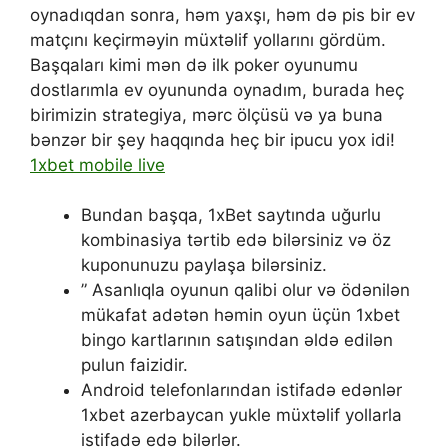
oynadıqdan sonra, həm yaxşı, həm də pis bir ev
matçını keçirməyin müxtəlif yollarını gördüm.
Başqaları kimi mən də ilk poker oyunumu
dostlarımla ev oyununda oynadım, burada heç
birimizin strategiya, mərc ölçüsü və ya buna
bənzər bir şey haqqında heç bir ipucu yox idi!
1xbet mobile live
Bundan başqa, 1xBet saytında uğurlu
kombinasiya tərtib edə bilərsiniz və öz
kuponunuzu paylaşa bilərsiniz.
” Asanlıqla oyunun qalibi olur və ödənilən
mükafat adətən həmin oyun üçün 1xbet
bingo kartlarının satışından əldə edilən
pulun faizidir.
Android telefonlarından istifadə edənlər
1xbet azerbaycan yukle müxtəlif yollarla
istifadə edə bilərlər.