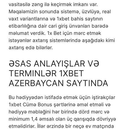
vasitəsilə zəng ilə keçirmək imkanı var.
Məqaləmizin sonunda sistemə, üzvlüyə, real
vaxt variantlarına və 1xbet bahis saytının
etibarlılığına dair cari giriş ünvanları barədə
məlumat verdik. 1x Bet içün mərc etmək
istəyənlər axtarış sistemlərində aşağıdakı kimi
axtarış edə bilərlər.
ƏSAS ANLAYIŞLAR VƏ
TERMINLƏR 1XBET
AZERBAYCAN SAYTINDA
Bu hədiyyədən istifadə etmək üçün iştirakçılar
1xbet Cümə Bonus şərtlərinə əməl etməli və
hədiyyə məbləğini hər birində dörd mərc və
minimum 1,4 əmsalı olan üç qarışıqda dövriyyə
etməlidirlər. İllər ərzində bir neçə ev matçında