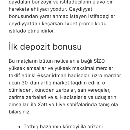
qaydaları bənzəyir və istifadəçilərin əlavə bir
hərəkətə ehtiyacı yoxdur. Qeydiyyat
bonusundan yararlanmaq istəyən istifadəçilər
qeydiyyatdan keçərkən 1xbet promo kodu
istifadə etməlidirlər.
İlk depozit bonusu
Bu matçların bütün nəticələrilə bağlı SİZƏ
yüksək əmsallar və yüksək maksimal mərclər
təklif edirik! Əksər idman hadisələri üzrə mərclər
üçün 30-dan artıq market təqdim edilir, o
cümlədən, küncdən zərbələr, sarı vərəqələr,
cərimə zərbələri və s. Hadisələrlə və uduşların
əmsalları ilə Xətt və Live səhifələrində tanış ola
bilərsiniz.
Tətbiq bazarının köməyi ilə ərizəni