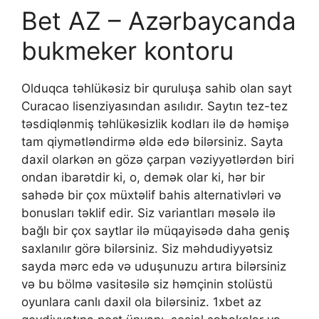
Bet AZ – Azərbaycanda
bukmeker kontoru
Olduqca təhlükəsiz bir quruluşa sahib olan sayt
Curacao lisenziyasından asılıdır. Saytın tez-tez
təsdiqlənmiş təhlükəsizlik kodları ilə də həmişə
tam qiymətləndirmə əldə edə bilərsiniz. Sayta
daxil olarkən ən gözə çarpan vəziyyətlərdən biri
ondan ibarətdir ki, o, demək olar ki, hər bir
sahədə bir çox müxtəlif bahis alternativləri və
bonusları təklif edir. Siz variantları məsələ ilə
bağlı bir çox saytlar ilə müqayisədə daha geniş
saxlanılır görə bilərsiniz. Siz məhdudiyyətsiz
sayda mərc edə və uduşunuzu artıra bilərsiniz
və bu bölmə vasitəsilə siz həmçinin stolüstü
oyunlara canlı daxil ola bilərsiniz. 1xbet az