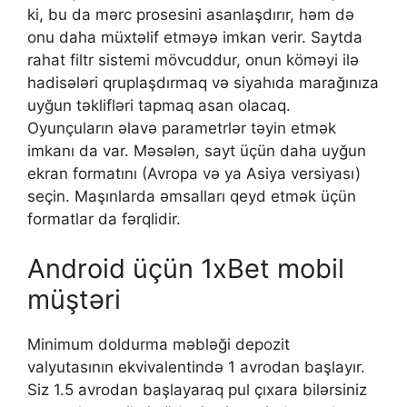
ki, bu da mərc prosesini asanlaşdırır, həm də
onu daha müxtəlif etməyə imkan verir. Saytda
rahat filtr sistemi mövcuddur, onun köməyi ilə
hadisələri qruplaşdırmaq və siyahıda marağınıza
uyğun təklifləri tapmaq asan olacaq.
Oyunçuların əlavə parametrlər təyin etmək
imkanı da var. Məsələn, sayt üçün daha uyğun
ekran formatını (Avropa və ya Asiya versiyası)
seçin. Maşınlarda əmsalları qeyd etmək üçün
formatlar da fərqlidir.
Android üçün 1xBet mobil
müştəri
Minimum doldurma məbləği depozit
valyutasının ekvivalentində 1 avrodan başlayır.
Siz 1.5 avrodan başlayaraq pul çıxara bilərsiniz