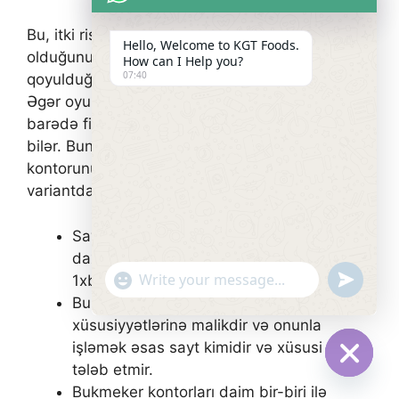
Bu, itki riskini azaldır, lakin bu xidmətin pullu
Hello, Welcome to KGT Foods.
olduğunu unutmayın. Xidmətin dəyəri mərcin
How can I Help you?
07:40
qoyulduğu hadisənin əmsalından asılı olacaq.
Əgər oyunçu hər hansı səbəbdən mərc etmək
barədə fikrini dəyişərsə, o, həmişə onu sata
bilər. Bunun üçün siz 1xbet bukmeker
kontorunun oyunçuları üçün təqdim etdiyi uyğun
variantdan istifadə etməlisiniz.
Saytımızdakı istifadəçilər cari ünvana
daxil olmaq və sayta daxil olmaq üçün
undefin
"+chaty_settings.lang.emoji_picker+"
1xbet-dən istifadə edə bilərlər.
WhatsApp Message
Bu proqram əsas saytın bütün
xüsusiyyətlərinə malikdir və onunla
işləmək əsas sayt kimidir və xüsusi təlim
tələb etmir.
Hide c
Bukmeker kontorları daim bir-biri ilə