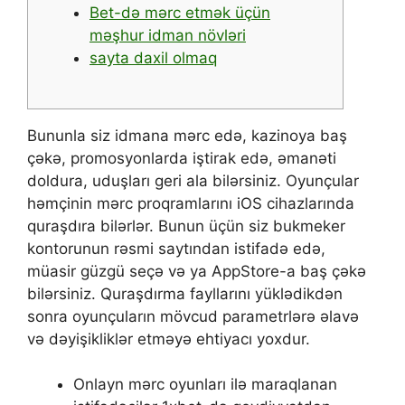
Bet-də mərc etmək üçün
məşhur idman növləri
sayta daxil olmaq
Bununla siz idmana mərc edə, kazinoya baş
çəkə, promosyonlarda iştirak edə, əmanəti
doldura, uduşları geri ala bilərsiniz. Oyunçular
həmçinin mərc proqramlarını iOS cihazlarında
quraşdıra bilərlər. Bunun üçün siz bukmeker
kontorunun rəsmi saytından istifadə edə,
müasir güzgü seçə və ya AppStore-a baş çəkə
bilərsiniz. Quraşdırma fayllarını yüklədikdən
sonra oyunçuların mövcud parametrlərə əlavə
və dəyişikliklər etməyə ehtiyacı yoxdur.
Onlayn mərc oyunları ilə maraqlanan