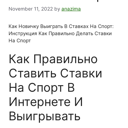
November 11, 2022
by
anazima
Как Новичку Выиграть В Ставках На Спорт:
Инструкция Как Правильно Делать Ставки
На Спорт
Как Правильно
Ставить Ставки
На Спорт В
Интернете И
Выигрывать