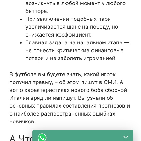
возникнуть в любой момент у любого
беттора.
При заключении подобных пари
увеличивается шанс на победу, но
снижается коэффициент.
Главная задача на начальном этапе —
не понести критические финансовые
потери и не заболеть игроманией.
В футболе вы будете знать, какой игрок
получил травму, – об этом пишут в СМИ. А
вот о характеристиках нового боба сборной
Италии вряд ли напишут. Вы узнали об
основных правилах составления прогнозов и
о наиболее распространенных ошибках
новичков.
А Что Если Команды