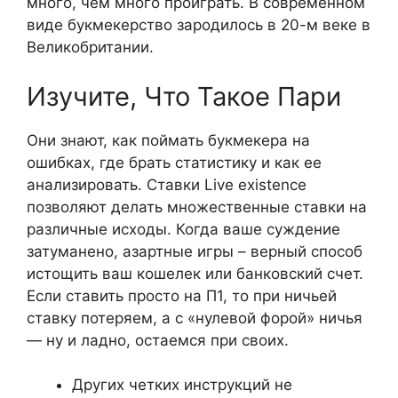
много, чем много проиграть. В современном
виде букмекерство зародилось в 20-м веке в
Великобритании.
Изучите, Что Такое Пари
Они знают, как поймать букмекера на
ошибках, где брать статистику и как ее
анализировать. Ставки Live existence
позволяют делать множественные ставки на
различные исходы. Когда ваше суждение
затуманено, азартные игры – верный способ
истощить ваш кошелек или банковский счет.
Если ставить просто на П1, то при ничьей
ставку потеряем, а с «нулевой форой» ничья
— ну и ладно, остаемся при своих.
Других четких инструкций не