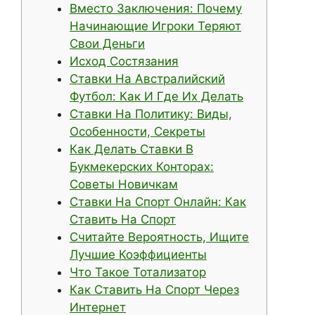
Вместо Заключения: Почему
Начинающие Игроки Теряют
Свои Деньги
Исход Состязания
Ставки На Австралийский
Футбол: Как И Где Их Делать
Ставки На Политику: Виды,
Особенности, Секреты
Как Делать Ставки В
Букмекерских Конторах:
Советы Новичкам
Ставки На Спорт Онлайн: Как
Ставить На Спорт
Считайте Вероятность, Ищите
Лучшие Коэффициенты
Что Такое Тотализатор
Как Ставить На Спорт Через
Интернет