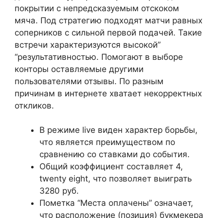
покрытии с непредсказуемым отскоком
мяча. Под стратегию подходят матчи равных
соперников с сильной первой подачей. Такие
встречи характеризуются высокой”
“результативностью. Помогают в выборе
конторы оставляемые другими
пользователями отзывы. По разным
причинам в интернете хватает некорректных
откликов.
В режиме live виден характер борьбы,
что является преимуществом по
сравнению со ставками до события.
Общий коэффициент составляет 4,
twenty eight, что позволяет выиграть
3280 руб.
Пометка “Места оплачены” означает,
что расположение (позиция) букмекера