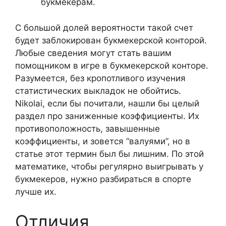
букмекерам.
С большой долей вероятности такой счет
будет заблокирован букмекерской конторой.
Любые сведения могут стать вашим
помощником в игре в букмекерской конторе.
Разумеется, без кропотливого изучения
статистических выкладок не обойтись.
Nikolai, если бы почитали, нашли бы целый
раздел про заниженные коэффициенты. Их
противоположность, завышенные
коэффициенты, и зовется “валуями”, но в
статье этот термин был бы лишним. По этой
математике, чтобы регулярно выигрывать у
букмекеров, нужно разбираться в спорте
лучше их.
Отличия