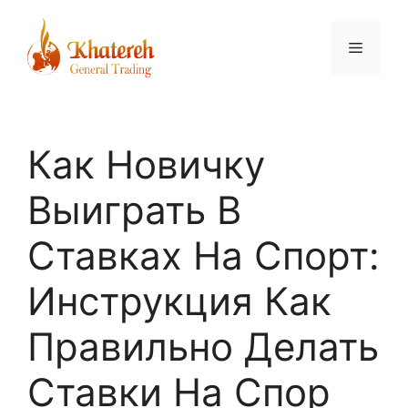
Как Новичку
Выиграть В
Ставках На Спорт:
Инструкция Как
Правильно Делать
Ставки На Спор