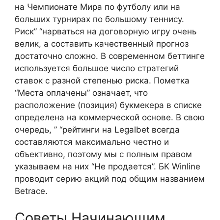
на Чемпионате Мира по футболу или на
больших турнирах по большому теннису.
Риск” “нарваться на договорную игру очень
велик, а составить качественный прогноз
достаточно сложно. В современном беттинге
используется большое число стратегий
ставок с разной степенью риска. Пометка
“Места оплачены” означает, что
расположение (позиция) букмекера в списке
определена на коммерческой основе. В свою
очередь, ” “рейтинги на Legalbet всегда
составляются максимально честно и
объективно, поэтому мы с полным правом
указываем на них “Не продается”. БК Winline
проводит серию акций под общим названием
Betrace.
Советы Начинающим