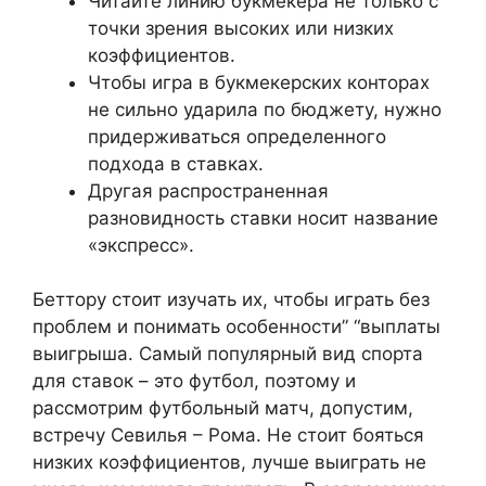
Читайте линию букмекера не только с
точки зрения высоких или низких
коэффициентов.
Чтобы игра в букмекерских конторах
не сильно ударила по бюджету, нужно
придерживаться определенного
подхода в ставках.
Другая распространенная
разновидность ставки носит название
«экспресс».
Беттору стоит изучать их, чтобы играть без
проблем и понимать особенности” “выплаты
выигрыша. Самый популярный вид спорта
для ставок – это футбол, поэтому и
рассмотрим футбольный матч, допустим,
встречу Севилья – Рома. Не стоит бояться
низких коэффициентов, лучше выиграть не