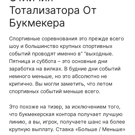
Тотализатора От
Букмекера
Спортивные соревнования это прежде всего
шоу и большинство крупных спортивных
событий проводят именно в” “выходные.
Пятница и суббота – это основные дни
заработка на вилках. В будние дни событий
немного меньше, но это абсолютно не
критично. Вы могли заметить, что летом
спортивных событий меньше всего.
Это похоже на тизер, за исключением того,
что букмекерская контора получает лучшую
линию, а вы, игрок, получаете шанс на более
крупную выплату. Ставка «Больше / Меньше»