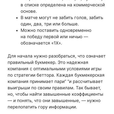
в списке определена на коммерческой
основе.
В матче могут не забить голов, забить
один, два, три или больше.
Можно поставить одновременно
на победу первой или ничью —
обозначается «1Х».
Для начала нужно разобраться, что означает
правильный букмекер. Это надежная
компания с оптимальными условиями игры
по стратегии беттора. Каждая букмекерская
компания принимает пари” “и рассчитывает
выигрыши по своим правилам. Так бывает,
но, чтобы найти завышенные коэффициенты
— и понять, что они завышенные, — нужно
перелопатить гору информации.