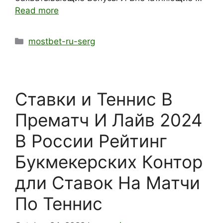
Read more
mostbet-ru-serg
Ставки и Теннис В
Прематч И Лайв 2024
В России Рейтинг
Букмекерских Контор
дли Ставок На Матчи
По Теннис