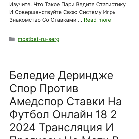
Изучите, Что Такое Пари Ведите Статистику
И Совершенствуйте Свою Систему Игры
Знакомство Со Ставками …
Read more
mostbet-ru-serg
Беледие Дериндже
Спор Против
Амедспор Ставки На
Футбол Онлайн 18 2
2024 Трансляция И