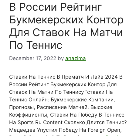
В России Рейтинг
Букмекерских Контор
Для Ставок На Матчи
По Теннис
December 17, 2022
by
anazima
Ставки На Теннис В Прематч И Лайв 2024 В
России Рейтинг Букмекерских Контор Для
Ставок На Матчи По Теннису “ставки На
Теннис Онлайн: Букмекерские Компании,
Прогнозы, Расписание Матчей, Высокие
Коэффициенты, Ставки На Победу В Теннисе
На Sports Ru Content Сколько Длится Теннис?
Медведев Упустил Победу На Foreign Open,