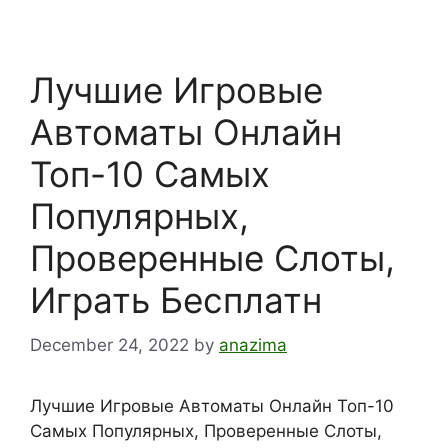
Лучшие Игровые
Автоматы Онлайн
Топ-10 Самых
Популярных,
Проверенные Слоты,
Играть Бесплатн
December 24, 2022
by
anazima
Лучшие Игровые Автоматы Онлайн Топ-10
Самых Популярных, Проверенные Слоты,