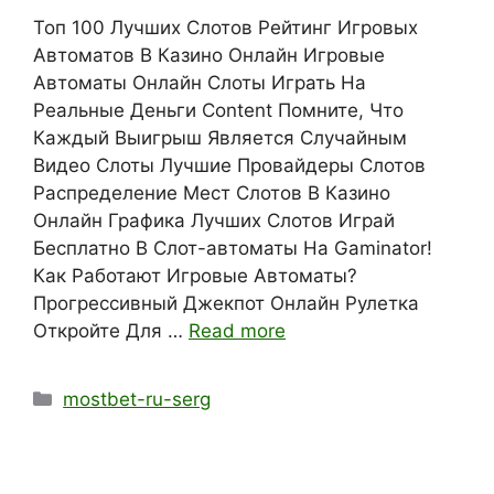
Топ 100 Лучших Слотов Рейтинг Игровых
Автоматов В Казино Онлайн Игровые
Автоматы Онлайн Слоты Играть На
Реальные Деньги Content Помните, Что
Каждый Выигрыш Является Случайным
Видео Слоты Лучшие Провайдеры Слотов
Распределение Мест Слотов В Казино
Онлайн Графика Лучших Слотов Играй
Бесплатно В Слот-автоматы На Gaminator!
Как Работают Игровые Автоматы?
Прогрессивный Джекпот Онлайн Рулетка
Откройте Для …
Read more
mostbet-ru-serg