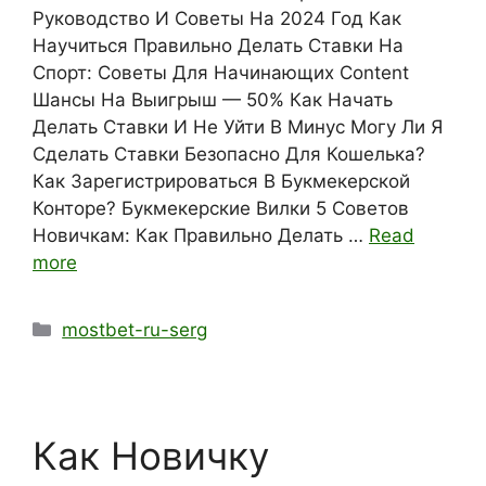
Руководство И Советы На 2024 Год Как
Научиться Правильно Делать Ставки На
Спорт: Советы Для Начинающих Content
Шансы На Выигрыш — 50% Как Начать
Делать Ставки И Не Уйти В Минус Могу Ли Я
Сделать Ставки Безопасно Для Кошелька?
Как Зарегистрироваться В Букмекерской
Конторе? Букмекерские Вилки 5 Советов
Новичкам: Как Правильно Делать …
Read
more
mostbet-ru-serg
Как Новичку