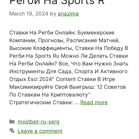
March 19, 2024
by
anazima
Ставки На Регби Онлайн: Букмекерские
Компании, Прогнозы, Расписание Матчей,
Высокие Коэффициенты, Ставки На Победу В
Регби На Sports Ru Можно Ли Делать Ставки
На Регби Онлайн? Все, Что Вам Нужно Знать
Инструменты Для Сада, Спорта И Активного
Отдых Esci 2024″ Content Ставки В Игре
Максимизируйте Свой Выигрыш: 12 Советов
По Ставкам На Криптовалюту”
Стратегические Ставки: …
Read more
mostbet-ru-serg
Leave a comment