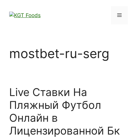
mostbet-ru-serg
Live Ставки На
Пляжный Футбол
Онлайн в
Лицензированной Бк