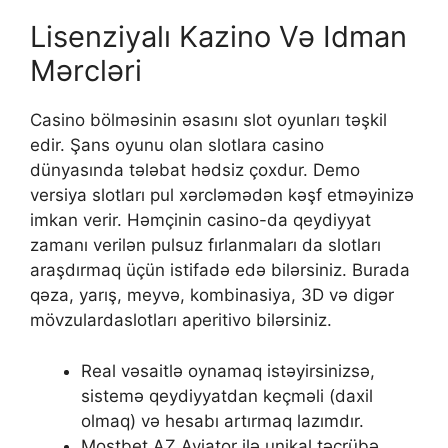
Lisenziyalı Kazino Və Idman
Mərcləri
Casino bölməsinin əsasını slot oyunları təşkil
edir. Şans oyunu olan slotlara casino
dünyasında tələbat hədsiz çoxdur. Demo
versiya slotları pul xərcləmədən kəşf etməyinizə
imkan verir. Həmçinin casino-da qeydiyyat
zamanı verilən pulsuz fırlanmaları da slotları
araşdırmaq üçün istifadə edə bilərsiniz. Burada
qəza, yarış, meyvə, kombinasiya, 3D və digər
mövzulardaslotları aperitivo bilərsiniz.
Real vəsaitlə oynamaq istəyirsinizsə,
sistemə qeydiyyatdan keçməli (daxil
olmaq) və hesabı artırmaq lazımdır.
Mostbet AZ Aviator ilə unikal təcrübə