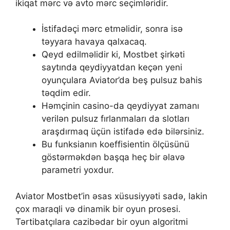
ikiqat mərc və avto mərc seçimləridir.
İstifadəçi mərc etməlidir, sonra isə
təyyara havaya qalxacaq.
Qeyd edilməlidir ki, Mostbet şirkəti
saytında qeydiyyatdan keçən yeni
oyunçulara Aviator’da beş pulsuz bahis
təqdim edir.
Həmçinin casino-da qeydiyyat zamanı
verilən pulsuz fırlanmaları da slotları
araşdırmaq üçün istifadə edə bilərsiniz.
Bu funksianın koeffisientin ölçüsünü
göstərməkdən başqa heç bir əlavə
parametri yoxdur.
Aviator Mostbet’in əsas xüsusiyyəti sadə, lakin
çox maraqli və dinamik bir oyun prosesi.
Tərtibatçılara cazibədar bir oyun algoritmi