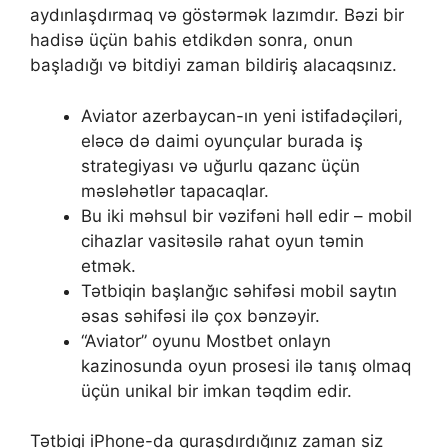
aydınlaşdırmaq və göstərmək lazımdır. Bəzi bir
hadisə üçün bahis etdikdən sonra, onun
başladığı və bitdiyi zaman bildiriş alacaqsınız.
Aviator azerbaycan-ın yeni istifadəçiləri,
eləcə də daimi oyunçular burada iş
strategiyası və uğurlu qazanc üçün
məsləhətlər tapacaqlar.
Bu iki məhsul bir vəzifəni həll edir – mobil
cihazlar vasitəsilə rahat oyun təmin
etmək.
Tətbiqin başlanğıc səhifəsi mobil saytın
əsas səhifəsi ilə çox bənzəyir.
“Aviator” oyunu Mostbet onlayn
kazinosunda oyun prosesi ilə tanış olmaq
üçün unikal bir imkan təqdim edir.
Tətbiqi iPhone-da quraşdırdığınız zaman siz