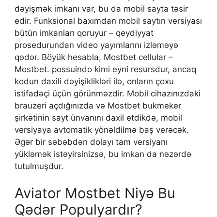
dəyişmək imkanı var, bu da mobil sayta təsir
edir. Funksional baxımdan mobil saytın versiyası
bütün imkanları qoruyur – qeydiyyat
prosedurundan video yayımlarını izləməyə
qədər. Böyük hesabla, Mostbet cellular –
Mostbet. possuindo kimi eyni resursdur, ancaq
kodun daxili dəyişiklikləri ilə, onların çoxu
istifadəçi üçün görünməzdir. Mobil cihazınızdaki
brauzeri açdığınızda və Mostbet bukmeker
şirkətinin sayt ünvanını daxil etdikdə, mobil
versiyaya avtomatik yönəldilmə baş verəcək.
Əgər bir səbəbdən dolayı tam versiyanı
yükləmək istəyirsinizsə, bu imkan da nəzərdə
tutulmuşdur.
Aviator Mostbet Niyə Bu
Qədər Populyardır?