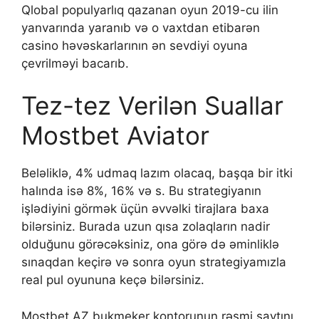
Qlobal populyarlıq qazanan oyun 2019-cu ilin
yanvarında yaranıb və o vaxtdan etibarən
casino həvəskarlarının ən sevdiyi oyuna
çevrilməyi bacarıb.
Tez-tez Verilən Suallar
Mostbet Aviator
Beləliklə, 4% udmaq lazım olacaq, başqa bir itki
halında isə 8%, 16% və s. Bu strategiyanın
işlədiyini görmək üçün əvvəlki tirajlara baxa
bilərsiniz. Burada uzun qısa zolaqların nadir
olduğunu görəcəksiniz, ona görə də əminliklə
sınaqdan keçirə və sonra oyun strategiyamızla
real pul oyununa keçə bilərsiniz.
Mostbet AZ bukmeker kontorunun rəsmi saytını