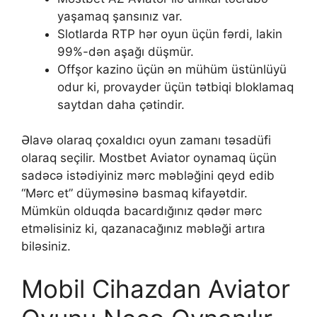
yaşamaq şansınız var.
Slotlarda RTP hər oyun üçün fərdi, lakin
99%-dən aşağı düşmür.
Offşor kazino üçün ən mühüm üstünlüyü
odur ki, provayder üçün tətbiqi bloklamaq
saytdan daha çətindir.
Əlavə olaraq çoxaldıcı oyun zamanı təsadüfi
olaraq seçilir. Mostbet Aviator oynamaq üçün
sadəcə istədiyiniz mərc məbləğini qeyd edib
“Mərc et” düyməsinə basmaq kifayətdir.
Mümkün olduqda bacardığınız qədər mərc
etməlisiniz ki, qazanacağınız məbləği artıra
biləsiniz.
Mobil Cihazdan Aviator