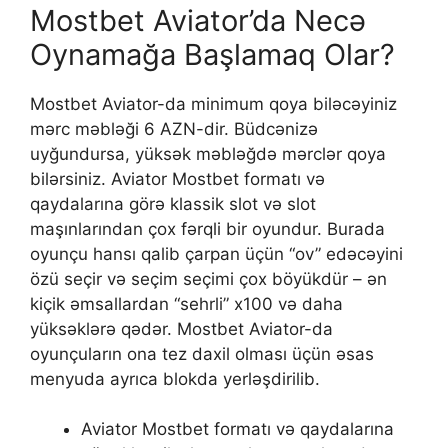
Mostbet Aviator’da Necə
Oynamağa Başlamaq Olar?
Mostbet Aviator-da minimum qoya biləcəyiniz
mərc məbləği 6 AZN-dir. Büdcənizə
uyğundursa, yüksək məbləğdə mərclər qoya
bilərsiniz. Aviator Mostbet formatı və
qaydalarına görə klassik slot və slot
maşınlarından çox fərqli bir oyundur. Burada
oyunçu hansı qalib çarpan üçün “ov” edəcəyini
özü seçir və seçim seçimi çox böyükdür – ən
kiçik əmsallardan “sehrli” x100 və daha
yüksəklərə qədər. Mostbet Aviator-da
oyunçuların ona tez daxil olması üçün əsas
menyuda ayrıca blokda yerləşdirilib.
Aviator Mostbet formatı və qaydalarına