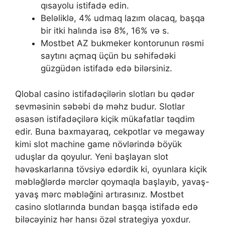
qısayolu istifadə edin.
Beləliklə, 4% udmaq lazım olacaq, başqa
bir itki halında isə 8%, 16% və s.
Mostbet AZ bukmeker kontorunun rəsmi
saytını açmaq üçün bu səhifədəki
güzgüdən istifadə edə bilərsiniz.
Qlobal casino istifadəçilərin slotları bu qədər
sevməsinin səbəbi də məhz budur. Slotlar
əsasən istifadəçilərə kiçik mükafatlar təqdim
edir. Buna baxmayaraq, cekpotlar və megaway
kimi slot machine game növlərində böyük
uduşlar da qoyulur. Yeni başlayan slot
həvəskarlarına tövsiyə edərdik ki, oyunlara kiçik
məbləğlərdə mərclər qoymaqla başlayıb, yavaş-
yavaş mərc məbləğini artırasınız. Mostbet
casino slotlarında bundan başqa istifadə edə
biləcəyiniz hər hansı özəl strategiya yoxdur.