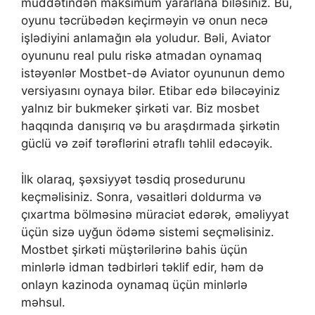
müddətindən maksimum yararlana biləsiniz. Bu,
oyunu təcrübədən keçirməyin və onun necə
işlədiyini anlamağın əla yoludur. Bəli, Aviator
oyununu real pulu riskə atmadan oynamaq
istəyənlər Mostbet-də Aviator oyununun demo
versiyasını oynaya bilər. Etibar edə biləcəyiniz
yalnız bir bukmeker şirkəti var. Biz mosbet
haqqında danışırıq və bu araşdırmada şirkətin
güclü və zəif tərəflərini ətraflı təhlil edəcəyik.
İlk olaraq, şəxsiyyət təsdiq prosedurunu
keçməlisiniz. Sonra, vəsaitləri doldurma və
çıxartma bölməsinə müraciət edərək, əməliyyat
üçün sizə uyğun ödəmə sistemi seçməlisiniz.
Mostbet şirkəti müştərilərinə bahis üçün
minlərlə idman tədbirləri təklif edir, həm də
onlayn kazinoda oynamaq üçün minlərlə
məhsul.