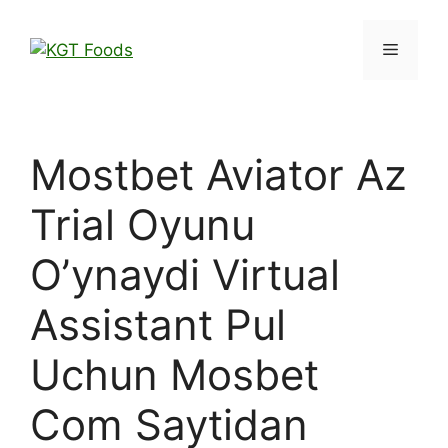
Mostbet Aviator Az
Trial Oyunu
O’ynaydi Virtual
Assistant Pul
Uchun Mosbet
Com Saytidan