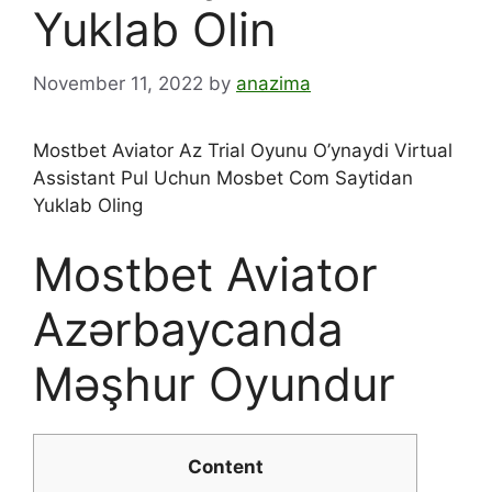
Yuklab Olin
November 11, 2022
by
anazima
Mostbet Aviator Az Trial Oyunu O’ynaydi Virtual
Assistant Pul Uchun Mosbet Com Saytidan
Yuklab Oling
Mostbet Aviator
Azərbaycanda
Məşhur Oyundur
Content