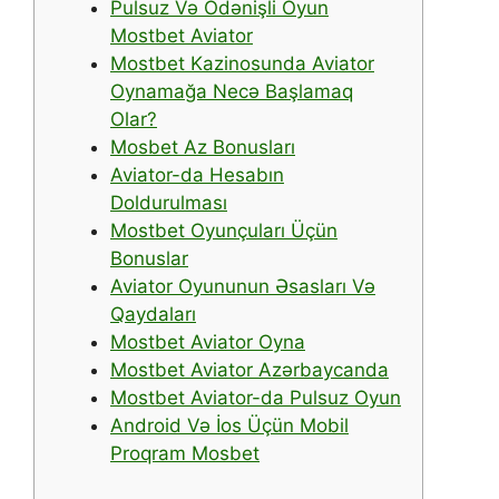
Pulsuz Və Ödənişli Oyun
Mostbet Aviator
Mostbet Kazinosunda Aviator
Oynamağa Necə Başlamaq
Olar?
Mosbet Az Bonusları
Aviator-da Hesabın
Doldurulması
Mostbet Oyunçuları Üçün
Bonuslar
Aviator Oyununun Əsasları Və
Qaydaları
Mostbet Aviator Oyna
Mostbet Aviator Azərbaycanda
Mostbet Aviator-da Pulsuz Oyun
Android Və İos Üçün Mobil
Proqram Mosbet