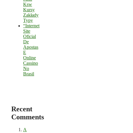
Ksw
Kursy
Zakłady
Typy
“Internet
Site
Oficial
De
Apostas
E
Online
Cassino
No
Brasil
Recent
Comments
A