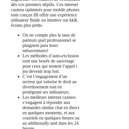
dès vos premiers dépôts. Ces internet
casinos optimisés pour mobile phones
sont conçus fill offrir une expérience
utilisateur fluide ou intuitive sur kklk
écrans plus petits.
On ne compte plus le taux de
parieurs quel professionnel se
plaignent para leurs
mésaventures!
Les méthodes d’auto-exclusion
sont une bouée de sauvetage
pour ceux qui sentent l’appel i
jeu devenir trop fort.
C’est l’engagement d’un
secteur qui valorise le droit au
divertissement tout en
protégeant ses utilisateurs.
Les meilleurs internet casinos
s’engagent à répondre aux
demandes similar chat en direct
en quelques moments, et aux
courriels en quelques heures ou
au additionally tard dans les 24
heures.