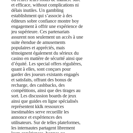
et efficace, without complications ni
délais inutiles. Un gambling
establishment qui s’associe à des
éditeurs sobre confiance montre boy
engagement à offrir une expérience de
jeu supérieure. Ces partenariats
assurent non seulement un accès à une
suite étendue de amusements
populaires et appréciés, mais
témoignent également du sérieux du
casino en matière de sécurité ainsi que
d’équité. Les special offers régulières,
quant à elles, sont conçues pour
garder des joueurs existants engagés
et satisfaits, offrant des bonus de
recharge, des cashbacks, des
compétitions, ainsi que des tirages au
sort. Les discussion boards de jeux
ainsi que guides en ligne spécialisés
représentent kklk ressources
inestimables serve recueillir les
annonce et expériences des
utilisateurs. Sur de telles plateformes,
les internautes partagent librement