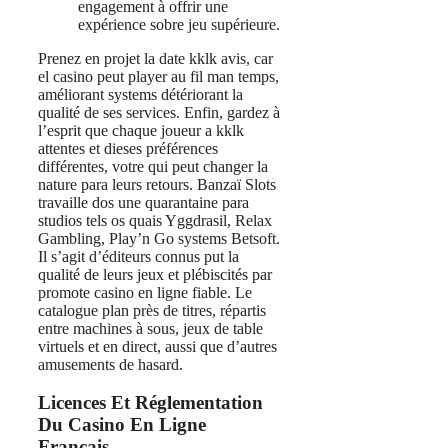
engagement à offrir une
expérience sobre jeu supérieure.
Prenez en projet la date kklk avis, car
el casino peut player au fil man temps,
améliorant systems détériorant la
qualité de ses services. Enfin, gardez à
l’esprit que chaque joueur a kklk
attentes et dieses préférences
différentes, votre qui peut changer la
nature para leurs retours. Banzaï Slots
travaille dos une quarantaine para
studios tels os quais Yggdrasil, Relax
Gambling, Play’n Go systems Betsoft.
Il s’agit d’éditeurs connus put la
qualité de leurs jeux et plébiscités par
promote casino en ligne fiable. Le
catalogue plan près de titres, répartis
entre machines à sous, jeux de table
virtuels et en direct, aussi que d’autres
amusements de hasard.
Licences Et Réglementation
Du Casino En Ligne
Français