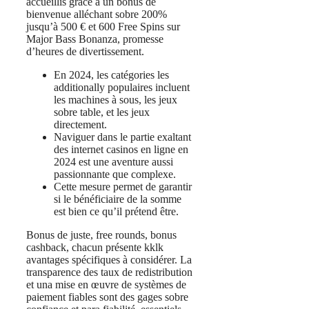
accueillis grâce à un bonus de
bienvenue alléchant sobre 200%
jusqu’à 500 € et 600 Free Spins sur
Major Bass Bonanza, promesse
d’heures de divertissement.
En 2024, les catégories les
additionally populaires incluent
les machines à sous, les jeux
sobre table, et les jeux
directement.
Naviguer dans le partie exaltant
des internet casinos en ligne en
2024 est une aventure aussi
passionnante que complexe.
Cette mesure permet de garantir
si le bénéficiaire de la somme
est bien ce qu’il prétend être.
Bonus de juste, free rounds, bonus
cashback, chacun présente kklk
avantages spécifiques à considérer. La
transparence des taux de redistribution
et una mise en œuvre de systèmes de
paiement fiables sont des gages sobre