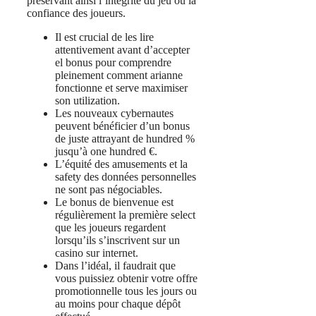
préservant ainsi l’intégrité du jeu ou la
confiance des joueurs.
Il est crucial de les lire
attentivement avant d’accepter
el bonus pour comprendre
pleinement comment arianne
fonctionne et serve maximiser
son utilization.
Les nouveaux cybernautes
peuvent bénéficier d’un bonus
de juste attrayant de hundred %
jusqu’à one hundred €.
L’équité des amusements et la
safety des données personnelles
ne sont pas négociables.
Le bonus de bienvenue est
régulièrement la première select
que les joueurs regardent
lorsqu’ils s’inscrivent sur un
casino sur internet.
Dans l’idéal, il faudrait que
vous puissiez obtenir votre offre
promotionnelle tous les jours ou
au moins pour chaque dépôt