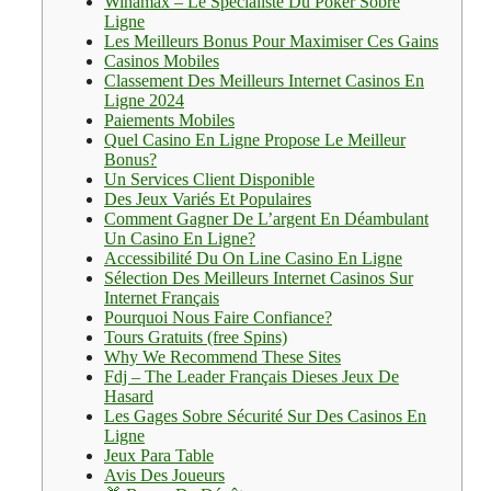
Winamax – Le Spécialiste Du Poker Sobre
Ligne
Les Meilleurs Bonus Pour Maximiser Ces Gains
Casinos Mobiles
Classement Des Meilleurs Internet Casinos En
Ligne 2024
Paiements Mobiles
Quel Casino En Ligne Propose Le Meilleur
Bonus?
Un Services Client Disponible
Des Jeux Variés Et Populaires
Comment Gagner De L’argent En Déambulant
Un Casino En Ligne?
Accessibilité Du On Line Casino En Ligne
Sélection Des Meilleurs Internet Casinos Sur
Internet Français
Pourquoi Nous Faire Confiance?
Tours Gratuits (free Spins)
Why We Recommend These Sites
Fdj – The Leader Français Dieses Jeux De
Hasard
Les Gages Sobre Sécurité Sur Des Casinos En
Ligne
Jeux Para Table
Avis Des Joueurs