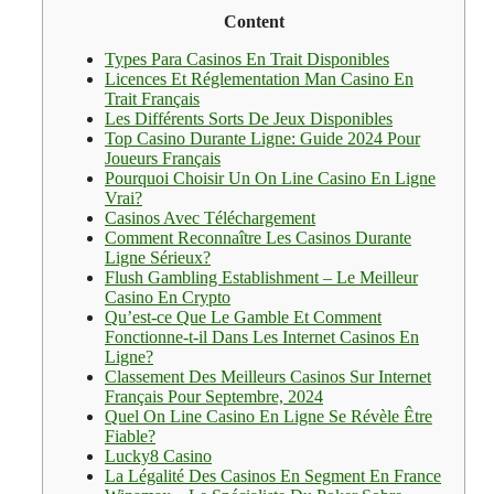
Content
Types Para Casinos En Trait Disponibles
Licences Et Réglementation Man Casino En
Trait Français
Les Différents Sorts De Jeux Disponibles
Top Casino Durante Ligne: Guide 2024 Pour
Joueurs Français
Pourquoi Choisir Un On Line Casino En Ligne
Vrai?
Casinos Avec Téléchargement
Comment Reconnaître Les Casinos Durante
Ligne Sérieux?
Flush Gambling Establishment – Le Meilleur
Casino En Crypto
Qu’est-ce Que Le Gamble Et Comment
Fonctionne-t-il Dans Les Internet Casinos En
Ligne?
Classement Des Meilleurs Casinos Sur Internet
Français Pour Septembre, 2024
Quel On Line Casino En Ligne Se Révèle Être
Fiable?
Lucky8 Casino
La Légalité Des Casinos En Segment En France