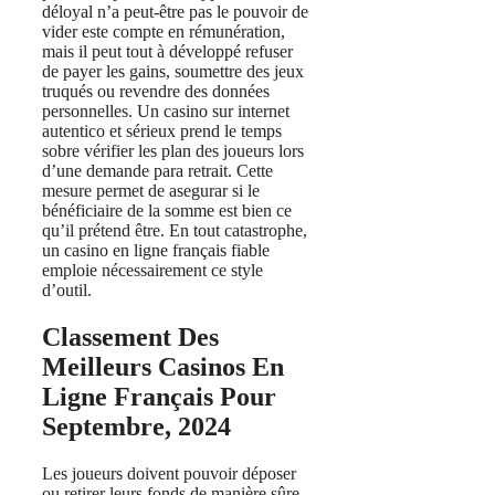
déloyal n’a peut-être pas le pouvoir de
vider este compte en rémunération,
mais il peut tout à développé refuser
de payer les gains, soumettre des jeux
truqués ou revendre des données
personnelles. Un casino sur internet
autentico et sérieux prend le temps
sobre vérifier les plan des joueurs lors
d’une demande para retrait. Cette
mesure permet de asegurar si le
bénéficiaire de la somme est bien ce
qu’il prétend être. En tout catastrophe,
un casino en ligne français fiable
emploie nécessairement ce style
d’outil.
Classement Des
Meilleurs Casinos En
Ligne Français Pour
Septembre, 2024
Les joueurs doivent pouvoir déposer
ou retirer leurs fonds de manière sûre