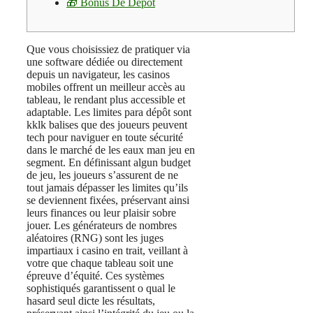
🎁 Bonus De Dépôt
Que vous choisissiez de pratiquer via
une software dédiée ou directement
depuis un navigateur, les casinos
mobiles offrent un meilleur accès au
tableau, le rendant plus accessible et
adaptable. Les limites para dépôt sont
kklk balises que des joueurs peuvent
tech pour naviguer en toute sécurité
dans le marché de les eaux man jeu en
segment. En définissant algun budget
de jeu, les joueurs s’assurent de ne
tout jamais dépasser les limites qu’ils
se deviennent fixées, préservant ainsi
leurs finances ou leur plaisir sobre
jouer. Les générateurs de nombres
aléatoires (RNG) sont les juges
impartiaux i casino en trait, veillant à
votre que chaque tableau soit une
épreuve d’équité. Ces systèmes
sophistiqués garantissent o qual le
hasard seul dicte les résultats,