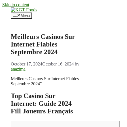
Skip to content
Menu
Meilleurs Casinos Sur
Internet Fiables
Septembre 2024
October 17, 2024
October 16, 2024
by
anazima
Meilleurs Casinos Sur Internet Fiables
Septembre 2024″
Top Casino Sur
Internet: Guide 2024
Fill Joueurs Français