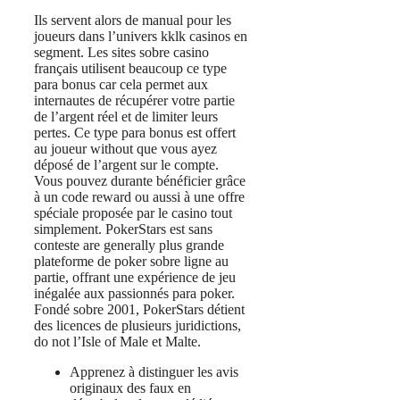
Ils servent alors de manual pour les
joueurs dans l’univers kklk casinos en
segment. Les sites sobre casino
français utilisent beaucoup ce type
para bonus car cela permet aux
internautes de récupérer votre partie
de l’argent réel et de limiter leurs
pertes. Ce type para bonus est offert
au joueur without que vous ayez
déposé de l’argent sur le compte.
Vous pouvez durante bénéficier grâce
à un code reward ou aussi à une offre
spéciale proposée par le casino tout
simplement. PokerStars est sans
conteste are generally plus grande
plateforme de poker sobre ligne au
partie, offrant une expérience de jeu
inégalée aux passionnés para poker.
Fondé sobre 2001, PokerStars détient
des licences de plusieurs juridictions,
do not l’Isle of Male et Malte.
Apprenez à distinguer les avis
originaux des faux en