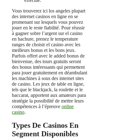
effectué.
Vous trouverez ici los angeles plupart
des internet casinos en ligne en se
promenant sur lesquels vous pouvez
jouer en le reste fiabilité. Pour réussir
à gagner sobre l’argent sur el casino
en hachure, prenez le temperature
ranges de choisir el casino avec les
meilleurs bonus et les bons jeux.
Parfois offert avec le added bonus de
bienvenue, des tours gratuits seront
des bonus intéressants qui permettent
para jouer gratuitement en déambulant
les machines à sous des internet sites
de casino. Les jeux de table en ligne,
tels que le blackjack, la roulette et le
baccarat, apportent aux amateurs para
stratégie la possibilité de mettre leurs
compétences à l’épreuve
online
casino
.
Types De Casinos En
Segment Disponibles