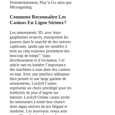
Netentertainment, Play’n Go ainsi que
Microgaming.
Comment Reconnaître Les
Casinos En Ligne Sérieux?
Les amusements 3D, avec leurs
graphismes avancés, transportent les
joueurs dans le marché de des univers
captivants, tandis que les modèles à
trois ou cinq rouleaux promettent des
beacoup de temps” “para
divertissement et d’excitation. Cet
article met en lumière l’importance
des machines à sous dans des casinos
en trait. Avec une interface utilisateur
bien pensée et une large gamme de
amusements, Lucky8 Casino
représente un choix privilégié pour les
hobbyists de jeux d’argent sur
internet. Lucky8 Online casino invite
les internautes à tenter leur chance
dans algun univers de jeu élégant et
moderne. Les nouveaux venus sont