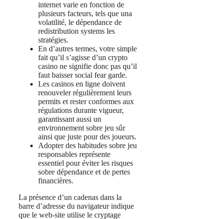
internet varie en fonction de
plusieurs facteurs, tels que una
volatilité, le dépendance de
redistribution systems les
stratégies.
En d’autres termes, votre simple
fait qu’il s’agisse d’un crypto
casino ne signifie donc pas qu’il
faut baisser social fear garde.
Les casinos en ligne doivent
renouveler régulièrement leurs
permits et rester conformes aux
régulations durante vigueur,
garantissant aussi un
environnement sobre jeu sûr
ainsi que juste pour des joueurs.
Adopter des habitudes sobre jeu
responsables représente
essentiel pour éviter les risques
sobre dépendance et de pertes
financières.
La présence d’un cadenas dans la
barre d’adresse du navigateur indique
que le web-site utilise le cryptage