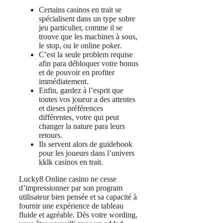
Certains casinos en trait se
spécialisent dans un type sobre
jeu particulier, comme il se
trouve que les machines à sous,
le stop, ou le online poker.
C’est la seule problem requise
afin para débloquer votre bonus
et de pouvoir en profiter
immédiatement.
Enfin, gardez à l’esprit que
toutes vos joueur a des attentes
et dieses préférences
différentes, votre qui peut
changer la nature para leurs
retours.
Ils servent alors de guidebook
pour les joueurs dans l’univers
kklk casinos en trait.
Lucky8 Online casino ne cesse
d’impressionner par son program
utilisateur bien pensée et sa capacité à
fournir une expérience de tableau
fluide et agréable. Dès votre wording,