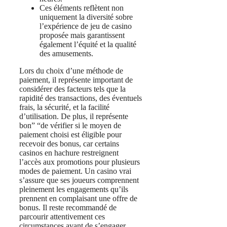
Ces éléments reflètent non
uniquement la diversité sobre
l’expérience de jeu de casino
proposée mais garantissent
également l’équité et la qualité
des amusements.
Lors du choix d’une méthode de
paiement, il représente important de
considérer des facteurs tels que la
rapidité des transactions, des éventuels
frais, la sécurité, et la facilité
d’utilisation. De plus, il représente
bon” “de vérifier si le moyen de
paiement choisi est éligible pour
recevoir des bonus, car certains
casinos en hachure restreignent
l’accès aux promotions pour plusieurs
modes de paiement. Un casino vrai
s’assure que ses joueurs comprennent
pleinement les engagements qu’ils
prennent en complaisant une offre de
bonus. Il reste recommandé de
parcourir attentivement ces
circumstances avant de s’engager,