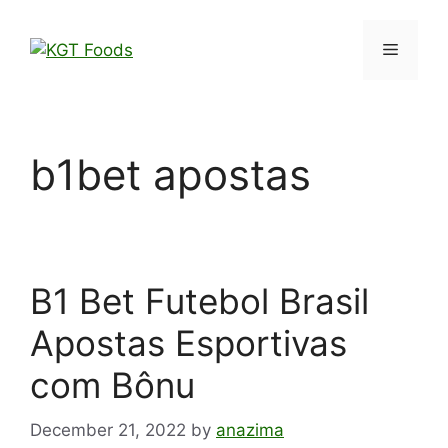
b1bet apostas
B1 Bet Futebol Brasil
Apostas Esportivas
com Bônu
December 21, 2022
by
anazima