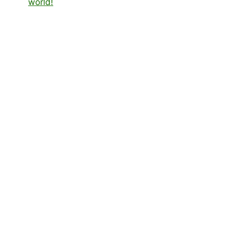
world!