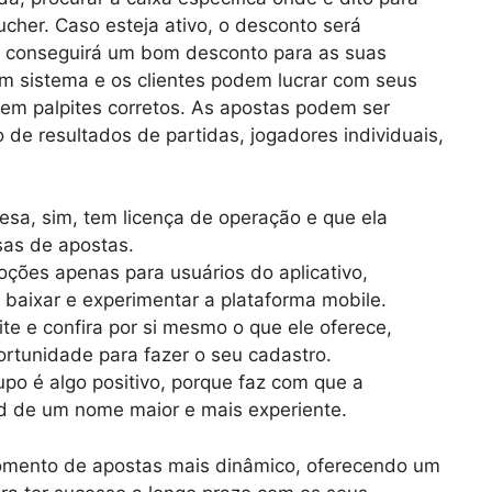
ucher. Caso esteja ativo, o desconto será
ê conseguirá um bom desconto para as suas
 sistema e os clientes podem lucrar com seus
rem palpites corretos. As apostas podem ser
 de resultados de partidas, jogadores individuais,
esa, sim, tem licença de operação e que ela
sas de apostas.
ções apenas para usuários do aplicativo,
baixar e experimentar a plataforma mobile.
ite e confira por si mesmo o que ele oferece,
ortunidade para fazer o seu cadastro.
po é algo positivo, porque faz com que a
d de um nome maior e mais experiente.
momento de apostas mais dinâmico, oferecendo um