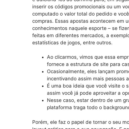
inserir os códigos promocionais ou um vo
computado o valor total do pedido e voc
compras. Essas apostas acontecem em um
conhecimentos naquele esporte – se fize
feitas em diferentes mercados, a exemplo
estatísticas de jogos, entre outros.
Ao clicarmos, vimos que essa empr
fornece a estrutura de site para ca
Ocasionalmente, eles lançam promo
incentivando assim mais pessoas a 
É uma boa ideia que você visite o s
assim você já pode aproveitar a op
Nesse caso, estar dentro de um gru
plataforma traga todo o backgroun
Porém, ele faz o papel de tornar o seu 