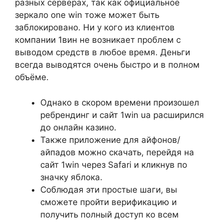
разных серверах, так как официальное
зеркало one win тоже может быть
заблокировано. Ни у кого из клиентов
компании 1вин не возникает проблем с
выводом средств в любое время. Деньги
всегда выводятся очень быстро и в полном
объёме.
Однако в скором времени произошел
ребрендинг и сайт 1win ua расширился
до онлайн казино.
Также приложение для айфонов/
айпадов можно скачать, перейдя на
сайт 1win через Safari и кликнув по
значку яблока.
Соблюдая эти простые шаги, вы
сможете пройти верификацию и
получить полный доступ ко всем