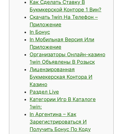
Как Сделать Ставку В
Букмкерской Конторе 1 Вин?
Скачать 1win На Телефон –
Приложение
In Бонус
In Мобильная Версия Или
Приложение
Организаторы Онлайн-казино
1win Объявлены В Розыск
Лицензированная
Букмекерская Контора И
Казино
Раздел Live
Категории Игр В Каталоге
1win:
In Аргентина – Как
Зарегистрироваться И
Получить Бонус По Коду