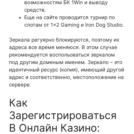
возможностям БК 1Win и выводу
средств.
Еще на сайте проводится турнир по
слотам от 1×2 Gaming и Iron Dog Studio.
Зеркала регуярно блокируются, поэтому их
адреса все время меняюся. В этом случае
рекомендуется воспольоваться зеркалом
под другим доменым именем. Зеркало – это
идентичный ресурс (копия), имеющий другой
адрес и соответственно, местоположение на
сервере.
Как
Зарегистрироваться
В Онлайн Казино: