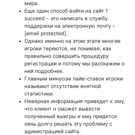
мира.
Еще один способ войти на сайт 1
succeed – это написать в службу
поддержки на электронную почту –
[email protected].
Однако именно на этом этапе многие
игроки теряются, не понимая, как
правильно совершить процедуру
регистрации и потому мы расскажем о
ней подробнее.
Главным минусом лайв-ставок игроки
называют отсутствие внятной
статистики.
Неверная информация приведет к ому,
что клиент н сможет вывести
полученный выигры и ему придется
оень долго решать эту проблему с
адинистрацией сайта.