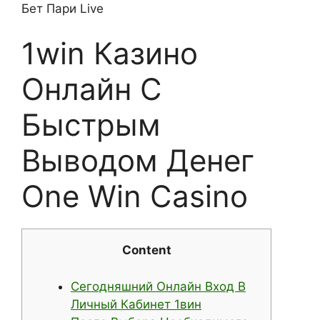
Бет Пари Live
1win Казино
Онлайн С
Быстрым
Выводом Денег
One Win Casino
Content
Сегодняшний Онлайн Вход В
Личный Кабинет 1вин