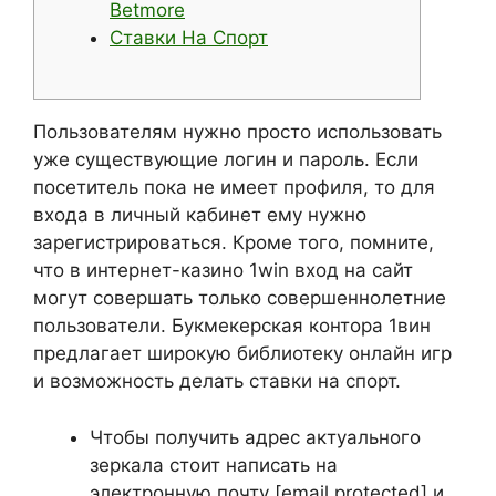
Betmore
Ставки На Спорт
Пользователям нужно просто использовать
уже существующие логин и пароль. Если
посетитель пока не имеет профиля, то для
входа в личный кабинет ему нужно
зарегистрироваться. Кроме того, помните,
что в интернет-казино 1win вход на сайт
могут совершать только совершеннолетние
пользователи. Букмекерская контора 1вин
предлагает широкую библиотеку онлайн игр
и возможность делать ставки на спорт.
Чтобы получить адрес актуального
зеркала стоит написать на
электронную почту [email protected] и