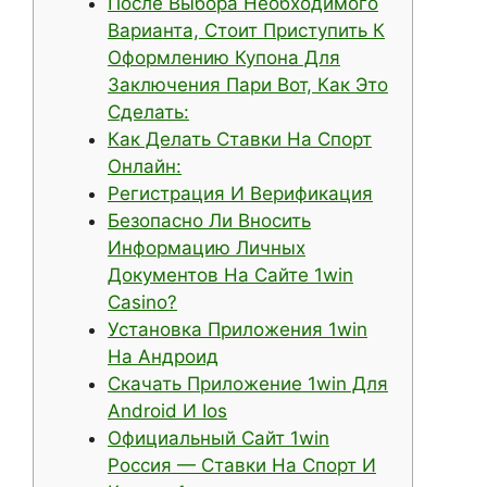
После Выбора Необходимого
Варианта, Стоит Приступить К
Оформлению Купона Для
Заключения Пари Вот, Как Это
Сделать:
Как Делать Ставки На Спорт
Онлайн:
Регистрация И Верификация
Безопасно Ли Вносить
Информацию Личных
Документов На Сайте 1win
Casino?
Установка Приложения 1win
На Андроид
Скачать Приложение 1win Для
Android И Ios
Официальный Сайт 1win
Россия — Ставки На Спорт И