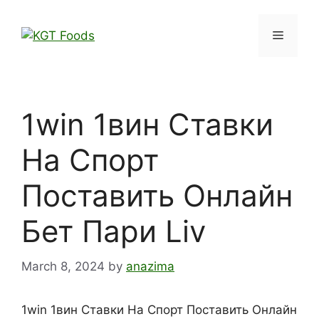
1win 1вин Ставки
На Спорт
Поставить Онлайн
Бет Пари Liv
March 8, 2024
by
anazima
1win 1вин Ставки На Спорт Поставить Онлайн