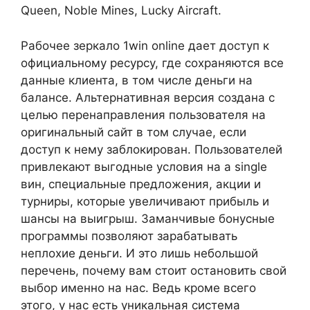
Queen, Noble Mines, Lucky Aircraft.
Рабочее зеркало 1win online дает доступ к
официальному ресурсу, где сохраняются все
данные клиента, в том числе деньги на
балансе. Альтернативная версия создана с
целью перенаправления пользователя на
оригинальный сайт в том случае, если
доступ к нему заблокирован. Пользователей
привлекают выгодные условия на a single
вин, специальные предложения, акции и
турниры, которые увеличивают прибыль и
шансы на выигрыш. Заманчивые бонусные
программы позволяют зарабатывать
неплохие деньги. И это лишь небольшой
перечень, почему вам стоит остановить свой
выбор именно на нас. Ведь кроме всего
этого, у нас есть уникальная система