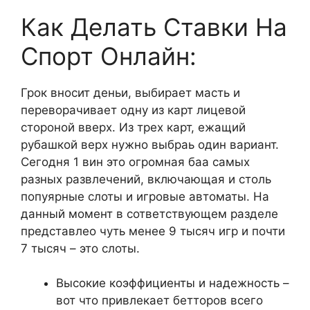
Как Делать Ставки На
Спорт Онлайн:
Грок вносит деньи, выбирает масть и
переворачивает одну из карт лицевой
стороной вверх. Из трех карт, ежащий
рубашкой верх нужно выбраь один вариант.
Сегодня 1 вин это огромная баа самых
разных развлечений, включающая и столь
попуярные слоты и игровые автоматы. На
данный момент в сответствующем разделе
представлео чуть менее 9 тысяч игр и почти
7 тысяч – это слоты.
Высокие коэффициенты и надежность –
вот что привлекает бетторов всего