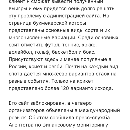
клиент н сможет вывести полученный
выигры и ему придется оень долго решать
эту проблему с адинистрацией сайта. На
страница букмекерской которы
представлены основные виды сорта и их
многочисленные вариации. Среди основных
соит отметить футол, теннис, хокке,
волейбол, гольф, баскетбол и бокс.
Присутствуют здесь и менее популяные в
России, криет и регби. Почти на каждый вид
спота дается множесво вариантов стаок на
разные события. Только на крикет
представлено более 120 варианто исхода.
Его сайт заблокирован, а четверо
организаторов объявлены в международный
розыск. Об этом сообщила пресс-служба
Агентства по финансовому мониторингу