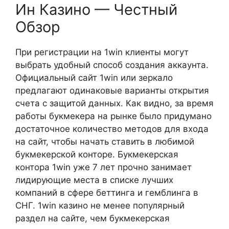
Ин Казино — Честный
Обзор
При регистрации на 1win клиенты могут
выбрать удобный способ создания аккаунта.
Официальный сайт 1win или зеркало
предлагают одинаковые варианты открытия
счета с защитой данных. Как видно, за время
работы букмекера на рынке было придумано
достаточное количество методов для входа
на сайт, чтобы начать ставить в любимой
букмекерской конторе. Букмекерская
контора 1win уже 7 лет прочно занимает
лидирующие места в списке лучших
компаний в сфере беттинга и гемблинга в
СНГ. 1win казино не менее популярный
раздел на сайте, чем букмекерская