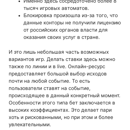
Именно здесь сосредоточено более 8
тысяч игровых автоматов.
Блокировка произошла из-за того, что
данные конторы не получили лицензию
от российских органов власти для
оказания своих услуг в стране.
И это лишь небольшая часть возможных
вариантов игр. Делать ставки здесь можно
также по линии и в live. Онлайн-ресурс
предоставляет большой выбор исходов
почти на любой событие. То есть
пользователи ставят на событие,
происходящее в данный конкретный момент.
Особенности этого типа бет заключается в
высоких коэффициентах. Это делает пари
хоть и рискованными, но при этом и более
увлекательными.