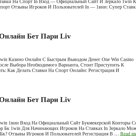
Ставки На Спорт In Вход — Официальный Сайт И Зеркало 1win 
порт Отзывы Игроков И Пользователей In — 1вин: Супер Став
 Онлайн Бет Пари Liv
1win Казино Онлайн С Быстрым Выводом Денег One Win Casino
осле Выбора Необходимого Варианта, Стоит Приступить К
ь: Как Делать Ставки На Спорт Онлайн: Регистрация И
 Онлайн Бет Пари Liv
1win 1вин Вход На Официальный Сайт Букмекерской Конторы Co
р Бк 1win Для Начинающих Игроков На Ставках In Зеркало Мо
 Бк? Отзывы Игроков И Пользователей Регистрация В …
Read m