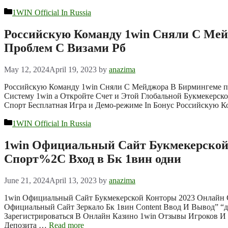
Categories
1WIN Official In Russia
Российскую Команду 1win Сняли С Мейд
Проблем С Визами Рб
May 12, 2024
April 19, 2023
by
anazima
Российскую Команду 1win Сняли С Мейджора В Бирмингеме по 
Систему 1win а Откройте Счет и Этой Глобальной Букмекерско
Спорт Бесплатная Игра и Демо-режиме In Бонус Российскую К
Categories
1WIN Official In Russia
1win Официальный Сайт Букмекерской
Спорт%2C Вход в Бк 1вин одни
June 21, 2024
April 13, 2023
by
anazima
1win Официальный Сайт Букмекерской Конторы 2023 Онлайн 
Официальный Сайт Зеркало Бк 1вин Content Ввод И Вывод” “д
Зарегистрироваться В Онлайн Казино 1win Отзывы Игроков И 
Депозита …
Read more