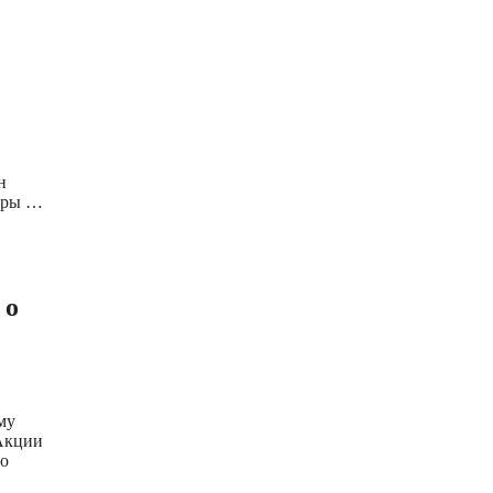
н
торы …
 о
му
 Акции
то