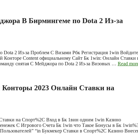
жора В Бирмингеме по Dota 2 Из-за
Dota 2 Из-за Проблем С Визами Рбк Регистрация 1win Войдите
й Конторе Content официальному Сайт Бк 1win: Онлайн Ставки 
оманду снятая С Мейджора по Dota 2 Из-за Визовых …
Read mor
 Конторы 2023 Онлайн Ставки на
Ставки на Спорт%2C Вход в Бк 1вин одним 1win Казино
енежек С Игрового Счета Бк 1win что Такое Бонусы в Бк 1win%
Пользователей” “in Букмекер Ставки в Спорт%2C Казино Внесе