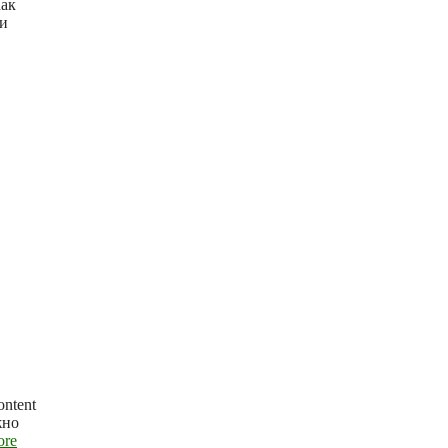
Как
ки
ntent
жно
ore