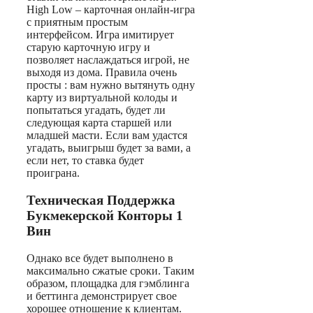
High Low – карточная онлайн-игра
с приятным простым
интерфейсом. Игра имитирует
старую карточную игру и
позволяет наслаждаться игрой, не
выходя из дома. Правила очень
просты : вам нужно вытянуть одну
карту из виртуальной колоды и
попытаться угадать, будет ли
следующая карта старшей или
младшей масти. Если вам удастся
угадать, выигрыш будет за вами, а
если нет, то ставка будет
проиграна.
Техническая Поддержка
Букмекерской Конторы 1
Вин
Однако все будет выполнено в
максимально сжатые сроки. Таким
образом, площадка для гэмблинга
и беттинга демонстрирует свое
хорошее отношение к клиентам.