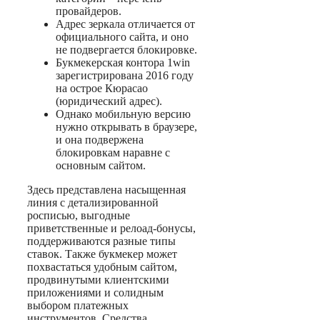
провайдеров.
Адрес зеркала отличается от
официального сайта, и оно
не подвергается блокировке.
Букмекерская контора 1win
зарегистрирована 2016 году
на острое Кюрасао
(юридический адрес).
Однако мобильную версию
нужно открывать в браузере,
и она подвержена
блокировкам наравне с
основным сайтом.
Здесь представлена насыщенная
линия с детализированной
росписью, выгодные
приветственные и релоад-бонусы,
поддерживаются разные типы
ставок. Также букмекер может
похвастаться удобным сайтом,
продвинутыми клиентскими
приложениями и солидным
выбором платежных
инструментов. Средства