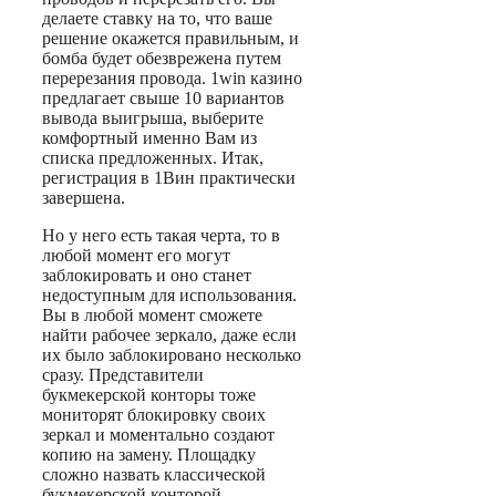
делаете ставку на то, что ваше
решение окажется правильным, и
бомба будет обезврежена путем
перерезания провода. 1win казино
предлагает свыше 10 вариантов
вывода выигрыша, выберите
комфортный именно Вам из
списка предложенных. Итак,
регистрация в 1Вин практически
завершена.
Но у него есть такая черта, то в
любой момент его могут
заблокировать и оно станет
недоступным для использования.
Вы в любой момент сможете
найти рабочее зеркало, даже если
их было заблокировано несколько
сразу. Представители
букмекерской конторы тоже
мониторят блокировку своих
зеркал и моментально создают
копию на замену. Площадку
сложно назвать классической
букмекерской конторой.