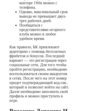
конторе 1Win можно с
телефона.
Однако, максимальный срок
вывода не превышает двух-
трех рабочих дней.
Пообщаться с
представителями игорного
клуба можно в любое
удобное время.
Как правило, БК привлекают
аудиторию с помощь бесплатных
фрибетов и бонусов. Последний
вариант — это регистрация через
социальные сети. Для того чтобы
пройти регистрацию, необходимо
воспользоваться своим аккаунтом
в сетях. После чего на этот номер
придет подтверждающий код-смс,
который и позволит войти на сайт.
Далле необходимо заполнить свой
профиль и можно приступать к
игре.
Внесение Депозита И