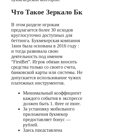
Что Такое Зеркало Бк
В этом разделе игрокам
предлагается более 30 исходов
круглосуточно доступных для
беттинга. Букмекерская компания
1вин была основана в 2016 году :
и тогда развивала свою
деятельность под именем
“FirstBet”. Игрок обязан вносить
средства только со своего счета,
банковской карты или системы. Не
допускается использование чужих
платежных инструментов.
Минимальный коэффициент
каждого события в экспрессе
должен быть 1. three or more.
За установку мобильного
приложения букмекер
предоставляет бонус —
рублей.
Здесь представлена