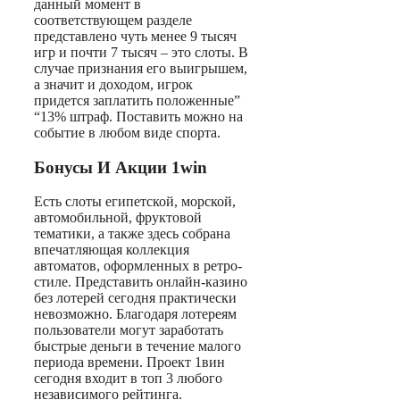
данный момент в
соответствующем разделе
представлено чуть менее 9 тысяч
игр и почти 7 тысяч – это слоты. В
случае признания его выигрышем,
а значит и доходом, игрок
придется заплатить положенные”
“13% штраф. Поставить можно на
событие в любом виде спорта.
Бонусы И Акции 1win
Есть слоты египетской, морской,
автомобильной, фруктовой
тематики, а также здесь собрана
впечатляющая коллекция
автоматов, оформленных в ретро-
стиле. Представить онлайн-казино
без лотерей сегодня практически
невозможно. Благодаря лотереям
пользователи могут заработать
быстрые деньги в течение малого
периода времени. Проект 1вин
сегодня входит в топ 3 любого
независимого рейтинга.