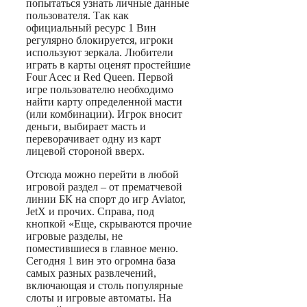
попытаться узнать личные данные
пользователя. Так как
официальный ресурс 1 Вин
регулярно блокируется, игроки
используют зеркала. Любители
играть в карты оценят простейшие
Four Acec и Red Queen. Первой
игре пользователю необходимо
найти карту определенной масти
(или комбинации). Игрок вносит
деньги, выбирает масть и
переворачивает одну из карт
лицевой стороной вверх.
Отсюда можно перейти в любой
игровой раздел – от прематчевой
линии БК на спорт до игр Aviator,
JetX и прочих. Справа, под
кнопкой «Еще, скрываются прочие
игровые разделы, не
поместившиеся в главное меню.
Сегодня 1 вин это огромна база
самых разных развлечений,
включающая и столь популярные
слоты и игровые автоматы. На