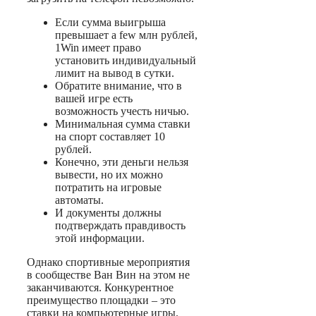
Если сумма выигрыша
превышает a few млн рублей,
1Win имеет право
установить индивидуальный
лимит на вывод в сутки.
Обратите внимание, что в
вашей игре есть
возможность учесть ничью.
Минимальная сумма ставки
на спорт составляет 10
рублей.
Конечно, эти деньги нельзя
вывести, но их можно
потратить на игровые
автоматы.
И документы должны
подтверждать правдивость
этой информации.
Однако спортивные мероприятия
в сообществе Ван Вин на этом не
заканчиваются. Конкурентное
преимущество площадки – это
ставки на компьютерные игры.