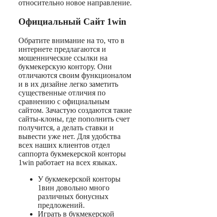
относительно новое направление.
Официальный Сайт 1win
Обратите внимание на то, что в
интернете предлагаются и
мошеннические ссылки на
букмекерскую контору. Они
отличаются своим функционалом
и в их дизайне легко заметить
существенные отличия по
сравнению с официальным
сайтом. Зачастую создаются такие
сайты-клоны, где пополнить счет
получится, а делать ставки и
вывести уже нет. Для удобства
всех наших клиентов отдел
саппорта букмекерской конторы
1win работает на всех языках.
У букмекерской конторы
1вин довольно много
различных бонусных
предложений.
Играть в букмекерской