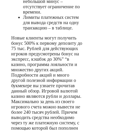
небольшой минус –
отсутствует ограничение по
времени.
Лимиты платежных систем
для вывода средств на одну
транзакцию – в таблице.
Новые клиенты могут получить
бонус 500% к первому депозиту до
75 тыс. Рублей для действующих
игроков предусмотрены бонус на
экспресс, кэшбэк до 30%” “в
казино, программа лояльности и
множество других акций.
Подробности акций и много
другой полезной информации о
букмекере вы узнаете прочитав
данный обзор. Игровой валютой
казино являются рубли и доллары.
Максимально за день из своего
игрового счета можно вывести не
более 240 тысяч рублей. Причем
выводить средства необходимо
через ту же платежную систему, с
помощью которой был пополнен