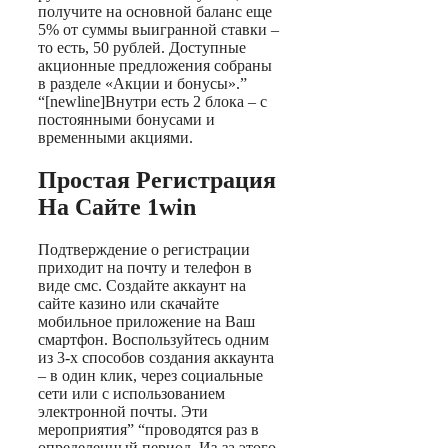
получите на основной баланс еще
5% от суммы выигранной ставки –
то есть, 50 рублей. Доступные
акционные предложения собраны
в разделе «Акции и бонусы».”
“[newline]Внутри есть 2 блока – с
постоянными бонусами и
временными акциями.
Простая Регистрация
На Сайте 1win
Подтверждение о регистрации
приходит на почту и телефон в
виде смс. Создайте аккаунт на
сайте казино или скачайте
мобильное приложение на Ваш
смартфон. Воспользуйтесь одним
из 3-х способов создания аккаунта
– в один клик, через социальные
сети или с использованием
электронной почты. Эти
мероприятия” “проводятся раз в
определенный период. Из-за этого