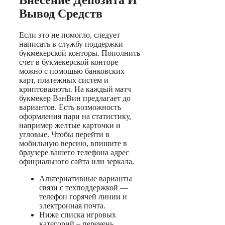
Вывод Средств
Если это не помогло, следует
написать в службу поддержки
букмекерской конторы. Пополнить
счет в букмекерской конторе
можно с помощью банковских
карт, платежных систем и
криптовалюты. На каждый матч
букмекер ВанВин предлагает до
вариантов. Есть возможность
оформления пари на статистику,
например желтые карточки и
угловые. Чтобы перейти в
мобильную версию, впишите в
браузере вашего телефона адрес
официального сайта или зеркала.
Альтернативные варианты
связи с техподдержкой ―
телефон горячей линии и
электронная почта.
Ниже списка игровых
категорий – перечень