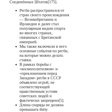
Соединённых Штатов[175].
Регби распространился от
стран своего происхождения
— Великобритании и
Ирландии и далее стал
популярным видом спорта
во многих странах,
связанных с Британской
империей.
Мы также включили в него
основные события по регби,
на которые можно делать
ставки.
В рамках борьбы с
«космополитизмом» и
«преклонением перед
Западом» регби в СССР
объявлено игрой, не
соответствующей
нравственным устоям
советских людей и
фактически запрещено[5].
Длина снаряда не должна
превышать thirty