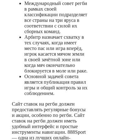
Международный совет регби
в рамках своей
классификации подразделяет
все страны на три яруса в
соответствии с силой их
сборных команд.
Арбитр назначает схватку в
тех случаях, когда имеет
место пас или игра вперёд,
игрок касается мячом земли
в своей зачётной зоне или
когда мяч окончательно
блокируется в моле или раке.
Основной задачей совета
является публикация правил
игры и общий контроль за их
соблюдением.
Сайт ставок на регби должен
предоставлять регулярные бонусы
и акции, особенно по регби. Сайт
ставок на регби должен иметь
удобный интерфейс и простые
инструменты навигации. 888Sport
— одна из лучших онлайн-