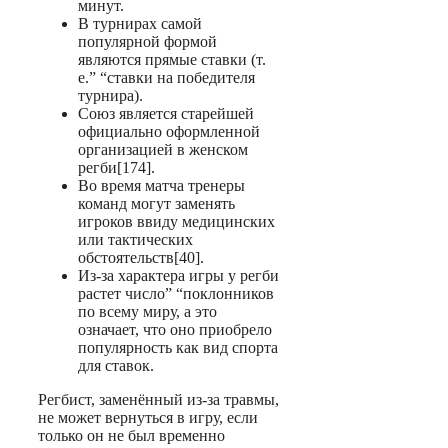
минут.
В турнирах самой
популярной формой
являются прямые ставки (т.
е.” “ставки на победителя
турнира).
Союз является старейшей
официально оформленной
организацией в женском
регби[174].
Во время матча тренеры
команд могут заменять
игроков ввиду медицинских
или тактических
обстоятельств[40].
Из-за характера игры у регби
растет число” “поклонников
по всему миру, а это
означает, что оно приобрело
популярность как вид спорта
для ставок.
Регбист, заменённый из-за травмы,
не может вернуться в игру, если
только он не был временно