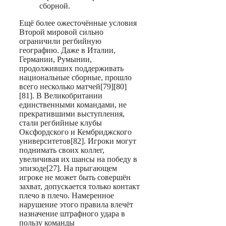
сборной.
Ещё более ожесточённые условия
Второй мировой сильно
ограничили регбийную
географию. Даже в Италии,
Германии, Румынии,
продолживших поддерживать
национальные сборные, прошло
всего несколько матчей[79][80]
[81]. В Великобритании
единственными командами, не
прекратившими выступления,
стали регбийные клубы
Оксфордского и Кембриджского
университетов[82]. Игроки могут
поднимать своих коллег,
увеличивая их шансы на победу в
эпизоде[27]. На прыгающем
игроке не может быть совершён
захват, допускается только контакт
плечо в плечо. Намеренное
нарушение этого правила влечёт
назначение штрафного удара в
пользу команды