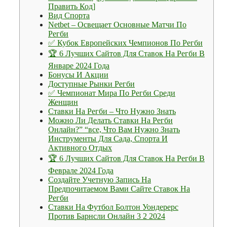
Править Код]
Вид Спорта
Netbet – Освещает Основные Матчи По
Регби
✅ Кубок Европейских Чемпионов По Регби
🏆 6 Лучших Сайтов Для Ставок На Регби В
Январе 2024 Года
Бонусы И Акции
Доступные Рынки Регби
✅ Чемпионат Мира По Регби Среди
Женщин
Ставки На Регби – Что Нужно Знать
Можно Ли Делать Ставки На Регби
Онлайн?” “все, Что Вам Нужно Знать
Инструменты Для Сада, Спорта И
Активного Отдых
🏆 6 Лучших Сайтов Для Ставок На Регби В
Феврале 2024 Года
Создайте Учетную Запись На
Предпочитаемом Вами Сайте Ставок На
Регби
Ставки На Футбол Болтон Уондерерс
Против Барнсли Онлайн 3 2 2024