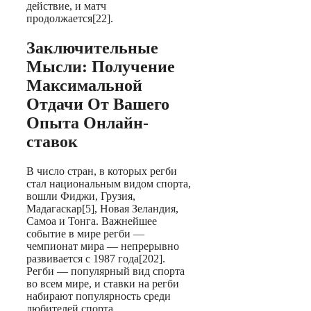
действие, и матч
продолжается[22].
Заключительные
Мысли: Получение
Максимальной
Отдачи От Вашего
Опыта Онлайн-
ставок
В число стран, в которых регби
стал национальным видом спорта,
вошли Фиджи, Грузия,
Мадагаскар[5], Новая Зеландия,
Самоа и Тонга. Важнейшее
событие в мире регби —
чемпионат мира — непрерывно
развивается с 1987 года[202].
Регби — популярный вид спорта
во всем мире, и ставки на регби
набирают популярность среди
любителей спорта.