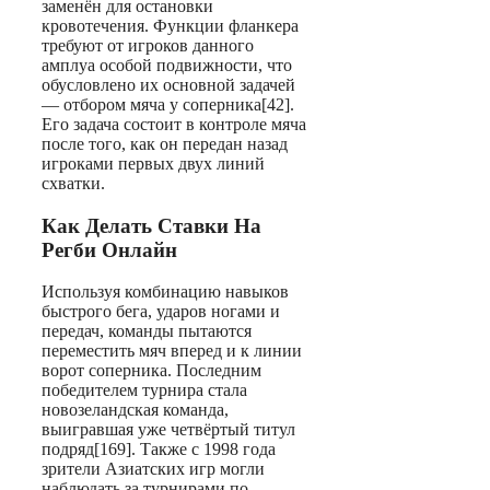
заменён для остановки
кровотечения. Функции фланкера
требуют от игроков данного
амплуа особой подвижности, что
обусловлено их основной задачей
— отбором мяча у соперника[42].
Его задача состоит в контроле мяча
после того, как он передан назад
игроками первых двух линий
схватки.
Как Делать Ставки На
Регби Онлайн
Используя комбинацию навыков
быстрого бега, ударов ногами и
передач, команды пытаются
переместить мяч вперед и к линии
ворот соперника. Последним
победителем турнира стала
новозеландская команда,
выигравшая уже четвёртый титул
подряд[169]. Также с 1998 года
зрители Азиатских игр могли
наблюдать за турнирами по