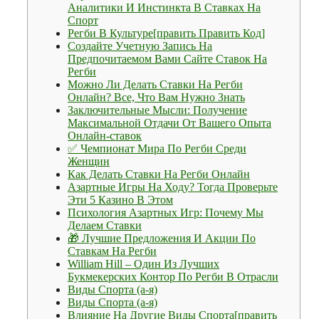
Аналитики И Инстинкта В Ставках На
Спорт
Регби В Культуре[править Править Код]
Создайте Учетную Запись На
Предпочитаемом Вами Сайте Ставок На
Регби
Можно Ли Делать Ставки На Регби
Онлайн? Все, Что Вам Нужно Знать
Заключительные Мысли: Получение
Максимальной Отдачи От Вашего Опыта
Онлайн-ставок
✅ Чемпионат Мира По Регби Среди
Женщин
Как Делать Ставки На Регби Онлайн
Азартные Игры На Ходу? Тогда Проверьте
Эти 5 Казино В Этом
Психология Азартных Игр: Почему Мы
Делаем Ставки
🎁 Лучшие Предложения И Акции По
Ставкам На Регби
William Hill – Один Из Лучших
Букмекерских Контор По Регби В Отрасли
Виды Спорта (а-я)
Виды Спорта (а-я)
Влияние На Другие Виды Спорта[править