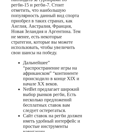
регби-15 и регби-7. Стоит
отметить, что наибольшую
популярность данный вид спорта
приобрел в таких странах, как
Англия, Австралия, Франция,
Новая Зеландия и Аргентина. Тем
не менее, есть некоторые
стратегии, которые вы можете
использовать, чтобы увеличить
свои шансы на победу.
Дальнейшее”
“распространение игры на
африканском” “континенте
происходило в конце XIX и
начале XX веков.
NetBet предлагает широкий
выбор рынков регби, Есть
несколько предложений
бесплатных ставок вам
следует остерегаться.
Сайт ставок на регби должен
иметь удобный интерфейс и
простые инструменты
навигации.