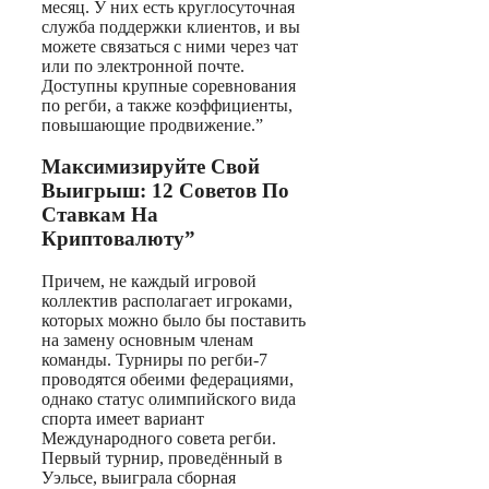
месяц. У них есть круглосуточная
служба поддержки клиентов, и вы
можете связаться с ними через чат
или по электронной почте.
Доступны крупные соревнования
по регби, а также коэффициенты,
повышающие продвижение.”
Максимизируйте Свой
Выигрыш: 12 Советов По
Ставкам На
Криптовалюту”
Причем, не каждый игровой
коллектив располагает игроками,
которых можно было бы поставить
на замену основным членам
команды. Турниры по регби-7
проводятся обеими федерациями,
однако статус олимпийского вида
спорта имеет вариант
Международного совета регби.
Первый турнир, проведённый в
Уэльсе, выиграла сборная