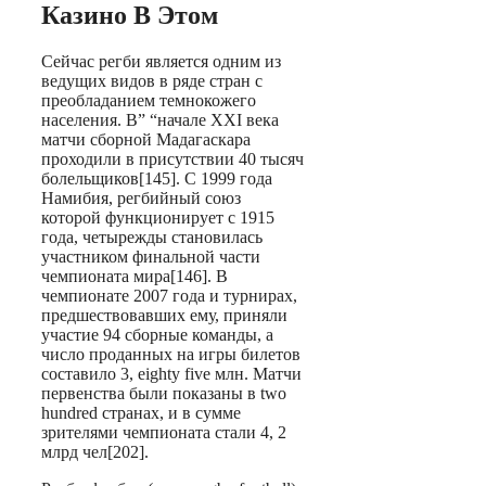
Казино В Этом
Сейчас регби является одним из
ведущих видов в ряде стран с
преобладанием темнокожего
населения. В” “начале XXI века
матчи сборной Мадагаскара
проходили в присутствии 40 тысяч
болельщиков[145]. С 1999 года
Намибия, регбийный союз
которой функционирует с 1915
года, четырежды становилась
участником финальной части
чемпионата мира[146]. В
чемпионате 2007 года и турнирах,
предшествовавших ему, приняли
участие 94 сборные команды, а
число проданных на игры билетов
составило 3, eighty five млн. Матчи
первенства были показаны в two
hundred странах, и в сумме
зрителями чемпионата стали 4, 2
млрд чел[202].