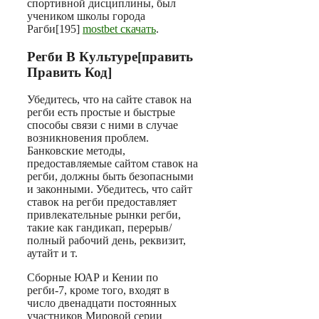
спортивной дисциплины, был
учеником школы города
Рагби[195]
mostbet скачать
.
Регби В Культуре[править
Править Код]
Убедитесь, что на сайте ставок на
регби есть простые и быстрые
способы связи с ними в случае
возникновения проблем.
Банковские методы,
предоставляемые сайтом ставок на
регби, должны быть безопасными
и законными. Убедитесь, что сайт
ставок на регби предоставляет
привлекательные рынки регби,
такие как гандикап, перерыв/
полный рабочий день, реквизит,
аутайт и т.
Сборные ЮАР и Кении по
регби-7, кроме того, входят в
число двенадцати постоянных
участников Мировой серии