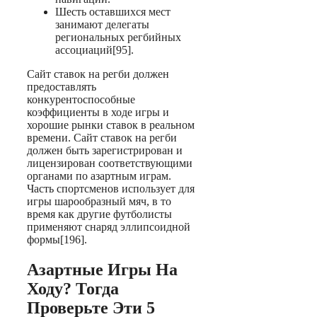
Шесть оставшихся мест
занимают делегаты
региональных регбийных
ассоциаций[95].
Сайт ставок на регби должен
предоставлять
конкурентоспособные
коэффициенты в ходе игры и
хорошие рынки ставок в реальном
времени. Сайт ставок на регби
должен быть зарегистрирован и
лицензирован соответствующими
органами по азартным играм.
Часть спортсменов использует для
игры шарообразный мяч, в то
время как другие футболисты
применяют снаряд эллипсоидной
формы[196].
Азартные Игры На
Ходу? Тогда
Проверьте Эти 5