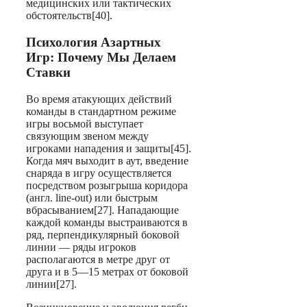
медицинских или тактических
обстоятельств[40].
Психология Азартных
Игр: Почему Мы Делаем
Ставки
Во время атакующих действий
команды в стандартном режиме
игры восьмой выступает
связующим звеном между
игроками нападения и защиты[45].
Когда мяч выходит в аут, введение
снаряда в игру осуществляется
посредством розыгрыша коридора
(англ. line-out) или быстрым
вбрасыванием[27]. Нападающие
каждой команды выстраиваются в
ряд, перпендикулярный боковой
линии — ряды игроков
располагаются в метре друг от
друга и в 5—15 метрах от боковой
линии[27].