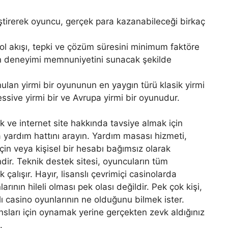
eştirerek oyuncu, gerçek para kazanabileceği birkaç
 akışı, tepki ve çözüm süresini minimum faktöre
n deneyimi memnuniyetini sunacak şekilde
lan yirmi bir oyununun en yaygın türü klasik yirmi
essive yirmi bir ve Avrupa yirmi bir oyunudur.
 ve internet site hakkında tavsiye almak için
yardım hattını arayın. Yardım masası hizmeti,
 için veya kişisel bir hesabı bağımsız olarak
ir. Teknik destek sitesi, oyuncuların tüm
 çalışır. Hayır, lisanslı çevrimiçi casinolarda
rının hileli olması pek olası değildir. Pek çok kişi,
ı casino oyunlarının ne olduğunu bilmek ister.
ları için oynamak yerine gerçekten zevk aldığınız
.