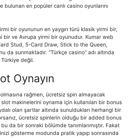
de bulunan en popüler canlı casino oyunlarını
mi bir oyununun en yaygın türü klasik yirmi bir,
mi bir ve Avrupa yirmi bir oyunudur. Kumar web
-Card Stud, 5-Card Draw, Stick to the Queen,
u da sunmaktadır. “Türkçe casino” adı altında
 Türkiye değil.
lot Oynayın
k olmasına rağmen, ücretsiz spin almayacak
 slot makinelerini oynama için kullanılan bir bonus
dalı olan şartlar altında sunuldukları herhangi bir
orsanız, ücretsiz spinlerin olduğu bir added bonus
i bu da bir sonraki bölümde tanımlanmıştır. Fakat
inizi gösterme modunda pratik yapıp sonrasında