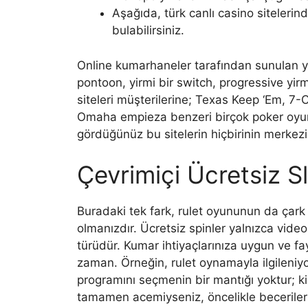
Aşağıda, türk canlı casino sitelerin
bulabilirsiniz.
Online kumarhaneler tarafından sunulan yir
pontoon, yirmi bir switch, progressive yir
siteleri müşterilerine; Texas Keep ‘Em, 7
Omaha empieza benzeri birçok poker oyun
gördüğünüz bu sitelerin hiçbirinin merkezi
Çevrimiçi Ücretsiz S
Buradaki tek fark, rulet oyununun da çar
olmanızdır. Ücretsiz spinler yalnızca video
türüdür. Kumar ihtiyaçlarınıza uygun ve fay
zaman. Örneğin, rulet oynamayla ilgileniy
programını seçmenin bir mantığı yoktur; k
tamamen acemiyseniz, öncelikle beceriler