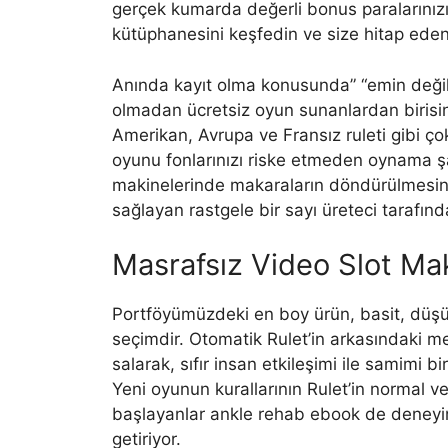
gerçek kumarda değerli bonus paralarınızı 
kütüphanesini keşfedin ve size hitap ede
Anında kayıt olma konusunda” “emin değils
olmadan ücretsiz oyun sunanlardan birisin
Amerikan, Avrupa ve Fransız ruleti gibi ç
oyunu fonlarınızı riske etmeden oynama şa
makinelerinde makaraların döndürülmesinin
sağlayan rastgele bir sayı üreteci tarafında
Masrafsız Video Slot Ma
Portföyümüzdeki en boy ürün, basit, düşük 
seçimdir. Otomatik Rulet’in arkasındaki me
salarak, sıfır insan etkileşimi ile samimi 
Yeni oyunun kurallarının Rulet’in normal 
başlayanlar ankle rehab ebook de deneyiml
getiriyor.