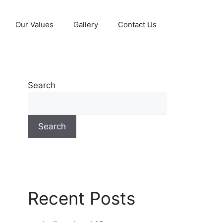
Our Values
Gallery
Contact Us
Search
Search
Recent Posts