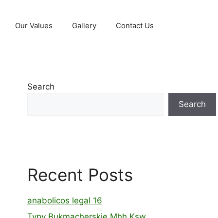
Our Values
Gallery
Contact Us
Search
Search
Recent Posts
anabolicos legal 16
Typy Bukmacherskie Mhh Ksw