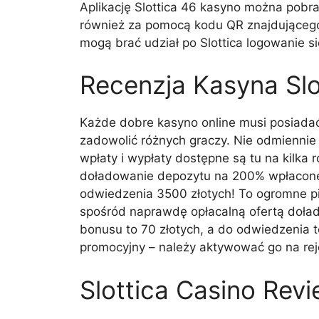
Aplikację Slottica 46 kasyno można pobra
również za pomocą kodu QR znajdującego s
mogą brać udział po Slottica logowanie się
Recenzja Kasyna Slo
Każde dobre kasyno online musi posiadać 
zadowolić różnych graczy. Nie odmienni
wpłaty i wypłaty dostępne są tu na kilk
doładowanie depozytu na 200% wpłaconej
odwiedzenia 3500 złotych! To ogromne pi
spośród naprawdę opłacalną ofertą doła
bonusu to 70 złotych, a do odwiedzenia t
promocyjny – należy aktywować go na reje
Slottica Casino Rev