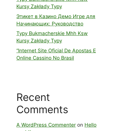
Kursy Zakłady Typy
Этикет в Казино Демо Игре для
Начинающих: Руководство
Typy Bukmacherskie Mhh Ksw
Kursy Zakłady Typy
“Internet Site Oficial De Apostas E
Online Cassino No Brasil
Recent
Comments
A WordPress Commenter
on
Hello