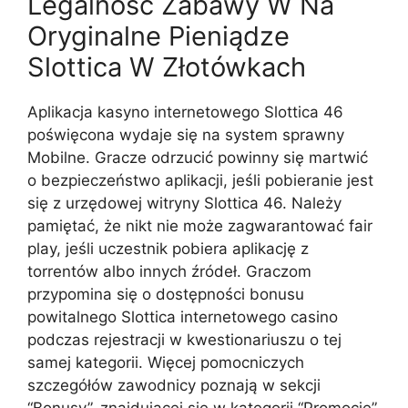
Legalność Zabawy W Na
Oryginalne Pieniądze
Slottica W Złotówkach
Aplikacja kasyno internetowego Slottica 46
poświęcona wydaje się na system sprawny
Mobilne. Gracze odrzucić powinny się martwić
o bezpieczeństwo aplikacji, jeśli pobieranie jest
się z urzędowej witryny Slottica 46. Należy
pamiętać, że nikt nie może zagwarantować fair
play, jeśli uczestnik pobiera aplikację z
torrentów albo innych źródeł. Graczom
przypomina się o dostępności bonusu
powitalnego Slottica internetowego casino
podczas rejestracji w kwestionariuszu o tej
samej kategorii. Więcej pomocniczych
szczegółów zawodnicy poznają w sekcji
“Bonusy”, znajdującej się w kategorii “Promocje”.