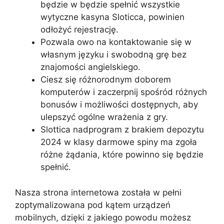
będzie w będzie spełnić wszystkie
wytyczne kasyna Sloticca, powinien
odłożyć rejestrację.
Pozwala owo na kontaktowanie się w
własnym języku i swobodną grę bez
znajomości angielskiego.
Ciesz się różnorodnym doborem
komputerów i zaczerpnij spośród różnych
bonusów i możliwości dostępnych, aby
ulepszyć ogólne wrażenia z gry.
Slottica nadprogram z brakiem depozytu
2024 w klasy darmowe spiny ma zgoła
różne żądania, które powinno się będzie
spełnić.
Nasza strona internetowa została w pełni
zoptymalizowana pod kątem urządzeń
mobilnych, dzięki z jakiego powodu możesz