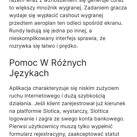
to większy mnożnik wygranej. Zadaniem gracza
wydaje się wypłacić cashout wygranej
przedtem aeroplan ten odleci spośród ekranu.
Rundy ładują się jedna po innej, a
nieskomplikowany interfejs sprawia, że
rozrywka się łatwo i prędko.
Pomoc W Różnych
Językach
Aplikacja charakteryzuje się niskim zużyciem
ruchu internetowego i dużą szybkością
działania. Jeśli klient zarejestrował już kierunek
na platformie Slotica, wystarczy, Slottica
logowanie i zagra ze swego konta bankowego.
Pierwsi użytkownicy muszą tylko wypełnić
formularz rejestracyjny, zaakceptować statut