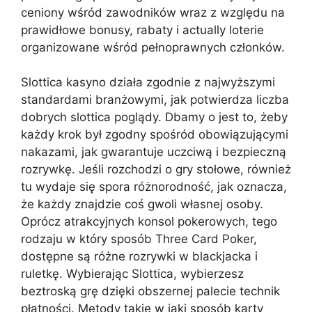
ceniony wśród zawodników wraz z względu na
prawidłowe bonusy, rabaty i actually loterie
organizowane wśród pełnoprawnych członków.
Slottica kasyno działa zgodnie z najwyższymi
standardami branżowymi, jak potwierdza liczba
dobrych slottica poglądy. Dbamy o jest to, żeby
każdy krok był zgodny spośród obowiązującymi
nakazami, jak gwarantuje uczciwą i bezpieczną
rozrywkę. Jeśli rozchodzi o gry stołowe, również
tu wydaje się spora różnorodność, jak oznacza,
że ​​każdy znajdzie coś gwoli własnej osoby.
Oprócz atrakcyjnych konsol pokerowych, tego
rodzaju w który sposób Three Card Poker,
dostępne są różne rozrywki w blackjacka i
ruletkę. Wybierając Slottica, wybierzesz
beztroską grę dzięki obszernej palecie technik
płatności. Metody takie w jaki sposób karty