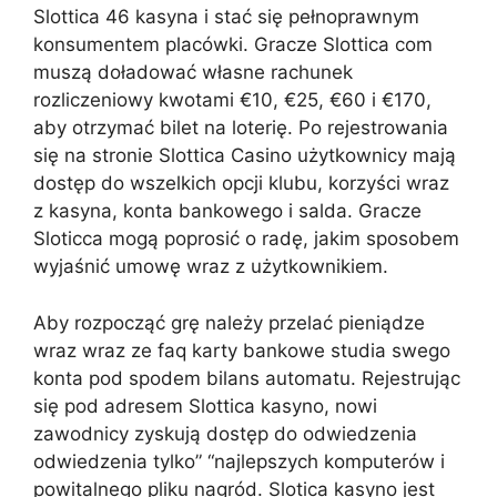
Slottica 46 kasyna i stać się pełnoprawnym
konsumentem placówki. Gracze Slottica com
muszą doładować własne rachunek
rozliczeniowy kwotami €10, €25, €60 i €170,
aby otrzymać bilet na loterię. Po rejestrowania
się na stronie Slottica Casino użytkownicy mają
dostęp do wszelkich opcji klubu, korzyści wraz
z kasyna, konta bankowego i salda. Gracze
Sloticca mogą poprosić o radę, jakim sposobem
wyjaśnić umowę wraz z użytkownikiem.
Aby rozpocząć grę należy przelać pieniądze
wraz wraz ze faq karty bankowe studia swego
konta pod spodem bilans automatu. Rejestrując
się pod adresem Slottica kasyno, nowi
zawodnicy zyskują dostęp do odwiedzenia
odwiedzenia tylko” “najlepszych komputerów i
powitalnego pliku nagród. Slotica kasyno jest