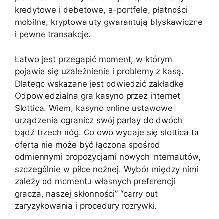
kredytowe i debetowe, e-portfele, płatności
mobilne, kryptowaluty gwarantują błyskawiczne
i pewne transakcje.
Łatwo jest przegapić moment, w którym
pojawia się uzależnienie i problemy z kasą.
Dlatego wskazane jest odwiedzić zakładkę
Odpowiedzialna gra kasyno przez internet
Slottica. Wiem, kasyno online ustawowe
urządzenia ogranicz swój parlay do dwóch
bądź trzech nóg. Co owo wydaje się slottica ta
oferta nie może być łączona spośród
odmiennymi propozycjami nowych internautów,
szczególnie w piłce nożnej. Wybór między nimi
zależy od momentu własnych preferencji
gracza, naszej skłonności” “carry out
zaryzykowania i procedury rozrywki.