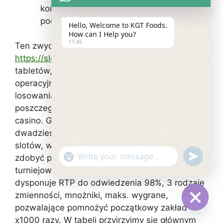
komputerów, wraz z którego jesteś choć
podaż może się różnić.
Hello, Welcome to KGT Foods.
How can I Help you?
11:45
Ten zwyczaj zezwala gościom grać ze
https://slottica-casino24.com
smartfonów,
tabletów, niezależnie od momentu programu
operacyjnego, na którym działają. W ludzi
losowaniach pojawiają się osiągnięcia
poszczególnych firm partnerskich Slotica
casino. Graczom oferuje się od momentu
dwadzieścia do odwiedzenia pięćdziesięciu
slotów, w które należy zagrać na pieniądze, by
undefin
"+chaty_settings.lang.emoji_picker+"
zdobyć punkty turniejowe i awansować w tabeli
WhatsApp Message
turniejowej. Oprogramowanie Casino Slottica
dysponuje RTP do odwiedzenia 98%, 3 rodzaje
zmienności, mnożniki, maks. wygrane,
pozwalające pomnożyć początkowy zakład
Hide c
x1000 razy. W tabeli przyjrzyjmy się głównym