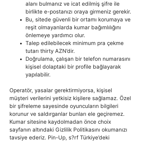
alanı bulmanız ve icat edilmiş şifre ile
birlikte e-postanızı oraya girmeniz gerekir.
Bu, sitede güvenli bir ortamı korumaya ve
reşit olmayanlarda kumar bağımlılığını
önlemeye yardımcı olur.
Talep edilebilecek minimum pra çekme
tutarı thirty AZN’dir.
Doğrulama, çalışan bir telefon numarasını
kişisel dolaptaki bir profile bağlayarak
yapılabilir.
Operatör, yasalar gerektirmiyorsa, kişisel
müşteri verilerini yetkisiz kişilere sağlamaz. Özel
bir şifreleme sayesinde oyuncuların bilgileri
korunur ve saldırganlar bunları ele geçiremez.
Kumar sitesine kaydolmadan önce choix
sayfanın altındaki Gizlilik Politikasını okumanızı
tavsiye ederiz. Pin-Up, s?rf Türkiye’deki