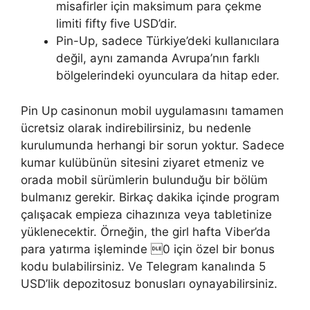
misafirler için maksimum para çekme
limiti fifty five USD’dir.
Pin-Up, sadece Türkiye’deki kullanıcılara
değil, aynı zamanda Avrupa’nın farklı
bölgelerindeki oyunculara da hitap eder.
Pin Up casinonun mobil uygulamasını tamamen
ücretsiz olarak indirebilirsiniz, bu nedenle
kurulumunda herhangi bir sorun yoktur. Sadece
kumar kulübünün sitesini ziyaret etmeniz ve
orada mobil sürümlerin bulunduğu bir bölüm
bulmanız gerekir. Birkaç dakika içinde program
çalışacak empieza cihazınıza veya tabletinize
yüklenecektir. Örneğin, the girl hafta Viber’da
para yatırma işleminde 0 için özel bir bonus
kodu bulabilirsiniz. Ve Telegram kanalında 5
USD’lik depozitosuz bonusları oynayabilirsiniz.