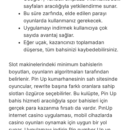
sayfaları aracılığıyla yetkilendirme sunar.
Bu süre zarfında, elde edilen parayı
oyunlarda kullanmanız gerekecek.
Uygulamayı indirmek kullanıcıya çok
sayıda avantaj sağlar.
Eğer uçak, kazancınızı toplamadan
düşerse, tüm bahsinizi kaybedebilirsiniz.
Slot makinelerindeki minimum bahislerin
boyutları, oyunların algoritmaları tarafından
belirlenir. Pin Up kumarhanesinin sah sitesinde
oyuncular, rewrite başına farklı oranlara sahip
slotları özgürce seçebilirler. Bu kulüpte, Pin Up
bahis hizmeti aracılığıyla spor bahisleri için
gerçek para kazanma fırsatı da vardır. PınUp
internet casino uygulaması, mobil cihazlarda
casino oyunları oynamak için uygun bir yol
sunar. Uygulamayı indirin Pin number Up ve