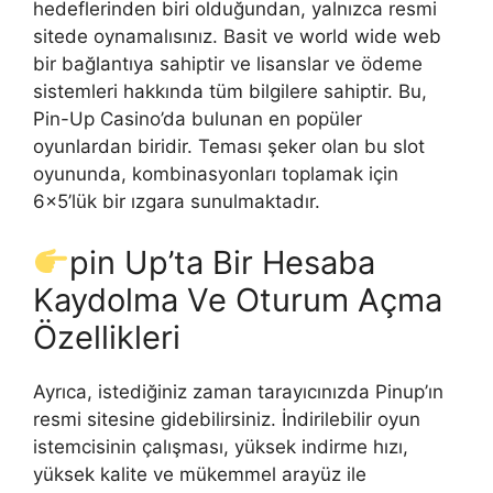
hedeflerinden biri olduğundan, yalnızca resmi
sitede oynamalısınız. Basit ve world wide web
bir bağlantıya sahiptir ve lisanslar ve ödeme
sistemleri hakkında tüm bilgilere sahiptir. Bu,
Pin-Up Casino’da bulunan en popüler
oyunlardan biridir. Teması şeker olan bu slot
oyununda, kombinasyonları toplamak için
6×5’lük bir ızgara sunulmaktadır.
pin Up’ta Bir Hesaba
Kaydolma Ve Oturum Açma
Özellikleri
Ayrıca, istediğiniz zaman tarayıcınızda Pinup’ın
resmi sitesine gidebilirsiniz. İndirilebilir oyun
istemcisinin çalışması, yüksek indirme hızı,
yüksek kalite ve mükemmel arayüz ile