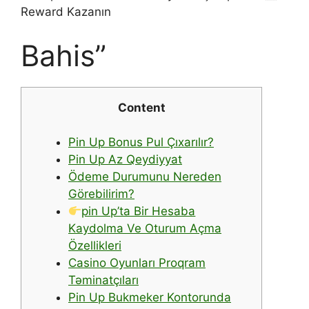
Reward Kazanın
Bahis”
Content
Pin Up Bonus Pul Çıxarılır?
Pin Up Az Qeydiyyat
Ödeme Durumunu Nereden
Görebilirim?
pin Up’ta Bir Hesaba
Kaydolma Ve Oturum Açma
Özellikleri
Casino Oyunları Proqram
Təminatçıları
Pin Up Bukmeker Kontorunda