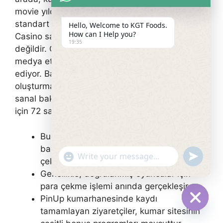
movie yıldızlarıyla ilgili olabilecek çok sayıda
standart dışı etkinlik sunulmaktadır. Pinup
Hello, Welcome to KGT Foods.
How can I Help you?
Casino sadece oyun makinelerine sahip bir vitrin
19:35
değildir. Operatör ayrıca spor etkinliklerine ve
medya etkinliklerine bahis kaydetmeyi teklif
ediyor. Bahis yapmak için başka bir hesap
oluşturmanız gerekmez. ● Nakit geri ödeme
sanal bakiyeye yatırılır ve bu bonusu kazanmak
için 72 saat verilir.
Bunlar çarpışma oyunları, slotlar, canlı
bayilerle lobiler, spor bahisleri ve
undefin
"+chaty_settings.lang.emoji_picker+"
WhatsApp Message
çekilişlerdir.
Genellikle, doğrulanmış oyuncular için
para çekme işlemi anında gerçekleşir.
PinUp kumarhanesinde kaydı
tamamlayan ziyaretçiler, kumar sitesinin
Hide c