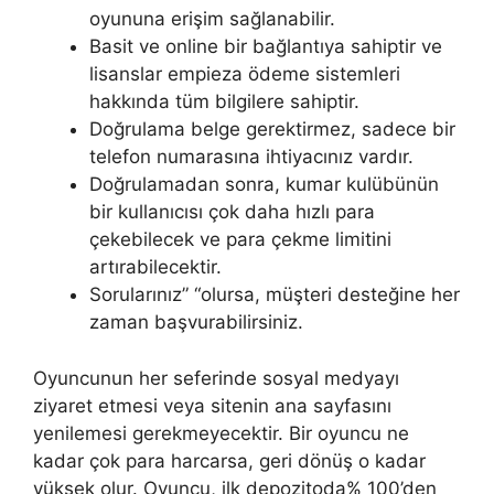
oyununa erişim sağlanabilir.
Basit ve online bir bağlantıya sahiptir ve
lisanslar empieza ödeme sistemleri
hakkında tüm bilgilere sahiptir.
Doğrulama belge gerektirmez, sadece bir
telefon numarasına ihtiyacınız vardır.
Doğrulamadan sonra, kumar kulübünün
bir kullanıcısı çok daha hızlı para
çekebilecek ve para çekme limitini
artırabilecektir.
Sorularınız” “olursa, müşteri desteğine her
zaman başvurabilirsiniz.
Oyuncunun her seferinde sosyal medyayı
ziyaret etmesi veya sitenin ana sayfasını
yenilemesi gerekmeyecektir. Bir oyuncu ne
kadar çok para harcarsa, geri dönüş o kadar
yüksek olur. Oyuncu, ilk depozitoda% 100’den