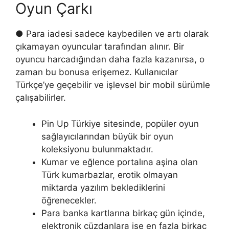
Oyun Çarkı
● Para iadesi sadece kaybedilen ve artı olarak
çıkamayan oyuncular tarafından alınır. Bir
oyuncu harcadığından daha fazla kazanırsa, o
zaman bu bonusa erişemez. Kullanıcılar
Türkçe’ye geçebilir ve işlevsel bir mobil sürümle
çalışabilirler.
Pin Up Türkiye sitesinde, popüler oyun
sağlayıcılarından büyük bir oyun
koleksiyonu bulunmaktadır.
Kumar ve eğlence portalına aşina olan
Türk kumarbazlar, erotik olmayan
miktarda yazılım beklediklerini
öğrenecekler.
Para banka kartlarına birkaç gün içinde,
elektronik cüzdanlara ise en fazla birkaç