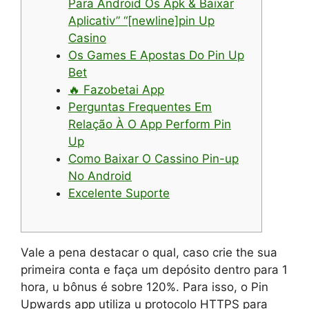
Para Android Os Apk & Baixar
Aplicativ” “[newline]pin Up
Casino
Os Games E Apostas Do Pin Up
Bet
🔥 Fazobetai App
Perguntas Frequentes Em
Relação À O App Perform Pin
Up
Como Baixar O Cassino Pin-up
No Android
Excelente Suporte
Vale a pena destacar o qual, caso crie the sua
primeira conta e faça um depósito dentro para 1
hora, u bônus é sobre 120%. Para isso, o Pin
Upwards app utiliza u protocolo HTTPS para