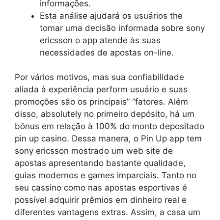
informações.
Esta análise ajudará os usuários the
tomar uma decisão informada sobre sony
ericsson o app atende às suas
necessidades de apostas on-line.
Por vários motivos, mas sua confiabilidade
aliada à experiência perform usuário e suas
promoções são os principais” “fatores. Além
disso, absolutely no primeiro depósito, há um
bônus em relação à 100% do monto depositado
pin up casino. Dessa manera, o Pin Up app tem
sony ericsson mostrado um web site de
apostas apresentando bastante qualidade,
guias modernos e games imparciais. Tanto no
seu cassino como nas apostas esportivas é
possível adquirir prêmios em dinheiro real e
diferentes vantagens extras. Assim, a casa um