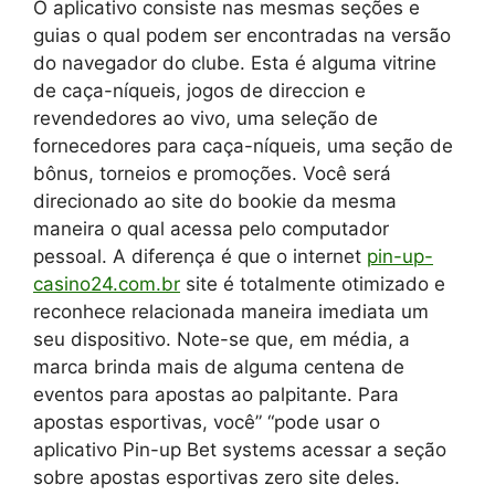
O aplicativo consiste nas mesmas seções e
guias o qual podem ser encontradas na versão
do navegador do clube. Esta é alguma vitrine
de caça-níqueis, jogos de direccion e
revendedores ao vivo, uma seleção de
fornecedores para caça-níqueis, uma seção de
bônus, torneios e promoções. Você será
direcionado ao site do bookie da mesma
maneira o qual acessa pelo computador
pessoal. A diferença é que o internet
pin-up-
casino24.com.br
site é totalmente otimizado e
reconhece relacionada maneira imediata um
seu dispositivo. Note-se que, em média, a
marca brinda mais de alguma centena de
eventos para apostas ao palpitante. Para
apostas esportivas, você” “pode usar o
aplicativo Pin-up Bet systems acessar a seção
sobre apostas esportivas zero site deles.