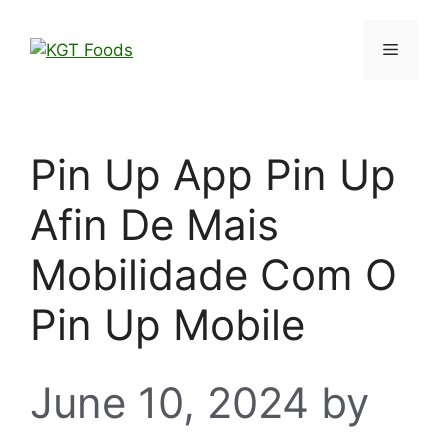
Pin Up App Pin Up
Afin De Mais
Mobilidade Com O
Pin Up Mobile
June 10, 2024
by