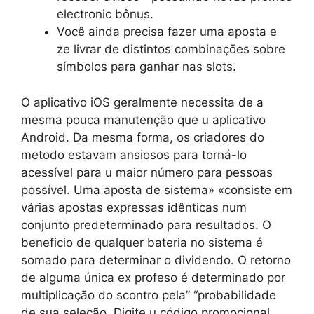
electronic bônus.
Você ainda precisa fazer uma aposta e
ze livrar de distintos combinações sobre
símbolos para ganhar nas slots.
O aplicativo iOS geralmente necessita de a
mesma pouca manutenção que u aplicativo
Android. Da mesma forma, os criadores do
metodo estavam ansiosos para torná-lo
acessível para u maior número para pessoas
possível. Uma aposta de sistema» «consiste em
várias apostas expressas idênticas num
conjunto predeterminado para resultados. O
beneficio de qualquer bateria no sistema é
somado para determinar o dividendo. O retorno
de alguma única ex profeso é determinado por
multiplicação do scontro pela” “probabilidade
de sua seleção. Digite u código promocional