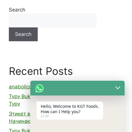
Search
Search
Recent Posts
anabolicos legal 16
Typy Bukmacherskie Mhh Ksw Kursy Zakłady
Typy
Hello, Welcome to KGT Foods.
How can I Help you?
Этикет в Казино Демо Игре для
21:33
Начинающих: Руководство
Typy Bukmacherskie Mhh Ksw Kursy Zakłady