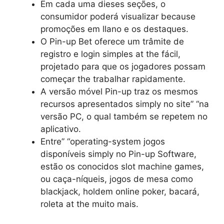
Em cada uma dieses seções, o
consumidor poderá visualizar because
promoções em llano e os destaques.
O Pin-up Bet oferece um trâmite de
registro e login simples at the fácil,
projetado para que os jogadores possam
começar the trabalhar rapidamente.
A versão móvel Pin-up traz os mesmos
recursos apresentados simply no site” “na
versão PC, o qual também se repetem no
aplicativo.
Entre” “operating-system jogos
disponíveis simply no Pin-up Software,
estão os conocidos slot machine games,
ou caça-níqueis, jogos de mesa como
blackjack, holdem online poker, bacará,
roleta at the muito mais.