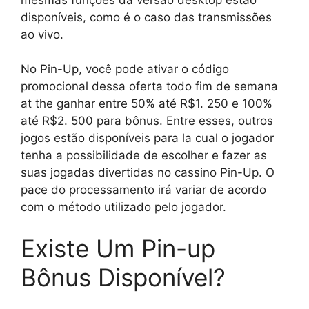
disponíveis, como é o caso das transmissões
ao vivo.
No Pin-Up, você pode ativar o código
promocional dessa oferta todo fim de semana
at the ganhar entre 50% até R$1. 250 e 100%
até R$2. 500 para bônus. Entre esses, outros
jogos estão disponíveis para la cual o jogador
tenha a possibilidade de escolher e fazer as
suas jogadas divertidas no cassino Pin-Up. O
pace do processamento irá variar de acordo
com o método utilizado pelo jogador.
Existe Um Pin-up
Bônus Disponível?