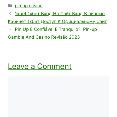
pin up casino
1xbet 1хбет Вход На Сайт Вход В личные
Кабинет 1хбет Доступ К Официальному Сайт
Pin Up É Confiável E Tranquilo? ️ Pin-up
Gamble And Casino Revisão 2023
Leave a Comment