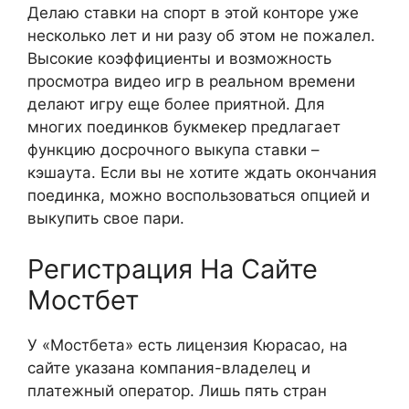
Делаю ставки на спорт в этой конторе уже
несколько лет и ни разу об этом не пожалел.
Высокие коэффициенты и возможность
просмотра видео игр в реальном времени
делают игру еще более приятной. Для
многих поединков букмекер предлагает
функцию досрочного выкупа ставки –
кэшаута. Если вы не хотите ждать окончания
поединка, можно воспользоваться опцией и
выкупить свое пари.
Регистрация На Сайте
Мостбет
У «Мостбета» есть лицензия Кюрасао, на
сайте указана компания-владелец и
платежный оператор. Лишь пять стран