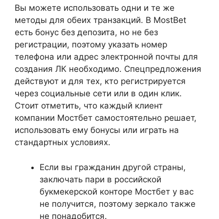
Вы можете использовать одни и те же
методы для обеих транзакций. В MostBet
есть бонус без депозита, но не без
регистрации, поэтому указать номер
телефона или адрес электронной почты для
создания ЛК необходимо. Спецпредложения
действуют и для тех, кто регистрируется
через социальные сети или в один клик.
Стоит отметить, что каждый клиент
компании Мостбет самостоятельно решает,
использовать ему бонусы или играть на
стандартных условиях.
Если вы гражданин другой страны,
заключать пари в российской
букмекерской конторе Мостбет у вас
не получится, поэтому зеркало также
не понадобится.