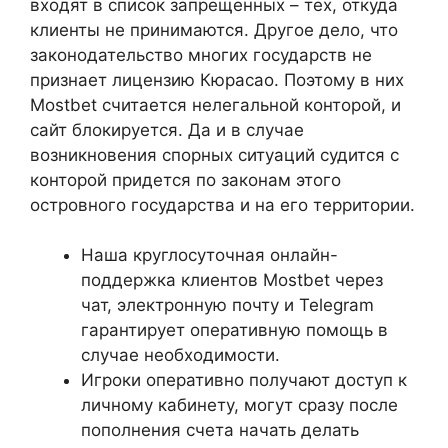
входят в список запрещенных – тех, откуда
клиенты не принимаются. Другое дело, что
законодательство многих государств не
признает лицензию Кюрасао. Поэтому в них
Mostbet считается нелегальной конторой, и
сайт блокируется. Да и в случае
возникновения спорных ситуаций судится с
конторой придется по законам этого
островного государства и на его территории.
Наша круглосуточная онлайн-
поддержка клиентов Mostbet через
чат, электронную почту и Telegram
гарантирует оперативную помощь в
случае необходимости.
Игроки оперативно получают доступ к
личному кабинету, могут сразу после
пополнения счета начать делать