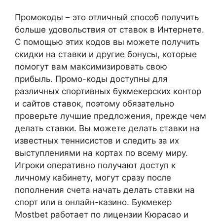
Промокоды – это отличный способ получить
больше удовольствия от ставок в Интернете.
С помощью этих кодов вы можете получить
скидки на ставки и другие бонусы, которые
помогут вам максимизировать свою
прибыль. Промо-коды доступны для
различных спортивных букмекерских контор
и сайтов ставок, поэтому обязательно
проверьте лучшие предложения, прежде чем
делать ставки. Вы можете делать ставки на
известных теннисистов и следить за их
выступлениями на кортах по всему миру.
Игроки оперативно получают доступ к
личному кабинету, могут сразу после
пополнения счета начать делать ставки на
спорт или в онлайн-казино. Букмекер
Mostbet работает по лицензии Кюрасао и