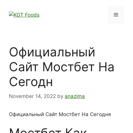
Официальный
Сайт Мостбет На
Сегодн
November 14, 2022
by
anazima
Официальный Сайт Мостбет На Сегодня
Мостбет Как