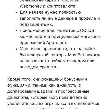
Webmoney и криптовалюта.
Для начала нужно полностью
заполнить личные данные в профиле и
подтвердить их.
Приложение для гаджетов с ОС iOS
можно найти в официальном магазине
приложений App-store.
Мне очень нравится то, что на сайте
букмекерской конторы MostBet никогда
не возникает проблем с вводом или
выводом средств.
Кроме того, они оснащены бонусными
функциями, такими как джекпоты с
долларовыми шарами и прогрессивные
джекпоты, которые могут значительно
увеличить ваш выигрыш. Если вы являетесь