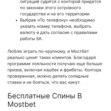
ситуаций судится с конторой придется
по законам этого островного
государства и на его территории.
Выбрав «По телефону» необходимо
указать номер телефона, выбрать
валюту и дать согласие с правилами
работы БК.
Люблю играть по-крупному, и Мостбет
реально ценит таких клиентов. Благодаря
программе лояльности получаю еще больше
призов, включая кэшбек и фрибеты. Контора
проверенная, можно делать солидные
ставки и не бояться, что вас кинут.
Бесплатные Спины В
Mostbet