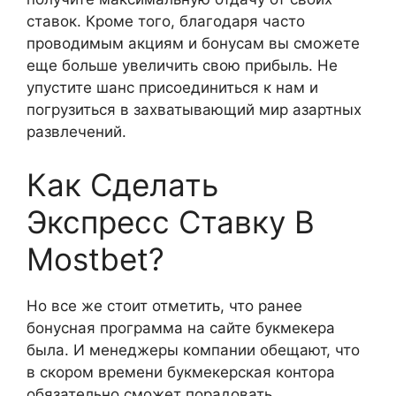
ставок. Кроме того, благодаря часто
проводимым акциям и бонусам вы сможете
еще больше увеличить свою прибыль. Не
упустите шанс присоединиться к нам и
погрузиться в захватывающий мир азартных
развлечений.
Как Сделать
Экспресс Ставку В
Mostbet?
Но все же стоит отметить, что ранее
бонусная программа на сайте букмекера
была. И менеджеры компании обещают, что
в скором времени букмекерская контора
обязательно сможет порадовать