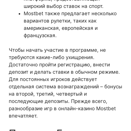
широкий выбор ставок на спорт.
Mostbet также предлагает несколько
вариантов рулетки, таких как
американская, европейская и
французская.
Чтобы начать участие в программе, не
требуются какие-либо ухищрения.
Достаточно пройти регистрацию, внести
депозит и делать ставки в обычном режиме.
Для постоянных игроков действует
отдельная система вознаграждений – бонусы
на второй, третий, четвертый и
последующие депозиты. Прежде всего,
разнообразие игр в онлайн-казино Mostbet
впечатляет.