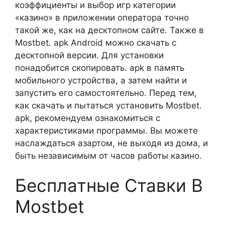
коэффициенты и выбор игр категории
«казино» в приложении оператора точно
такой же, как на десктопном сайте. Также в
Mostbet. apk Android можно скачать с
десктопной версии. Для установки
понадобится скопировать. apk в память
мобильного устройства, а затем найти и
запустить его самостоятельно. Перед тем,
как скачать и пытаться установить Mostbet.
apk, рекомендуем ознакомиться с
характеристиками программы. Вы можете
наслаждаться азартом, не выходя из дома, и
быть независимым от часов работы казино.
Бесплатные Ставки В
Mostbet