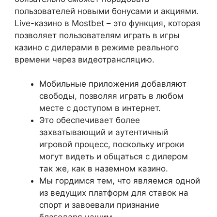
пользователей новыми бонусами и акциями.
Live-казино в Mostbet – это функция, которая
позволяет пользователям играть в игры
казино с дилерами в режиме реального
времени через видеотрансляцию.
Мобильные приложения добавляют
свободы, позволяя играть в любом
месте с доступом в интернет.
Это обеспечивает более
захватывающий и аутентичный
игровой процесс, поскольку игроки
могут видеть и общаться с дилером
так же, как в наземном казино.
Мы гордимся тем, что являемся одной
из ведущих платформ для ставок на
спорт и завоевали признание