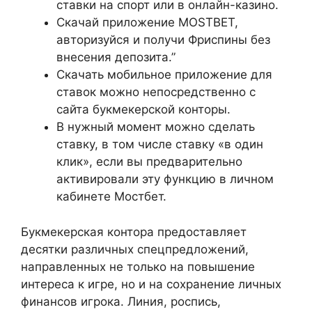
ставки на спорт или в онлайн-казино.
Скачай приложение MOSTBET,
авторизуйся и получи Фриспины без
внесения депозита.”
Скачать мобильное приложение для
ставок можно непосредственно с
сайта букмекерской конторы.
В нужный момент можно сделать
ставку, в том числе ставку «в один
клик», если вы предварительно
активировали эту функцию в личном
кабинете Мостбет.
Букмекерская контора предоставляет
десятки различных спецпредложений,
направленных не только на повышение
интереса к игре, но и на сохранение личных
финансов игрока. Линия, роспись,