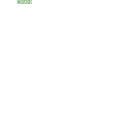
world!