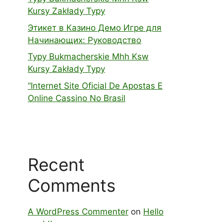
Kursy Zakłady Typy
Этикет в Казино Демо Игре для
Начинающих: Руководство
Typy Bukmacherskie Mhh Ksw
Kursy Zakłady Typy
“Internet Site Oficial De Apostas E
Online Cassino No Brasil
Recent
Comments
A WordPress Commenter
on
Hello