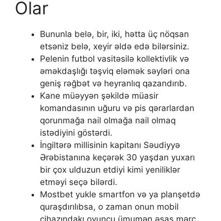
Olar
Bununla belə, bir, iki, hətta üç nöqsan
etsəniz belə, xeyir əldə edə bilərsiniz.
Pelenin futbol vasitəsilə kollektivlik və
əməkdaşlığı təşviq eləmək səyləri ona
geniş rəğbət və heyranlıq qazandırıb.
Kane müəyyən şəkildə müasir
komandasının uğuru və pis qərarlardan
qorunmağa nail olmağa nail olmaq
istədiyini göstərdi.
İngiltərə millisinin kapitanı Səudiyyə
Ərəbistanına keçərək 30 yaşdan yuxarı
bir çox ulduzun etdiyi kimi yeniliklər
etməyi seçə bilərdi.
Mostbet yukle smartfon və ya planşetdə
quraşdırılıbsa, o zaman onun mobil
cihazındakı oyunçu ümumən əsas mərc