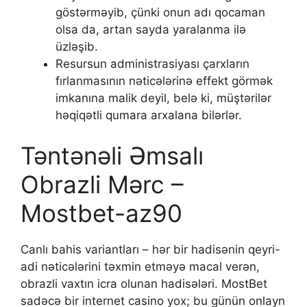
göstərməyib, çünki onun adı qocaman
olsa da, artan sayda yaralanma ilə
üzləşib.
Resursun administrasiyası çarxların
fırlanmasının nəticələrinə effekt görmək
imkanına malik deyil, belə ki, müştərilər
həqiqətli qumara arxalana bilərlər.
Təntənəli Əmsalı
Obrazli Mərc –
Mostbet-az90
Canlı bahis variantları – hər bir hadisənin qeyri-
adi nəticələrini təxmin etməyə macal verən,
obrazli vaxtın icra olunan hadisələri. MostBet
sadəcə bir internet casino yox; bu günün onlayn