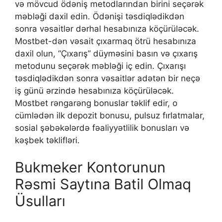
və mövcud ödəniş metodlarından birini seçərək
məbləği daxil edin. Ödənişi təsdiqlədikdən
sonra vəsaitlər dərhal hesabınıza köçürüləcək.
Mostbet-dən vəsait çıxarmaq ötrü hesabınıza
daxil olun, “Çıxarış” düyməsini basın və çıxarış
metodunu seçərək məbləği iç edin. Çıxarışı
təsdiqlədikdən sonra vəsaitlər adətən bir neçə
iş günü ərzində hesabınıza köçürüləcək.
Mostbet rəngarəng bonuslar təklif edir, o
cümlədən ilk depozit bonusu, pulsuz fırlatmalar,
sosial şəbəkələrdə fəaliyyətlilik bonusları və
kəşbek təklifləri.
Bukmeker Kontorunun
Rəsmi Saytına Batil Olmaq
Üsulları