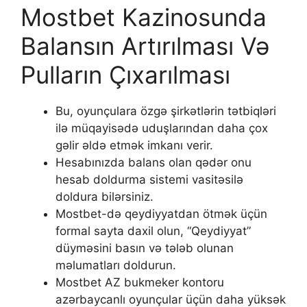
Mostbet Kazinosunda
Balansın Artırılması Və
Pulların Çıxarılması
Bu, oyunçulara özgə şirkətlərin tətbiqləri
ilə müqayisədə uduşlarından daha çox
gəlir əldə etmək imkanı verir.
Hesabınızda balans olan qədər onu
hesab doldurma sistemi vasitəsilə
doldura bilərsiniz.
Mostbet-də qeydiyyatdan ötmək üçün
formal sayta daxil olun, “Qeydiyyat”
düyməsini basın və tələb olunan
məlumatları doldurun.
Mostbet AZ bukmeker kontoru
azərbaycanlı oyunçular üçün daha yüksək