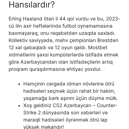
Hansılardır?
Erling Haaland ötən il 44 qol vurdu və bu, 2023-
cü ilin axir həftələrində futbol oynamamasına
baxmayaraq, onu rəqabətdən uzaqda saxladı.
Kollektiv səviyyədə, məhv çempionları Brestdən
12 xal qabaqladı və 12 oyun qaldı. Mostbet
xidmətlərini şəxsi kompüterlərdə istifadə etmək
görə Azərbaycandan olan istifadəçilərin artıq
proqram quraşdırmasına ehtiyac yoxdur.
Həmçinin cərgədə idman növlərinə ötrü
hadisələri seçmək üçün rahat bir hakim,
yaşamağa bərk aşırım üçün düymə mülk.
Xoş gəldiniz CS2 Azərbaycan – Counter-
Strike 2 dünyasında son xəbərləri və
maraqli hadisələri öyrənmək ötrü lap
yüksək məkandır!