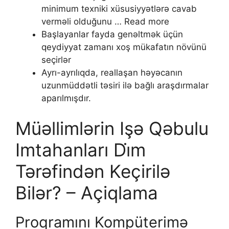
minimum texniki xüsusiyyətlərə cavab
verməli olduğunu … Read more
Başlayanlar fayda genəltmək üçün
qeydiyyat zamanı xoş mükafatın növünü
seçirlər
Ayrı-ayrılıqda, reallaşan həyəcanın
uzunmüddətli təsiri ilə bağlı araşdırmalar
aparılmışdır.
Müəllimlərin Işə Qəbulu
Imtahanları Di̇m
Tərəfindən Keçirilə
Bilər? – Açiqlama
Proqramını Kompüterimə