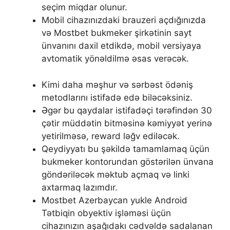
seçim miqdar olunur.
Mobil cihazınızdaki brauzeri açdığınızda
və Mostbet bukmeker şirkətinin sayt
ünvanını daxil etdikdə, mobil versiyaya
avtomatik yönəldilmə əsas verəcək.
Kimi daha məşhur və sərbəst ödəniş
metodlarını istifadə edə biləcəksiniz.
Əgər bu qaydalar istifadəçi tərəfindən 30
çətir müddətin bitməsinə kəmiyyət yerinə
yetirilməsə, reward ləğv ediləcək.
Qeydiyyatı bu şəkildə tamamlamaq üçün
bukmeker kontorundan göstərilən ünvana
göndəriləcək məktub açmaq və linki
axtarmaq lazımdır.
Mostbet Azerbaycan yukle Android
Tətbiqin obyektiv işləməsi üçün
cihazınızın aşağıdakı cədvəldə sadalanan