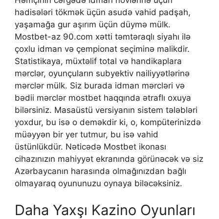
hadisələri tökmək üçün asudə vahid padşah,
yaşamağa gur aşırım üçün düymə mülk.
Mostbet-az 90.com xətti təmtəraqlı siyahı ilə
çoxlu idman və çempionat seçiminə malikdir.
Statistikaya, müxtəlif total və handikaplara
mərclər, oyunçuların subyektiv nailiyyətlərinə
mərclər mülk. Siz burada idman mərcləri və
bədii mərclər mostbet haqqında ətraflı oxuya
bilərsiniz. Masaüstü versiyanın sistem tələbləri
yoxdur, bu isə o deməkdir ki, o, kompüterinizdə
müəyyən bir yer tutmur, bu isə vahid
üstünlükdür. Nəticədə Mostbet ikonası
cihazınızın mahiyyət ekranında görünəcək və siz
Azərbaycanın harasında olmağınızdan bağlı
olmayaraq oyununuzu oynaya biləcəksiniz.
Daha Yaxşı Kazino Oyunları