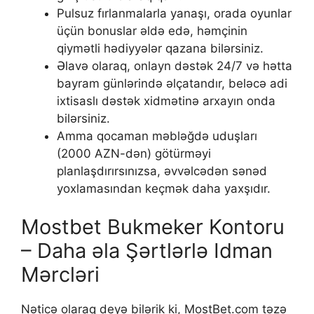
Pulsuz fırlanmalarla yanaşı, orada oyunlar
üçün bonuslar əldə edə, həmçinin
qiymətli hədiyyələr qazana bilərsiniz.
Əlavə olaraq, onlayn dəstək 24/7 və hətta
bayram günlərində əlçatandır, beləcə adi
ixtisaslı dəstək xidmətinə arxayın onda
bilərsiniz.
Amma qocaman məbləğdə uduşları
(2000 AZN-dən) götürməyi
planlaşdırırsınızsa, əvvəlcədən sənəd
yoxlamasından keçmək daha yaxşıdır.
Mostbet Bukmeker Kontoru
– Daha əla Şərtlərlə Idman
Mərcləri
Nəticə olaraq deyə bilərik ki, MostBet.com təzə