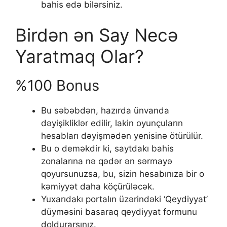
bahis edə bilərsiniz.
Birdən ən Say Necə
Yaratmaq Olar?
%100 Bonus
Bu səbəbdən, hazırda ünvanda
dəyişikliklər edilir, lakin oyunçuların
hesabları dəyişmədən yenisinə ötürülür.
Bu o deməkdir ki, saytdakı bahis
zonalarına nə qədər ən sərmayə
qoyursunuzsa, bu, sizin hesabınıza bir o
kəmiyyət daha köçürüləcək.
Yuxarıdakı portalın üzərindəki ‘Qeydiyyat’
düyməsini basaraq qeydiyyat formunu
doldurarsınız.