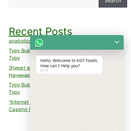
Search
Recent Posts
anabolicos legal 16
Typy Bukmacherskie Mhh Ksw Kursy Zakłady
Typy
Hello, Welcome to KGT Foods.
How can I Help you?
Этикет в Казино Демо Игре для
02:10
Начинающих: Руководство
Typy Bukmacherskie Mhh Ksw Kursy Zakłady
Typy
“Internet Site Oficial De Apostas E Online
Cassino No Brasil