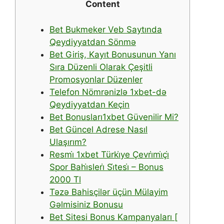
Content
Bet Bukmeker Veb Saytında
Qeydiyyatdan Sönmə
Bet Giriş, Kayıt Bonusunun Yanı
Sıra Düzenli Olarak Çeşitli
Promosyonlar Düzenler
Telefon Nömrənizlə 1xbet-də
Qeydiyyatdan Keçin
Bet Bonusları1xbet Güvenilir Mi?
Bet Güncel Adrese Nasıl
Ulaşırım?
Resmi̇ 1xbet Türki̇ye Çevri̇mi̇çi̇
Spor Bahi̇sleri̇ Si̇tesi̇ – Bonus
2000 Tl
Təzə Bahisçilər üçün Mülayim
Gəlmisiniz Bonusu
Bet Sitesi Bonus Kampanyaları [