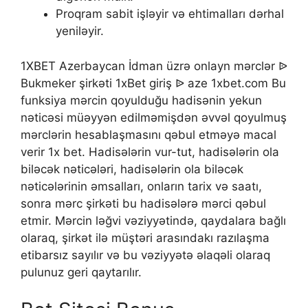
Proqram sabit işləyir və ehtimalları dərhal
yeniləyir.
1XBET Azerbaycan İdman üzrə onlayn mərclər ᐉ
Bukmeker şirkəti 1xBet giriş ᐉ aze 1xbet.com Bu
funksiya mərcin qoyulduğu hadisənin yekun
nəticəsi müəyyən edilməmişdən əvvəl qoyulmuş
mərclərin hesablaşmasını qəbul etməyə macal
verir 1x bet. Hadisələrin vur-tut, hadisələrin ola
biləcək nəticələri, hadisələrin ola biləcək
nəticələrinin əmsalları, onların tarix və saatı,
sonra mərc şirkəti bu hadisələrə mərci qəbul
etmir. Mərcin ləğvi vəziyyətində, qaydalara bağlı
olaraq, şirkət ilə müştəri arasındakı razılaşma
etibarsız sayılır və bu vəziyyətə əlaqəli olaraq
pulunuz geri qaytarılır.