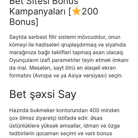
Bet Sitesi Bonus
Kampanyaları [
200
Bonus]
Saytda sərbəst filtr sistemi mövcuddur, onun
köməyi ilə hadisələri qruplaşdırmaq və siyahıda
marağınıza bağlı təklifləri tapmaq asan olacaq.
Oyunçuların izafi parametrlər təyin etmək imkanı
da mal. Məsələn, sayt ötrü ən əlaqəli ekran
formatını (Avropa və ya Asiya versiyası) seçin.
Bet şəxsi Say
Hazırda bukmeker kontorundan 400 mindən
çox ölməz ziyarətçi istifadə edir. Əsas
üstünlüklərə yüksək əmsallar, idman və özgə
tədbirlərin qocaman seçimi və varlı bonus