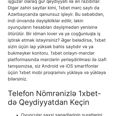
işgüzar olaraq gur qeydiyyatı ilə ən razıdırlar.
Digər zahiri saytlar kimi, 1xbet mərc saytı da
Azərbaycanda qanunsuz işləyir. Bu səbəbdən,
indi ünvanda dəyişikliklər edilir, lakin
oyunçuların hesabları dəyişmədən yenisinə
ötürülür. Bir idman lover və ya coşğunluqla iş
iştirak etmək istəyirsiniz? Əgər belədirsə, 1xbet
sizin üçün lap yüksək bahis saytıdır və ya
bukmеykеr kontoru. 1xbet onlayn-mərclər
platformasında mərclərin yerləşdirilməsi ilə izafi
tanışsınızsa, siz Android və iOS smartfonlar
üçün 1xbet mobi proqramını yükləyə və yükləyə
bilərsiniz.
Telefon Nömrənizlə 1xbet-
də Qeydiyyatdan Keçin
Oyunçular şəxsi sənədlərinin surətlərini