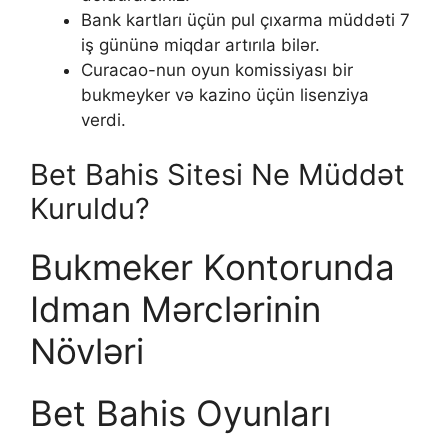
Bank kartları üçün pul çıxarma müddəti 7
iş gününə miqdar artırıla bilər.
Curacao-nun oyun komissiyası bir
bukmeyker və kazino üçün lisenziya
verdi.
Bet Bahis Sitesi Ne Müddət
Kuruldu?
Bukmeker Kontorunda
Idman Mərclərinin
Növləri
Bet Bahis Oyunları