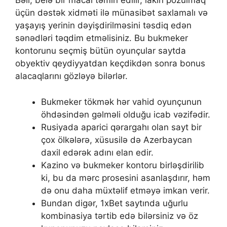
Bəli, belə bir macal təmin edilir, lakin pozulmaq
üçün dəstək xidməti ilə münasibət saxlamalı və
yaşayış yerinin dəyişdirilməsini təsdiq edən
sənədləri təqdim etməlisiniz. Bu bukmeker
kontorunu seçmiş bütün oyunçular saytda
obyektiv qeydiyyatdan keçdikdən sonra bonus
alacaqlarını gözləyə bilərlər.
Bukmeker tökmək hər vahid oyunçunun
öhdəsindən gəlməli olduğu icab vəzifədir.
Rusiyada aparici qərargahı olan sayt bir
çox ölkələrə, xüsusilə də Azerbaycan
daxil edərək adını elan edir.
Kazino və bukmeker kontoru birləşdirilib
ki, bu da mərc prosesini asanlaşdırır, həm
də onu daha müxtəlif etməyə imkan verir.
Bundan digər, 1xBet saytında uğurlu
kombinasiya tərtib edə bilərsiniz və öz