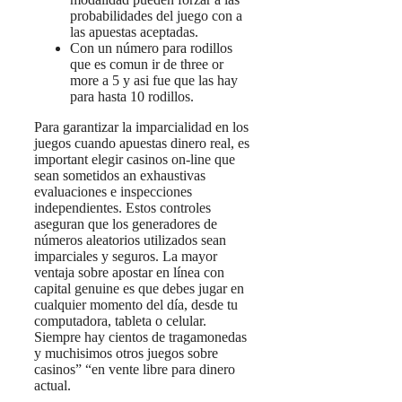
probabilidades del juego con a
las apuestas aceptadas.
Con un número para rodillos
que es comun ir de three or
more a 5 y asi fue que las hay
para hasta 10 rodillos.
Para garantizar la imparcialidad en los
juegos cuando apuestas dinero real, es
important elegir casinos on-line que
sean sometidos an exhaustivas
evaluaciones e inspecciones
independientes. Estos controles
aseguran que los generadores de
números aleatorios utilizados sean
imparciales y seguros. La mayor
ventaja sobre apostar en línea con
capital genuine es que debes jugar en
cualquier momento del día, desde tu
computadora, tableta o celular.
Siempre hay cientos de tragamonedas
y muchisimos otros juegos sobre
casinos” “en vente libre para dinero
actual.