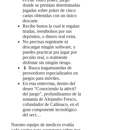
donde se premian determinadas
jugadas sobre poker de cinco
cartas obtenidas con un único
descarte.
Recibe bonos la cual te regalan
tiradas, reembolsos por sus
depósitos, o dinero real extra.
No precisas registrarte ni
descargar ningún software, y
puedes practicar pra jugar por
peculio real, o realmente
disfrutar sin ningún riesgo.
📱 Busca tragamonedas de
proveedores especializados en
juegos para móviles.
En esta entrevista, dentro del
deseo “Conociendo la attivit?
del juego”, profundizamos de la
somanta de Alejandro Fresco,
cofundador de Calímaco, en el
gran componente tecnológico
del sect…
Nuestro equipo de medicos evalúa
cada casino para asegurarse sobre que