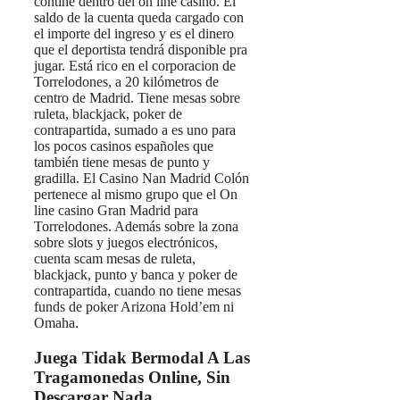
contine dentro del on line casino. El
saldo de la cuenta queda cargado con
el importe del ingreso y es el dinero
que el deportista tendrá disponible pra
jugar. Está rico en el corporacion de
Torrelodones, a 20 kilómetros de
centro de Madrid. Tiene mesas sobre
ruleta, blackjack, poker de
contrapartida, sumado a es uno para
los pocos casinos españoles que
también tiene mesas de punto y
gradilla. El Casino Nan Madrid Colón
pertenece al mismo grupo que el On
line casino Gran Madrid para
Torrelodones. Además sobre la zona
sobre slots y juegos electrónicos,
cuenta scam mesas de ruleta,
blackjack, punto y banca y poker de
contrapartida, cuando no tiene mesas
funds de poker Arizona Hold’em ni
Omaha.
Juega Tidak Bermodal A Las
Tragamonedas Online, Sin
Descargar Nada