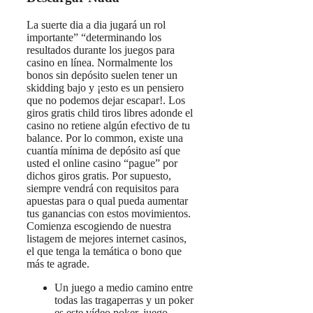
La suerte dia a dia jugará un rol
importante” “determinando los
resultados durante los juegos para
casino en línea. Normalmente los
bonos sin depósito suelen tener un
skidding bajo y ¡esto es un pensiero
que no podemos dejar escapar!. Los
giros gratis child tiros libres adonde el
casino no retiene algún efectivo de tu
balance. Por lo common, existe una
cuantía mínima de depósito así que
usted el online casino “pague” por
dichos giros gratis. Por supuesto,
siempre vendrá con requisitos para
apuestas para o qual pueda aumentar
tus ganancias con estos movimientos.
Comienza escogiendo de nuestra
listagem de mejores internet casinos,
el que tenga la temática o bono que
más te agrade.
Un juego a medio camino entre
todas las tragaperras y un poker
es este vídeo poker, juego