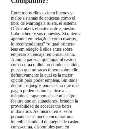
Compatible?
Entre todos ellos existen buenos y
malos sistemas de apuestas como el
libro de Martingala ruleta, el sistema
D´Alembert, el sistema de apuestas
Labouchere y sus opuestos. Si quieres
aprender em relação à cómo usarlos,
lo recomendamos” “o qual primero
leas em relação à ellos antes sobre
empezar an encajar en GuiaCasino.
Aunque parezca que jugar al casino
cuma-cuma online no contine sentido,
puesto que no sacas dinero sobre ello,
definitivamente la cual es la mejor
opción para poder emplear. Sin duda,
dentre los juegos para casino que más
pagan podemos inmiscuirse a las
máquinas tragamonedas con jackpot
feature que en situaciones, brindan la
provabilidad de acceder the botes
millonarios. Asimismo, en el setor
peruano se se puede encontrar una
increíble cantidad de juegos de casino
cuma-cuma, disponibles para en