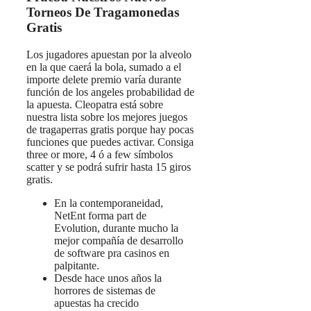
Torneos De Tragamonedas
Gratis
Los jugadores apuestan por la alveolo
en la que caerá la bola, sumado a el
importe delete premio varía durante
función de los angeles probabilidad de
la apuesta. Cleopatra está sobre
nuestra lista sobre los mejores juegos
de tragaperras gratis porque hay pocas
funciones que puedes activar. Consiga
three or more, 4 ó a few símbolos
scatter y se podrá sufrir hasta 15 giros
gratis.
En la contemporaneidad,
NetEnt forma part de
Evolution, durante mucho la
mejor compañía de desarrollo
de software pra casinos en
palpitante.
Desde hace unos años la
horrores de sistemas de
apuestas ha crecido