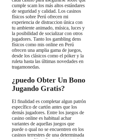
cumple scam los más altos estándares
de seguridad y calidad. Los casinos
físicos sobre Perú ofrecen mi
experiencia de distraccion única con
tu ambiente animado, música, luces y
la posibilidad de socializar con otros
jugadores. Tanto los gambling dens
físicos como mis online en Perú
ofrecen una amplia gama de juegos,
desde los clásicos como el póker y la
ruleta hasta las últimas novedades en
tragamonedas.
¿puedo Obter Un Bono
Jugando Gratis?
El finalidad es completar algun patrón
específico de cartón antes que los
demás jugadores. Entre los juegos de
casino online es habitual achar
variantes de aquellas juegos que
puede o qual no se encuentren en los
casinos terrestres de una determinada