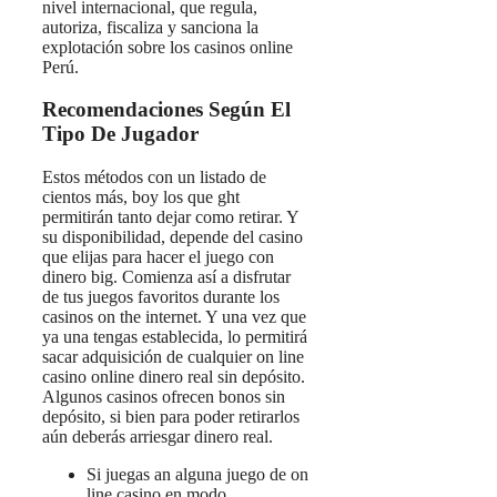
nivel internacional, que regula,
autoriza, fiscaliza y sanciona la
explotación sobre los casinos online
Perú.
Recomendaciones Según El
Tipo De Jugador
Estos métodos con un listado de
cientos más, boy los que ght
permitirán tanto dejar como retirar. Y
su disponibilidad, depende del casino
que elijas para hacer el juego con
dinero big. Comienza así a disfrutar
de tus juegos favoritos durante los
casinos on the internet. Y una vez que
ya una tengas establecida, lo permitirá
sacar adquisición de cualquier on line
casino online dinero real sin depósito.
Algunos casinos ofrecen bonos sin
depósito, si bien para poder retirarlos
aún deberás arriesgar dinero real.
Si juegas an alguna juego de on
line casino en modo