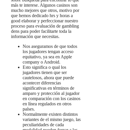
más te interese. Algunos casinos son
mucho mejores que otros, motivo por
que hemos dedicado hrs y horas a
good elaborar y perfeccionar nuestro
proceso para evaluación de gambling
dens para poder facilitarte toda la
información que necesitas.
Nos aseguramos de que todos
los jugadores tengan acceso
equitativo, ya sea en Apple
company o Android.
Esto significa o qual los
jugadores tienen que ser
cautelosos, ahora que puede
acontecer diferencias
significativas en términos de
amparo y protección al jugador
en comparación con los casinos
en línea regulados en otros
países.
Normalmente existen distintos
variantes de el mismo juego, las
peculiaridades de cada
modalidad pueden forzar a las