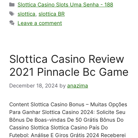
Slottica Casino Slots Uma Senha - 188
slottica
,
slottica BR
Leave a comment
Slottica Casino Review
2021 Pinnacle Bc Game
December 18, 2024
by
anazima
Content Slottica Casino Bonus – Muitas Opções
Para Ganhar Slottica Casino 2024: Solicite Seu
Bônus De Boas-vindas De 50 Grátis Bônus Do
Саssіnо Slottica Slottica Casino País Do
Futebol: Análise E Giros Grátis 2024 Receberei