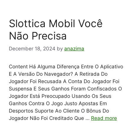
Slottica Mobil Você
Não Precisa
December 18, 2024
by
anazima
Content Há Alguma Diferença Entre O Aplicativo
E A Versão Do Navegador? A Retirada Do
Jogador Foi Recusada A Conta Do Jogador Foi
Suspensa E Seus Ganhos Foram Confiscados O
Jogador Está Preocupado Usando Os Seus
Ganhos Contra O Jogo Justo Apostas Em
Desportos Suporte Ao Cliente O Bônus Do
Jogador Não Foi Creditado Que …
Read more