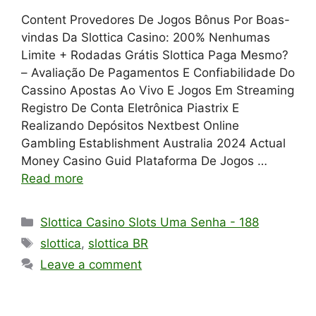
Content Provedores De Jogos Bônus Por Boas-
vindas Da Slottica Casino: 200% Nenhumas
Limite + Rodadas Grátis Slottica Paga Mesmo?
– Avaliação De Pagamentos E Confiabilidade Do
Cassino Apostas Ao Vivo E Jogos Em Streaming
Registro De Conta Eletrônica Piastrix E
Realizando Depósitos Nextbest Online
Gambling Establishment Australia 2024 Actual
Money Casino Guid Plataforma De Jogos …
Read more
Slottica Casino Slots Uma Senha - 188
slottica
,
slottica BR
Leave a comment