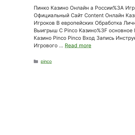
Пинко Казино Онлайн а России%3A Игра
Официальный Сайт Content Онлайн Каз
Игроков В европейских Обработка Лич
Выигрыш С Pinco Казино%3F основное 
Казино Pinco Pinco Вход Запись Инстр
Игрового …
Read more
pinco