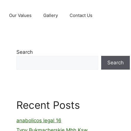
Our Values
Gallery
Contact Us
Search
Search
Recent Posts
anabolicos legal 16
Typy Bukmacherskie Mhh Ksw