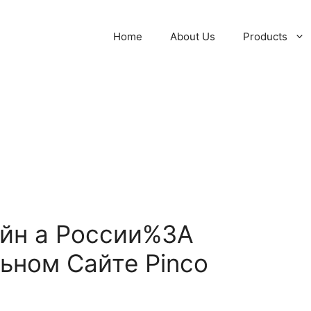
Home
About Us
Products
айн а России%3A
ьном Сайте Pinco