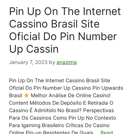
Pin Up On The Internet
Cassino Brasil Site
Oficial Do Pin Number
Up Cassin
January 7, 2023
by
anazima
Pin Up On The Internet Cassino Brasil Site
Oficial Do Pin Number Up Cassino Pin Upwards
Brasil
Melhor Análise De Online Casino!
Content Métodos De Depósito E Retirada O
Cassino É Admitido No Brasil? Perspectivas
Para Os Cassinos Como Pin Up No Contexto
Para Igaming Brasileiro Críticas Do Casino
Online Pin-up Residentes De Quais …
Read