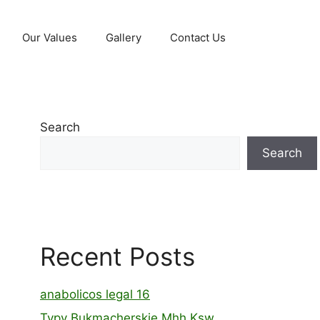
Our Values
Gallery
Contact Us
Search
Search
Recent Posts
anabolicos legal 16
Typy Bukmacherskie Mhh Ksw