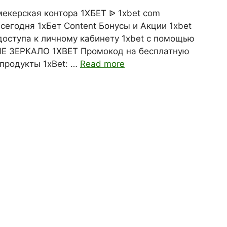
мекерская контора 1ХБЕТ ᐉ 1xbet com
сегодня 1хБет Content Бонусы и Акции 1xbet
доступа к личному кабинету 1xbet с помощью
 ЗЕРКАЛО 1XBET Промокод на бесплатную
 продукты 1xBet: …
Read more