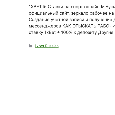
1XBET ᐉ Ставки на спорт онлайн ᐉ Бук
официальный сайт, зеркало рабочее на 
Создание учетной записи и получение 
мессенджеров КАК ОТЫСКАТЬ РАБОЧИЕ
ставку 1xBet + 100% к депозиту Другие
1xbet Russian