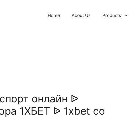
Home
About Us
Products
 спорт онлайн ᐉ
ора 1ХБЕТ ᐉ 1xbet co