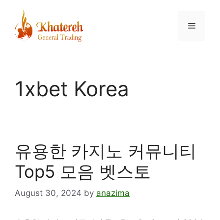
1xbet Korea
유용한 카지노 커뮤니티
Top5 모음 벳스토
August 30, 2024
by
anazima