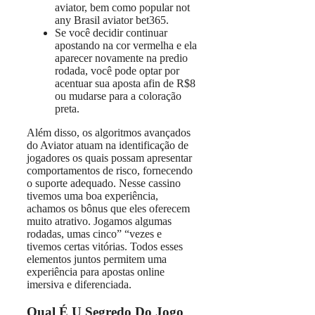
aviator, bem como popular not
any Brasil aviator bet365.
Se você decidir continuar
apostando na cor vermelha e ela
aparecer novamente na predio
rodada, você pode optar por
acentuar sua aposta afin de R$8
ou mudarse para a coloração
preta.
Além disso, os algoritmos avançados
do Aviator atuam na identificação de
jogadores os quais possam apresentar
comportamentos de risco, fornecendo
o suporte adequado. Nesse cassino
tivemos uma boa experiência,
achamos os bônus que eles oferecem
muito atrativo. Jogamos algumas
rodadas, umas cinco” “vezes e
tivemos certas vitórias. Todos esses
elementos juntos permitem uma
experiência para apostas online
imersiva e diferenciada.
Qual É U Segredo Do Jogo