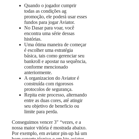
Quando o jogador cumprir
todas as condições ag
promoção, ele poderá usar esses
fundos para jogar Aviator.
No Dasar para voar, você
encontra uma série dessas
histórias.
Uma ótima maneira de começar
é escolher uma estratégia
básica, tais como gerenciar seu
bankroll e apostar na sequência,
conforme mencionado
anteriormente.
A organizacion do Aviator é
construída com rigorosos
protocolos de segurança.
Repita este processo, alternando
entre as duas cores, até atingir
seu objetivo de beneficio ou
limite para perda.
Conseguimos vencer 3″ “vezes, e a
nossa maior vitória é mostrada abaixo.
Por exemplo, em aviator pin-up há um
bom suporte técnico e em kto aviator