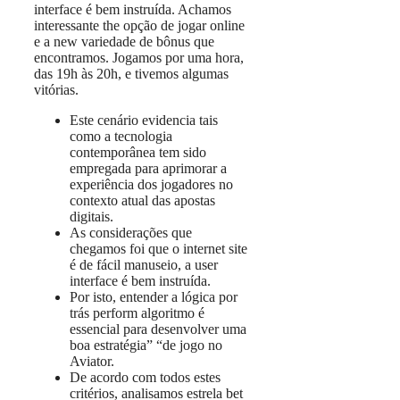
interface é bem instruída. Achamos
interessante the opção de jogar online
e a new variedade de bônus que
encontramos. Jogamos por uma hora,
das 19h às 20h, e tivemos algumas
vitórias.
Este cenário evidencia tais
como a tecnologia
contemporânea tem sido
empregada para aprimorar a
experiência dos jogadores no
contexto atual das apostas
digitais.
As considerações que
chegamos foi que o internet site
é de fácil manuseio, a user
interface é bem instruída.
Por isto, entender a lógica por
trás perform algoritmo é
essencial para desenvolver uma
boa estratégia” “de jogo no
Aviator.
De acordo com todos estes
critérios, analisamos estrela bet