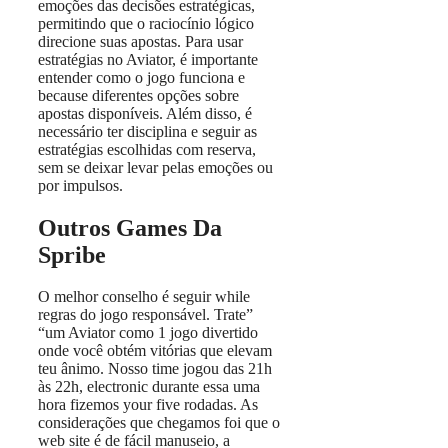
emoções das decisões estratégicas,
permitindo que o raciocínio lógico
direcione suas apostas. Para usar
estratégias no Aviator, é importante
entender como o jogo funciona e
because diferentes opções sobre
apostas disponíveis. Além disso, é
necessário ter disciplina e seguir as
estratégias escolhidas com reserva,
sem se deixar levar pelas emoções ou
por impulsos.
Outros Games Da
Spribe
O melhor conselho é seguir while
regras do jogo responsável. Trate”
“um Aviator como 1 jogo divertido
onde você obtém vitórias que elevam
teu ânimo. Nosso time jogou das 21h
às 22h, electronic durante essa uma
hora fizemos your five rodadas. As
considerações que chegamos foi que o
web site é de fácil manuseio, a