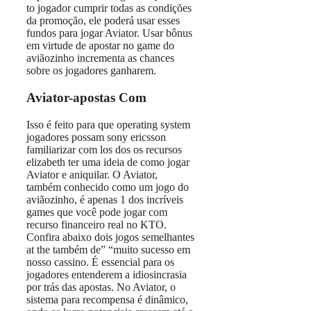
to jogador cumprir todas as condições
da promoção, ele poderá usar esses
fundos para jogar Aviator. Usar bônus
em virtude de apostar no game do
aviãozinho incrementa as chances
sobre os jogadores ganharem.
Aviator-apostas Com
Isso é feito para que operating system
jogadores possam sony ericsson
familiarizar com los dos os recursos
elizabeth ter uma ideia de como jogar
Aviator e aniquilar. O Aviator,
também conhecido como um jogo do
aviãozinho, é apenas 1 dos incríveis
games que você pode jogar com
recurso financeiro real no KTO.
Confira abaixo dois jogos semelhantes
at the também de” “muito sucesso em
nosso cassino. É essencial para os
jogadores entenderem a idiosincrasia
por trás das apostas. No Aviator, o
sistema para recompensa é dinâmico,