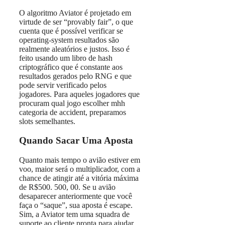
O algoritmo Aviator é projetado em
virtude de ser “provably fair”, o que
cuenta que é possível verificar se
operating-system resultados são
realmente aleatórios e justos. Isso é
feito usando um libro de hash
criptográfico que é constante aos
resultados gerados pelo RNG e que
pode servir verificado pelos
jogadores. Para aqueles jogadores que
procuram qual jogo escolher mhh
categoria de accident, preparamos
slots semelhantes.
Quando Sacar Uma Aposta
Quanto mais tempo o avião estiver em
voo, maior será o multiplicador, com a
chance de atingir até a vitória máxima
de R$500. 500, 00. Se u avião
desaparecer anteriormente que você
faça o “saque”, sua aposta é escape.
Sim, a Aviator tem uma squadra de
suporte ao cliente pronta para ajudar