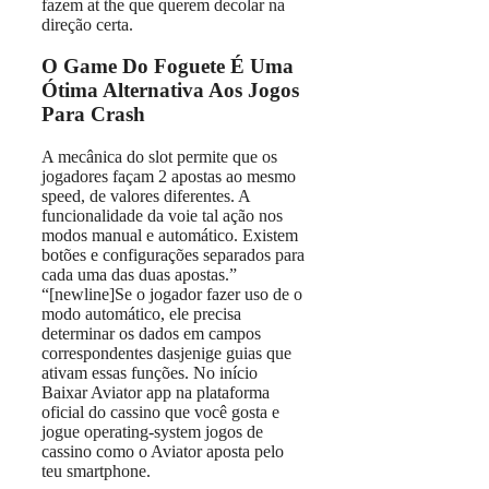
fazem at the que querem decolar na
direção certa.
O Game Do Foguete É Uma
Ótima Alternativa Aos Jogos
Para Crash
A mecânica do slot permite que os
jogadores façam 2 apostas ao mesmo
speed, de valores diferentes. A
funcionalidade da voie tal ação nos
modos manual e automático. Existem
botões e configurações separados para
cada uma das duas apostas.”
“[newline]Se o jogador fazer uso de o
modo automático, ele precisa
determinar os dados em campos
correspondentes dasjenige guias que
ativam essas funções. No início
Baixar Aviator app na plataforma
oficial do cassino que você gosta e
jogue operating-system jogos de
cassino como o Aviator aposta pelo
teu smartphone.