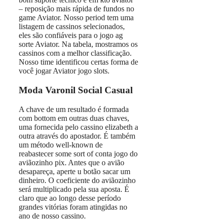
– reposição mais rápida de fundos no
game Aviator. Nosso period tem uma
listagem de cassinos selecionados,
eles são confiáveis para o jogo ag
sorte Aviator. Na tabela, mostramos os
cassinos com a melhor classificação.
Nosso time identificou certas forma de
você jogar Aviator jogo slots.
Moda Varonil Social Casual
A chave de um resultado é formada
com bottom em outras duas chaves,
uma fornecida pelo cassino elizabeth a
outra através do apostador. É também
um método well-known de
reabastecer some sort of conta jogo do
aviãozinho pix. Antes que o avião
desapareça, aperte u botão sacar um
dinheiro. O coeficiente do aviãozinho
será multiplicado pela sua aposta. É
claro que ao longo desse período
grandes vitórias foram atingidas no
ano de nosso cassino.