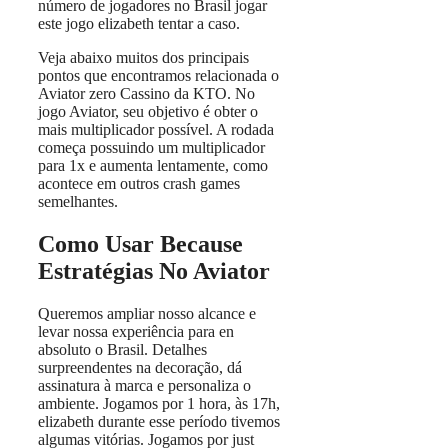
número de jogadores no Brasil jogar
este jogo elizabeth tentar a caso.
Veja abaixo muitos dos principais
pontos que encontramos relacionada o
Aviator zero Cassino da KTO. No
jogo Aviator, seu objetivo é obter o
mais multiplicador possível. A rodada
começa possuindo um multiplicador
para 1x e aumenta lentamente, como
acontece em outros crash games
semelhantes.
Como Usar Because
Estratégias No Aviator
Queremos ampliar nosso alcance e
levar nossa experiência para en
absoluto o Brasil. Detalhes
surpreendentes na decoração, dá
assinatura à marca e personaliza o
ambiente. Jogamos por 1 hora, às 17h,
elizabeth durante esse período tivemos
algumas vitórias. Jogamos por just