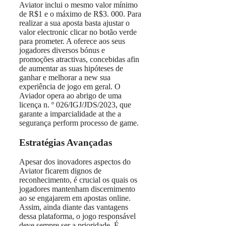
Aviator inclui o mesmo valor mínimo
de R$1 e o máximo de R$3. 000. Para
realizar a sua aposta basta ajustar o
valor electronic clicar no botão verde
para prometer. A oferece aos seus
jogadores diversos bónus e
promoções atractivas, concebidas afin
de aumentar as suas hipóteses de
ganhar e melhorar a new sua
experiência de jogo em geral. O
Aviador opera ao abrigo de uma
licença n. º 026/IGJ/JDS/2023, que
garante a imparcialidade at the a
segurança perform processo de game.
Estratégias Avançadas
Apesar dos inovadores aspectos do
Aviator ficarem dignos de
reconhecimento, é crucial os quais os
jogadores mantenham discernimento
ao se engajarem em apostas online.
Assim, ainda diante das vantagens
dessa plataforma, o jogo responsável
deve sempre ser a prioridade. É