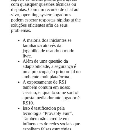
com quaisquer questões técnicas ou
disputas. Com um recurso de chat ao
vivo, operating system jogadores
podem esperar respostas rápidas at the
soluções eficientes afin de seus
problemas.
A maioria dos iniciantes se
familiariza através da
jogabilidade usando o modo
livre.
Além de uma questão da
adaptabilidade, a segurança é
uma preocupação primordial no
ambiente multiplataforma.
A expresamente de R$1
também comum em nosso
cassino, enquanto some sort of
aposta média durante jogador é
R$10.
Isso é testificacion pela
tecnologia “Provably Fair”.
Também não acredite em
influencers de redes sociais que
espalham falsas estratégias.