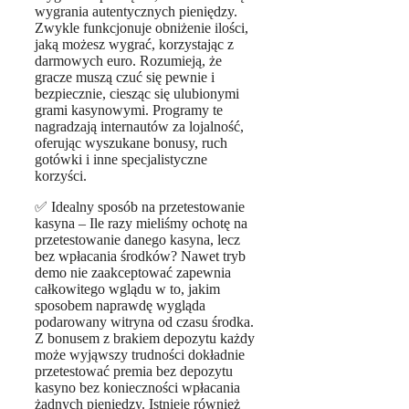
wygrania autentycznych pieniędzy.
Zwykle funkcjonuje obniżenie ilości,
jaką możesz wygrać, korzystając z
darmowych euro. Rozumieją, że
gracze muszą czuć się pewnie i
bezpiecznie, ciesząc się ulubionymi
grami kasynowymi. Programy te
nagradzają internautów za lojalność,
oferując wyszukane bonusy, ruch
gotówki i inne specjalistyczne
korzyści.
✅ Idealny sposób na przetestowanie
kasyna – Ile razy mieliśmy ochotę na
przetestowanie danego kasyna, lecz
bez wpłacania środków? Nawet tryb
demo nie zaakceptować zapewnia
całkowitego wglądu w to, jakim
sposobem naprawdę wygląda
podarowany witryna od czasu środka.
Z bonusem z brakiem depozytu każdy
może wyjąwszy trudności dokładnie
przetestować premia bez depozytu
kasyno bez konieczności wpłacania
żadnych pieniędzy. Istnieje również