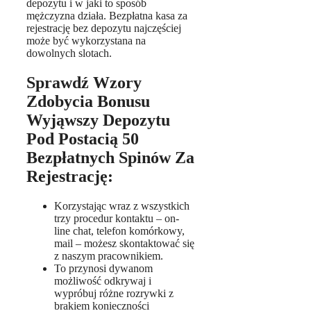
depozytu i w jaki to sposób
mężczyzna działa. Bezpłatna kasa za
rejestrację bez depozytu najczęściej
może być wykorzystana na
dowolnych slotach.
Sprawdź Wzory
Zdobycia Bonusu
Wyjąwszy Depozytu
Pod Postacią 50
Bezpłatnych Spinów Za
Rejestrację:
Korzystając wraz z wszystkich
trzy procedur kontaktu – on-
line chat, telefon komórkowy,
mail – możesz skontaktować się
z naszym pracownikiem.
To przynosi dywanom
możliwość odkrywaj i
wypróbuj różne rozrywki z
brakiem konieczności