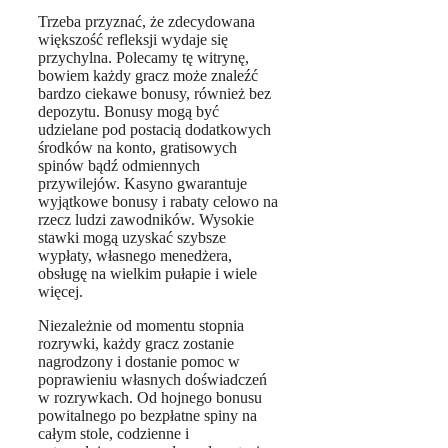
Trzeba przyznać, że zdecydowana
większość refleksji wydaje się
przychylna. Polecamy tę witrynę,
bowiem każdy gracz może znaleźć
bardzo ciekawe bonusy, również bez
depozytu. Bonusy mogą być
udzielane pod postacią dodatkowych
środków na konto, gratisowych
spinów bądź odmiennych
przywilejów. Kasyno gwarantuje
wyjątkowe bonusy i rabaty celowo na
rzecz ludzi zawodników. Wysokie
stawki mogą uzyskać szybsze
wypłaty, własnego menedżera,
obsługę na wielkim pułapie i wiele
więcej.
Niezależnie od momentu stopnia
rozrywki, każdy gracz zostanie
nagrodzony i dostanie pomoc w
poprawieniu własnych doświadczeń
w rozrywkach. Od hojnego bonusu
powitalnego po bezpłatne spiny na
całym stole, codzienne i