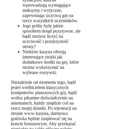
wprowadzają wymagające
maksymy i wytyczne,
zapewniając uczciwą grę na
rzecz wszystkich uczestników.
Jego próby były jakim
sposobem dotąd pozytywne, ale
bądź możesz liczyć na
uczciwość i przejrzystość
strony?
Niektóre kasyna oferują
interesujące zniżki jak
dodatkowe środki na grę, które
można wykorzystać na
wybrane rozrywki.
Niezależnie od momentu tego, bądź
jesteś wielbicielem klasycznych
komputerów planszowych gry, bądź
wolisz pikantne doświadczenie na
automatach, każdy znajdzie coś na
rzecz mojej dziurki. Po rejestracji na
stronie www kasyna, darmowa
gotówka będzie znajdować się na
koncie bonusowym. Aby przekazać
pieniądze na saldo główne należy