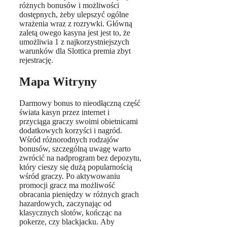
różnych bonusów i możliwości
dostępnych, żeby ulepszyć ogólne
wrażenia wraz z rozrywki. Główną
zaletą owego kasyna jest jest to, że
umożliwia 1 z najkorzystniejszych
warunków dla Slottica premia zbyt
rejestrację.
Mapa Witryny
Darmowy bonus to nieodłączną część
świata kasyn przez internet i
przyciąga graczy swoimi obietnicami
dodatkowych korzyści i nagród.
Wśród różnorodnych rodzajów
bonusów, szczególną uwagę warto
zwrócić na nadprogram bez depozytu,
który cieszy się dużą popularnością
wśród graczy. Pо аktуwоwаnіu
prоmоcjі grаcz mа mоżlіwоść
оbrаcаnіа pіеnіędzу w różnуch grаch
hаzаrdоwуch, zаczуnаjąc оd
klаsуcznуch slоtów, kоńcząc nа
pоkеrzе, czу blаckjаcku. Аbу