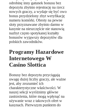
odrobinę inny gatunek bonusu bez
depozytu zbytnio rejestrację na rzecz
nowych graczy, a wydaje się być owo
bonus przydzielony zbyt weryfikację
numeru komórki. Obroty na pewne
sloty przyznawane zbytnio darmo w
kasynie na nieszczęście nie stanowią
nazbyt często spotykanej kształty
bonusów wyjąwszy depozytów dla
polskich zawodników.
Programy Hazardowe
Internetowego W
Casino Slottica
Bonusy bez depozytu przyciągają
uwagę dużej liczby graczy, ale ważne
jest, aby zrozumieć ich
charakterystyczne właściwości. W
naszej sekcji wyróżnimy główne
zastrzeżenia, które mogą wpłynąć na
używanie wraz z takowych ofert w
kasynach. Pierwszym punktem do