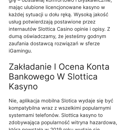
mając ulubione licencjonowane kasyno w
każdej sytuacji u dołu ręką. Wysoką jakość
usług potwierdzają postawione przez
internautów Slottica Casino opinie i opisy. Z
dumą oświadczamy, że jesteśmy godnym
zaufania dostawcą rozwiązań w sferze
iGamingu.
Zakładanie I Ocena Konta
Bankowego W Slottica
Kasyno
Nie, aplikacja mobilna Slotica wydaje się być
kompatybilna wraz z wszelkimi popularnymi
systemami telefonów. Slottica kasyno to
zdobywająca popularność witryna hazardowa,
która powstała w 2019 roku wydaje się