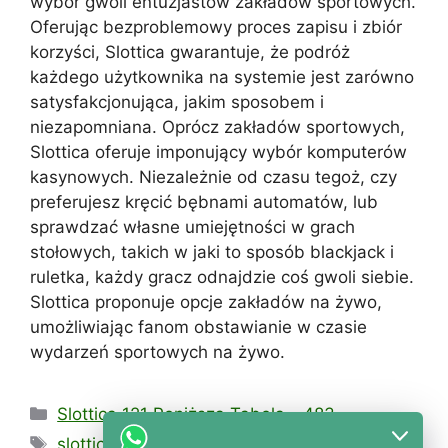
wybór gwoli entuzjastów zakładów sportowych.
Oferując bezproblemowy proces zapisu i zbiór
korzyści, Slottica gwarantuje, że podróż
każdego użytkownika na systemie jest zarówno
satysfakcjonująca, jakim sposobem i
niezapomniana. Oprócz zakładów sportowych,
Slottica oferuje imponujący wybór komputerów
kasynowych. Niezależnie od czasu tegoż, czy
preferujesz kręcić bębnami automatów, lub
sprawdzać własne umiejętności w grach
stołowych, takich w jaki to sposób blackjack i
ruletka, każdy gracz odnajdzie coś gwoli siebie.
Slottica proponuje opcje zakładów na żywo,
umożliwiając fanom obstawianie w czasie
wydarzeń sportowych na żywo.
Slottica 121 Poniższa Tabela - 483
slottica
,
slottica PL