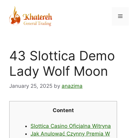
43 Slottica Demo
Lady Wolf Moon
January 25, 2025
by
anazima
Content
Slottica Casino Oficjalna Witryna
Jak Anulować Czynny Premia W