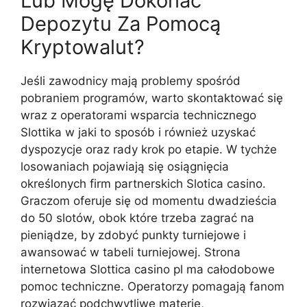
Lub Mogę Dokonać
Depozytu Za Pomocą
Kryptowalut?
Jeśli zawodnicy mają problemy spośród
pobraniem programów, warto skontaktować się
wraz z operatorami wsparcia technicznego
Slottika w jaki to sposób i również uzyskać
dyspozycje oraz rady krok po etapie. W tychże
losowaniach pojawiają się osiągnięcia
określonych firm partnerskich Slotica casino.
Graczom oferuje się od momentu dwadzieścia
do 50 slotów, obok które trzeba zagrać na
pieniądze, by zdobyć punkty turniejowe i
awansować w tabeli turniejowej. Strona
internetowa Slottica casino pl ma całodobowe
pomoc techniczne. Operatorzy pomagają fanom
rozwiązać podchwytliwe materie,