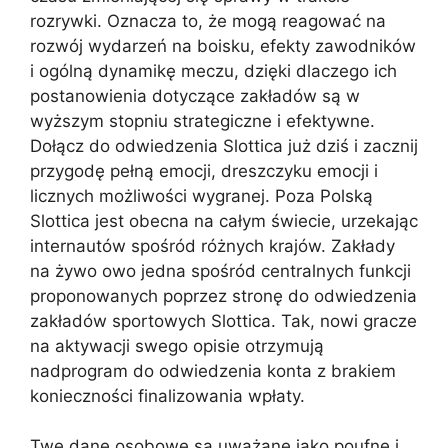
rozrywki. Oznacza to, że mogą reagować na
rozwój wydarzeń na boisku, efekty zawodników
i ogólną dynamikę meczu, dzięki dlaczego ich
postanowienia dotyczące zakładów są w
wyższym stopniu strategiczne i efektywne.
Dołącz do odwiedzenia Slottica już dziś i zacznij
przygodę pełną emocji, dreszczyku emocji i
licznych możliwości wygranej. Poza Polską
Slottica jest obecna na całym świecie, urzekając
internautów spośród różnych krajów. Zakłady
na żywo owo jedna spośród centralnych funkcji
proponowanych poprzez stronę do odwiedzenia
zakładów sportowych Slottica. Tak, nowi gracze
na aktywacji swego opisie otrzymują
nadprogram do odwiedzenia konta z brakiem
konieczności finalizowania wpłaty.
Twe dane osobowe są uważane jako poufne i