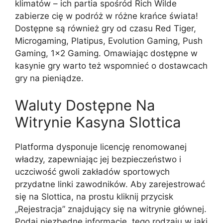
klimatów – ich partia spośród Rich Wilde
zabierze cię w podróż w różne krańce świata!
Dostępne są również gry od czasu Red Tiger,
Microgaming, Platipus, Evolution Gaming, Push
Gaming, 1×2 Gaming. Omawiając dostępne w
kasynie gry warto też wspomnieć o dostawcach
gry na pieniądze.
Waluty Dostępne Na
Witrynie Kasyna Slottica
Platforma dysponuje licencję renomowanej
władzy, zapewniając jej bezpieczeństwo i
uczciwość gwoli zakładów sportowych
przydatne linki zawodników. Aby zarejestrować
się na Slottica, na prostu kliknij przycisk
„Rejestracja” znajdujący się na witrynie głównej.
Podaj niezbędne informacje, tego rodzaju w jaki