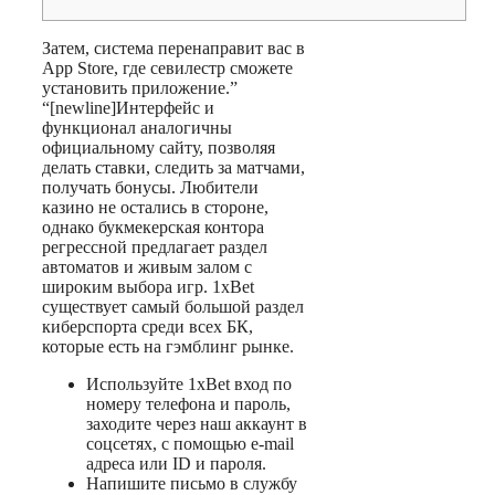
Затем, система перенаправит вас в
App Store, где севилестр сможете
установить приложение.”
“[newline]Интерфейс и
функционал аналогичны
официальному сайту, позволяя
делать ставки, следить за матчами,
получать бонусы. Любители
казино не остались в стороне,
однако букмекерская контора
регрессной предлагает раздел
автоматов и живым залом с
широким выбора игр. 1xBet
существует самый большой раздел
киберспорта среди всех БК,
которые есть на гэмблинг рынке.
Используйте 1xBet вход по
номеру телефона и пароль,
заходите через наш аккаунт в
соцсетях, с помощью e-mail
адреса или ID и пароля.
Напишите письмо в службу