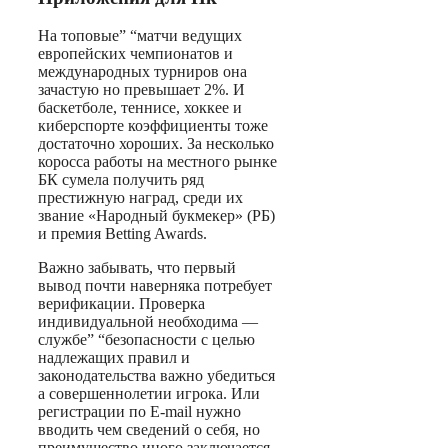
На топовые” “матчи ведущих
европейских чемпионатов и
международных турниров она
зачастую но превышает 2%. И
баскетболе, теннисе, хоккее и
киберспорте коэффициенты тоже
достаточно хороших. За несколько
коросса работы на местного рынке
БК сумела получить ряд
престижную наград, среди их
звание «Народный букмекер» (РБ)
и премия Betting Awards.
Важно забывать, что первый
вывод почти наверняка потребует
верификации. Проверка
индивидуальной необходима ―
службе” “безопасности с целью
надлежащих правил и
законодательства важно убедиться
а совершеннолетии игрока. Или
регистрации по E-mail нужно
вводить чем сведений о себя, но
преимущество иного заключается