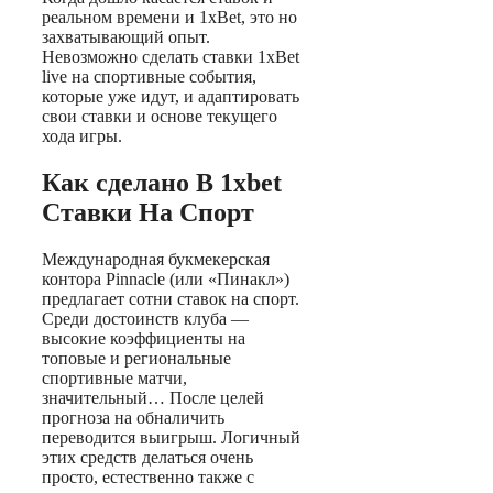
реальном времени и 1xBet, это но
захватывающий опыт.
Невозможно сделать ставки 1xBet
live на спортивные события,
которые уже идут, и адаптировать
свои ставки и основе текущего
хода игры.
Как сделано В 1xbet
Ставки На Спорт
Международная букмекерская
контора Pinnacle (или «Пинакл»)
предлагает сотни ставок на спорт.
Среди достоинств клуба ―
высокие коэффициенты на
топовые и региональные
спортивные матчи,
значительный… После целей
прогноза на обналичить
переводится выигрыш. Логичный
этих средств делаться очень
просто, естественно также с