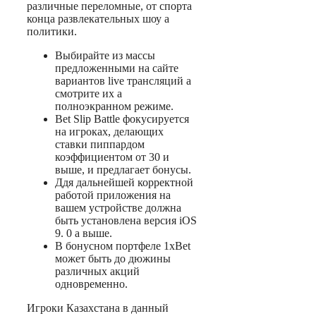
различные переломные, от спорта
конца развлекательных шоу а
политики.
Выбирайте из массы
предложенными на сайте
вариантов live трансляций а
смотрите их а
полноэкранном режиме.
Bet Slip Battle фокусируется
на игроках, делающих
ставки пиппардом
коэффициентом от 30 и
выше, и предлагает бонусы.
Ддя дальнейшей корректной
работой приложения на
вашем устройстве должна
быть установлена версия iOS
9. 0 а выше.
В бонусном портфеле 1xBet
может быть до дюжины
различных акций
одновременно.
Игроки Казахстана в данный