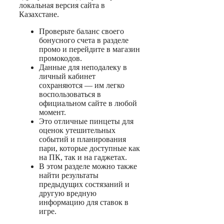
локальная версия сайта в
Казахстане.
Проверьте баланс своего
бонусного счета в разделе
промо и перейдите в магазин
промокодов.
Данные для неподалеку в
личный кабинет
сохраняются ― им легко
воспользоваться в
официальном сайте в любой
момент.
Это отличные пинцеты для
оценок утешительных
событий и планирования
пари, которые доступные как
на ПК, так и на гаджетах.
В этом разделе можно также
найти результаты
предыдущих состязаний и
другую вредную
информацию для ставок в
игре.