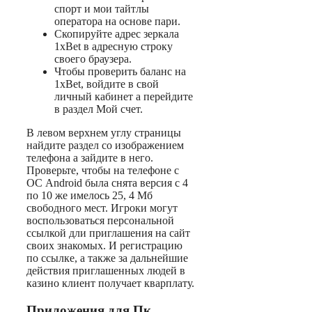
спорт и мои тайтлы
оператора на основе пари.
Скопируйте адрес зеркала
1xBet в адресную строку
своего браузера.
Чтобы проверить баланс на
1xBet, войдите в свой
личный кабинет а перейдите
в раздел Мой счет.
В левом верхнем углу страницы
найдите раздел со изображением
телефона а зайдите в него.
Проверьте, чтобы на телефоне с
ОС Android была снята версия с 4
по 10 же имелось 25, 4 Мб
свободного мест. Игроки могут
воспользоваться персональной
ссылкой дли приглашения на сайт
своих знакомых. И регистрацию
по ссылке, а также за дальнейшие
действия приглашенных людей в
казино клиент получает кварплату.
Приложения для Пк