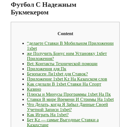
Футбол С Надежным
Букмекером
Content
“делаете Ставки В Мобильном Приложении
1xbet
же Получить Бонус ним Установку 1хбет
Приложения?
Bet: Контакты Технической помощи
Приложения ддя Пк
Безопасен Ли1xbet ддя Ставок?
Приложение 1xbet Kz На Казахском слов
Как сделали В 1xbet Ставки На Спорт
Казино
Плюсы и Минусы Программы 1xbet На Пк
Ставки В мире Времени И Стримы На 1xbet
Что Делать, когда Я Забыл Данные Своей
Учетной Записи 1xbet?
Как Играть На 1xbet?
Бет Kz — самые Выгодные Ставки а
Казахстане