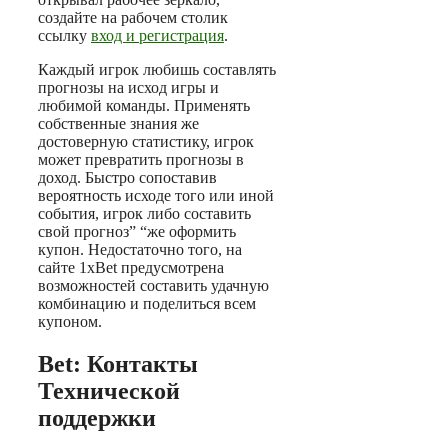
создайте на рабочем столик
ссылку
вход и регистрация
.
Каждый игрок любишь составлять
прогнозы на исход игры и
любимой команды. Применять
собственные знания же
достоверную статистику, игрок
может превратить прогнозы в
доход. Быстро сопоставив
вероятность исходе того или иной
события, игрок либо составить
свой прогноз” “же оформить
купон. Недостаточно того, на
сайте 1xBet предусмотрена
возможностей составить удачную
комбинацию и поделиться всем
купоном.
Bet: Контакты
Технической
поддержки