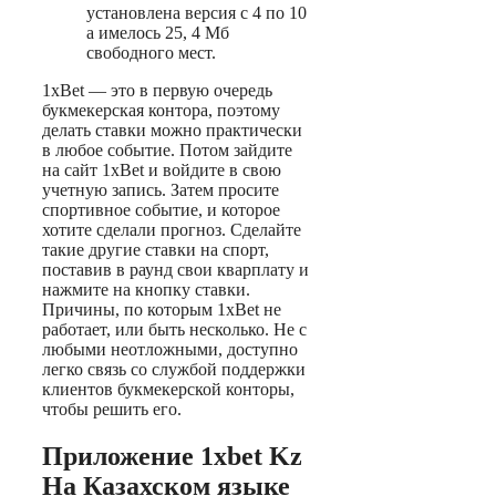
установлена версия с 4 по 10
а имелось 25, 4 Мб
свободного мест.
1xBet — это в первую очередь
букмекерская контора, поэтому
делать ставки можно практически
в любое событие. Потом зайдите
на сайт 1xBet и войдите в свою
учетную запись. Затем просите
спортивное событие, и которое
хотите сделали прогноз. Сделайте
такие другие ставки на спорт,
поставив в раунд свои кварплату и
нажмите на кнопку ставки.
Причины, по которым 1xBet не
работает, или быть несколько. Не с
любыми неотложными, доступно
легко связь со службой поддержки
клиентов букмекерской конторы,
чтобы решить его.
Приложение 1xbet Kz
На Казахском языке