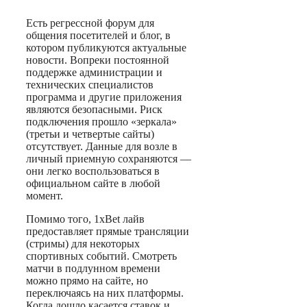
Есть регрессной форум для
общения посетителей и блог, в
котором публикуются актуальные
новости. Вопреки постоянной
поддержке администрации и
технических специалистов
программа и другие приложения
являются безопасными. Риск
подключения прошло «зеркала»
(третьи и четвертые сайты)
отсутствует. Данные для возле в
личный приемную сохраняются ―
они легко воспользоваться в
официальном сайте в любой
момент.
Помимо того, 1xBet лайв
предоставляет прямые трансляции
(стримы) для некоторых
спортивных событий. Смотреть
матчи в подлунном времени
можно прямо на сайте, но
переключаясь на них платформы.
Когда дошло касается ставок и