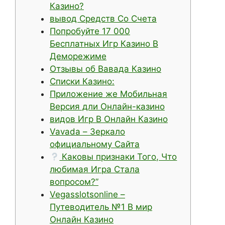
Казино?
вывод Средств Со Счета
Попробуйте 17 000
Бесплатных Игр Казино В
Деморежиме
Отзывы об Вавада Казино
Списки Казино:
Приложение же Мобильная
Версия дли Онлайн-казино
видов Игр В Онлайн Казино
Vavada – Зеркало
официальному Сайта
Каковы признаки Того, Что
любимая Игра Стала
вопросом?”
Vegasslotsonline –
Путеводитель №1 В мир
Онлайн Казино