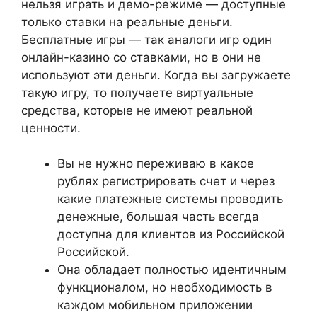
нельзя играть и демо-режиме — доступные
только ставки на реальные деньги.
Бесплатные игры — так аналоги игр один
онлайн-казино со ставками, но в они не
используют эти деньги. Когда вы загружаете
такую игру, то получаете виртуальные
средства, которые не имеют реальной
ценности.
Вы не нужно переживаю в какое
рублях регистрировать счет и через
какие платежные системы проводить
денежные, большая часть всегда
доступна для клиентов из Российской
Российской.
Она обладает полностью идентичным
функционалом, но необходимость в
каждом мобильном приложении