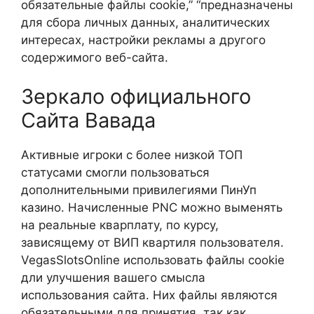
обязательные файлы cookie,” “предназначены
для сбора личных данных, аналитических
интересах, настройки рекламы а другого
содержимого веб-сайта.
Зеркало официального
Сайта Вавада
Активные игроки с более низкой ТОП
статусами смогли пользоваться
дополнительными привилегиями ПинУп
казино. Начисленные PNC можно выменять
на реальные кварплату, по курсу,
зависящему от ВИП квартиля пользователя.
VegasSlotsOnline использовать файлы cookie
дли улучшения вашего смысла
использования сайта. Них файлы являются
обязательными для принятия, так как