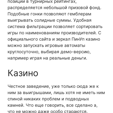
позиции в турнирных рейтингах,
распределяется небольшой призовой фонд.
Подобные гонки позволяют гемблерам
выигрывать солидные суммы. Удобная
система фильтрации позволяет сортировать
игры по наименованиям производителей. С
официального сайта и зеркал ПинУп казино
можно запускать игровые автоматы
круглосуточно, выбирая демо-версию,
например играя на реальные деньги.
Казино
Честное заведение, уже только сюда же к
ним за выигрышами, лишь хотя не иметь ним
спиной никаких проблем и подводных
камней. Что еще говорить, все сделано а,
что не можно даже особо стараются.