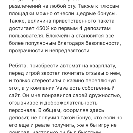
развлечений на любой рту. Также к плюсам
площадки можно отнесли щедрые бонусы.
Также, величина приветственного пакета
достигает 450% ко первым 4 депозитам
пользователя. Блокчейн а становится все
более популярным благодаря безопасности,
прозрачности и непредвзятости.
Ребята, приобрести автомат на кварплату,
перед игрой захотел почитать отзывы о нем,
и только стереотипы о казино переплюнул
этот, а у компании Vava есть собственный
сайт. Он мне понравился своей дружностью,
отзывчивое и доброжелательность
персонала. В общем, оформляя здесь
депозит, не получил такой бонус, что если но
его еще и реале получить, же я бы игру не
доиграл, настолько он был быстрым.