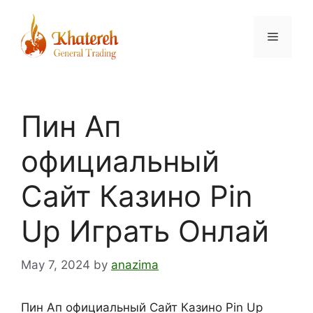
Пин Ап
официальный
Сайт Казино Pin
Up Играть Онлай
May 7, 2024
by
anazima
Пин Ап официальный Сайт Казино Pin Up