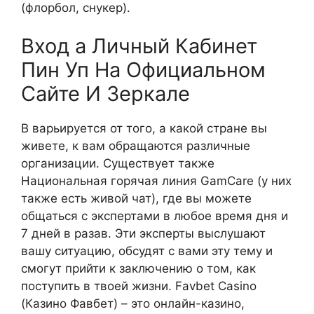
(флорбол, снукер).
Вход а Личный Кабинет
Пин Уп На Официальном
Сайте И Зеркале
В варьируется от того, а какой стране вы
живете, к вам обращаются различные
организации. Существует также
Национальная горячая линия GamCare (у них
также есть живой чат), где вы можете
общаться с экспертами в любое время дня и
7 дней в разав. Эти эксперты выслушают
вашу ситуацию, обсудят с вами эту тему и
смогут прийти к заключению о том, как
поступить в твоей жизни. Favbet Casino
(Казино Фавбет) – это онлайн-казино,