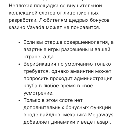
Неплохая площадка со внушительной
коллекцией слотов от лицензионных
разработки. Любителям щедрых бонусов
казино Vavada может не понравится.
Если вы старше совершеннолетия, а
азартные игры разрешены и вашей
стране, а да.
Верификация по умолчанию только
требуется, однако амаинтин может
попросить проходит администрация
клуба в любое время в свое
усмотрение.
Только в этом слоте нет
дополнительных бонусных функций
вроде вайлдов, механика Megaways
добавляет динамики и ведет азарт.