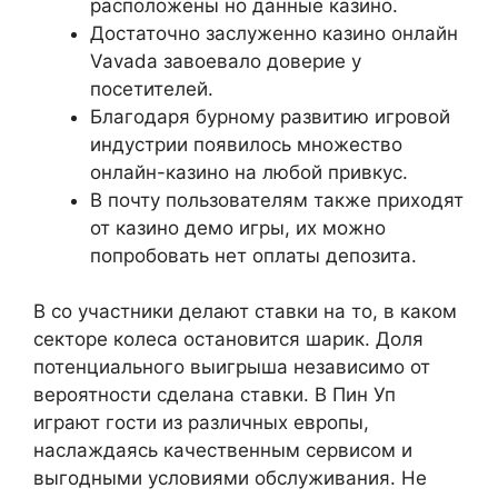
расположены но данные казино.
Достаточно заслуженно казино онлайн
Vavada завоевало доверие у
посетителей.
Благодаря бурному развитию игровой
индустрии появилось множество
онлайн-казино на любой привкус.
В почту пользователям также приходят
от казино демо игры, их можно
попробовать нет оплаты депозита.
В со участники делают ставки на то, в каком
секторе колеса остановится шарик. Доля
потенциального выигрыша независимо от
вероятности сделана ставки. В Пин Уп
играют гости из различных европы,
наслаждаясь качественным сервисом и
выгодными условиями обслуживания. Не