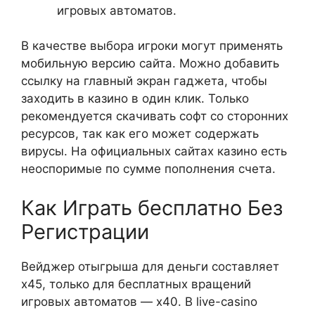
игровых автоматов.
В качестве выбора игроки могут применять
мобильную версию сайта. Можно добавить
ссылку на главный экран гаджета, чтобы
заходить в казино в один клик. Только
рекомендуется скачивать софт со сторонних
ресурсов, так как его может содержать
вирусы. На официальных сайтах казино есть
неоспоримые по сумме пополнения счета.
Как Играть бесплатно Без
Регистрации
Вейджер отыгрыша для деньги составляет
х45, только для бесплатных вращений
игровых автоматов — х40. В live-casino