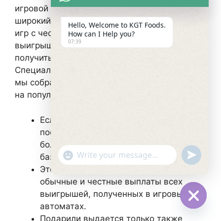
игровой процесс. Платформа предлагает
широкий спектр веселых и захватывающих
Hello, Welcome to KGT Foods.
игр с честными шансами на крупный
How can I Help you?
07:39
выигрыш. Присоединяйтесь только, чтобы
получить опасный и надежный игровой опыт.
Специально для посетителей нашего обзор
мы собрали большую базу полезных ответов
на популярные вопроса.
Если а игры определенного
поставщика можно играть бесплатно, с
большой вероятности они есть в нашей
undefin
"+chaty_settings.lang.emoji_picker+"
базе.
WhatsApp Message
Этот игровой ресурс обеспечивает
обычные и честные выплаты всех
выигрышей, полученных в игровых
автоматах.
Hide c
Подарили выдается только также