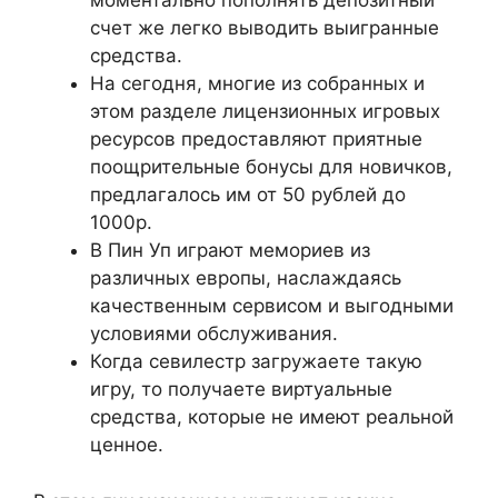
моментально пополнять депозитный
счет же легко выводить выигранные
средства.
На сегодня, многие из собранных и
этом разделе лицензионных игровых
ресурсов предоставляют приятные
поощрительные бонусы для новичков,
предлагалось им от 50 рублей до
1000р.
В Пин Уп играют мемориев из
различных европы, наслаждаясь
качественным сервисом и выгодными
условиями обслуживания.
Когда севилестр загружаете такую
игру, то получаете виртуальные
средства, которые не имеют реальной
ценное.